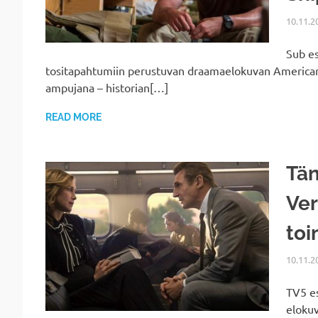
10.11.2
Sub es
tositapahtumiin perustuvan draamaelokuvan American 
ampujana – historian[…]
READ MORE
Tän
Ver
toi
10.11.2
TV5 e
elokuv