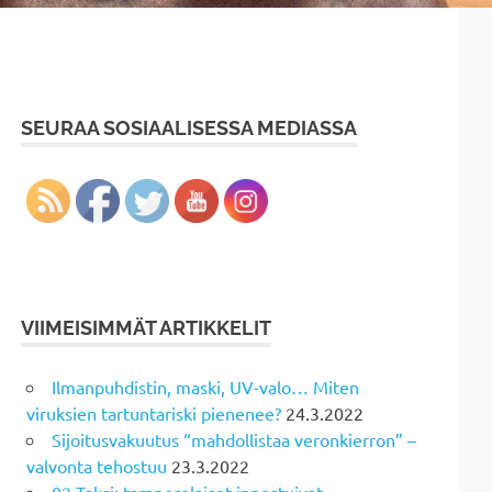
SEURAA SOSIAALISESSA MEDIASSA
VIIMEISIMMÄT ARTIKKELIT
Ilmanpuhdistin, maski, UV-valo… Miten
viruksien tartuntariski pienenee?
24.3.2022
Sijoitusvakuutus “mahdollistaa veronkierron” –
valvonta tehostuu
23.3.2022
02 Taksi: tamperelaiset innostuivat