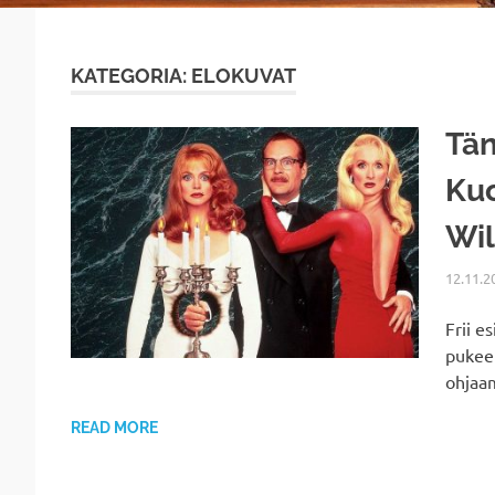
KATEGORIA: ELOKUVAT
Tän
Ku
Wil
12.11.2
Frii e
pukee
ohjaam
READ MORE