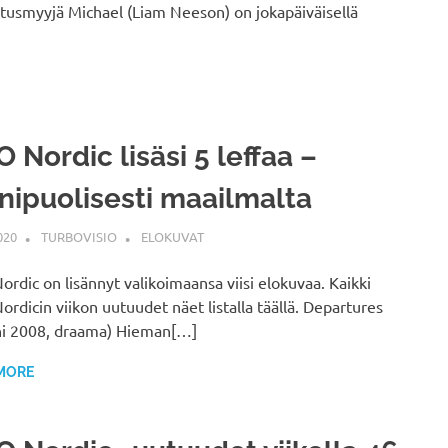
usmyyjä Michael (Liam Neeson) on jokapäiväisellä
 Nordic lisäsi 5 leffaa –
ipuolisesti maailmalta
020
TURBOVISIO
ELOKUVAT
rdic on lisännyt valikoimaansa viisi elokuvaa. Kaikki
rdicin viikon uutuudet näet listalla täällä. Departures
ni 2008, draama) Hieman[…]
MORE