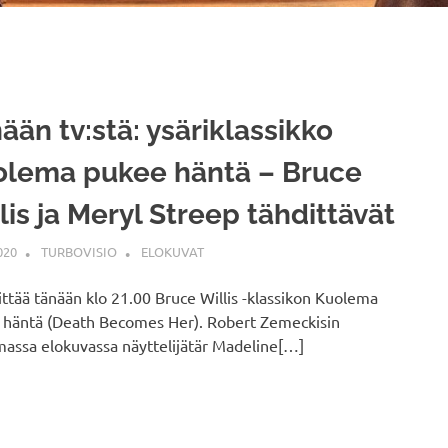
ään tv:stä: ysäriklassikko
olema pukee häntä – Bruce
lis ja Meryl Streep tähdittävät
020
TURBOVISIO
ELOKUVAT
sittää tänään klo 21.00 Bruce Willis -klassikon Kuolema
 häntä (Death Becomes Her). Robert Zemeckisin
assa elokuvassa näyttelijätär Madeline[…]