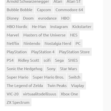
Arnold Schwarzenegger
Atari
Atari ST
Bubble Bobble
Capcom
Commodore 64
Disney
Doom
eurodance
HBO
HBO Nordic
He-Man
Instagram
Kickstarter
Marvel
Masters of the Universe
NES
Netflix
Nintendo
Nostalgia Nerd
PC
PlayStation
PlayStation 4
PlayStation Store
PS4
Ridley Scott
scifi
Sega
SNES
Sonic the Hedgehog
Sony
Star Wars
Super Mario
Super Mario Bros.
Switch
The Legend of Zelda
Twin Peaks
Viaplay
VIC-20
virtuaalitodellisuus
Xbox One
ZX Spectrum