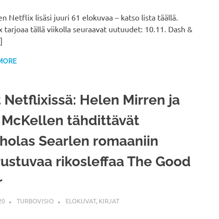
 Netflix lisäsi juuri 61 elokuvaa – katso lista täällä.
x tarjoaa tällä viikolla seuraavat uutuudet: 10.11. Dash &
]
MORE
 Netflixissä: Helen Mirren ja
 McKellen tähdittävät
holas Searlen romaaniin
ustuvaa rikosleffaa The Good
r
20
TURBOVISIO
ELOKUVAT
,
KIRJAT