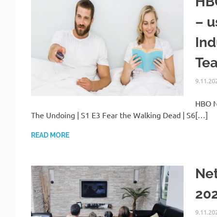
HBO
– u
Ind
Te
9.11.20
HBO No
The Undoing | S1 E3 Fear the Walking Dead | S6[…]
READ MORE
Net
202
9.11.20