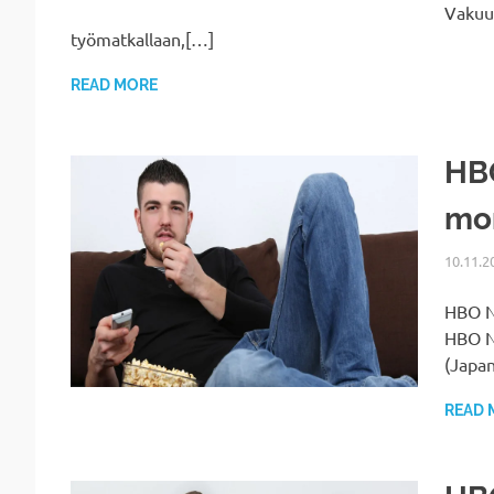
Vakuut
työmatkallaan,[…]
READ MORE
HBO
mon
10.11.2
HBO No
HBO No
(Japa
READ 