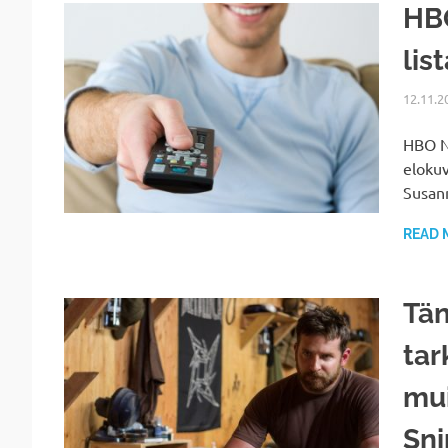
HBO
lis
12.11.2
HBO No
eloku
Susann
READ 
Tän
tar
mui
Sni