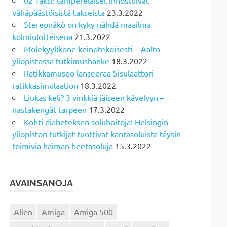
vähäpäästöisistä takseista
23.3.2022
Stereonäkö on kyky nähdä maailma
kolmiulotteisena
21.3.2022
Molekyylikone keinotekoisesti – Aalto-
yliopistossa tutkimushanke
18.3.2022
Ratikkamuseo lanseeraa Sisulaattori-
ratikkasimulaation
18.3.2022
Liukas keli? 3 vinkkiä jäiseen kävelyyn –
nastakengät tarpeen
17.3.2022
Kohti diabeteksen soluhoitoja! Helsingin
yliopiston tutkijat tuottivat kantasoluista täysin
toimivia haiman beetasoluja
15.3.2022
AVAINSANOJA
Alien
Amiga
Amiga 500