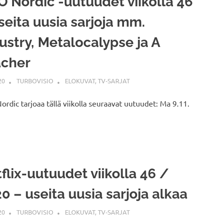
 Nordic -uutuudet viikolla 46
seita uusia sarjoja mm.
ustry, Metalocalypse ja A
acher
20
TURBOVISIO
ELOKUVAT
,
TV-SARJAT
rdic tarjoaa tällä viikolla seuraavat uutuudet: Ma 9.11.
flix-uutuudet viikolla 46 /
0 – useita uusia sarjoja alkaa
20
TURBOVISIO
ELOKUVAT
,
TV-SARJAT