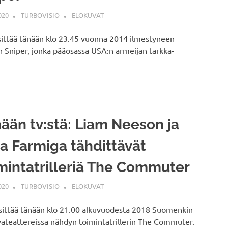
020
TURBOVISIO
ELOKUVAT
ittää tänään klo 23.45 vuonna 2014 ilmestyneen
Sniper, jonka pääosassa USA:n armeijan tarkka-
ään tv:stä: Liam Neeson ja
a Farmiga tähdittävät
mintatrilleriä The Commuter
020
TURBOVISIO
ELOKUVAT
sittää tänään klo 21.00 alkuvuodesta 2018 Suomenkin
ateattereissa nähdyn toimintatrillerin The Commuter.