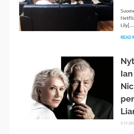
Suomen
Netfli
Lily[…
READ 
Nyt
Ian
Nic
per
Lia
5.11.20