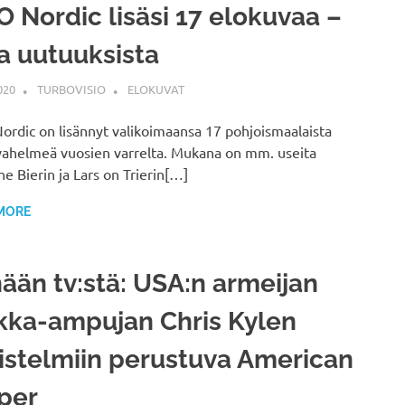
 Nordic lisäsi 17 elokuvaa –
ta uutuuksista
020
TURBOVISIO
ELOKUVAT
rdic on lisännyt valikoimaansa 17 pohjoismaalaista
vahelmeä vuosien varrelta. Mukana on mm. useita
e Bierin ja Lars on Trierin[…]
MORE
ään tv:stä: USA:n armeijan
kka-ampujan Chris Kylen
stelmiin perustuva American
per