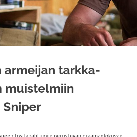
n armeijan tarkka-
 muistelmiin
 Sniper
styneen tositapahtumiin perustuvan draamaelokuvan