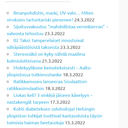
Ilmanpuhdistin, maski, UV-valo… Miten
viruksien tartuntariski pienenee?
24.3.2022
Sijoitusvakuutus “mahdollistaa veronkierron” –
valvonta tehostuu
23.3.2022
02 Taksi: tamperelaiset innostuivat
vähäpäästöisistä takseista
23.3.2022
Stereonäkö on kyky nähdä maailma
kolmiulotteisena
21.3.2022
Molekyylikone keinotekoisesti – Aalto-
yliopistossa tutkimushanke
18.3.2022
Ratikkamuseo lanseeraa Sisulaattori-
ratikkasimulaation
18.3.2022
Liukas keli? 3 vinkkiä jäiseen kävelyyn –
nastakengät tarpeen
17.3.2022
Kohti diabeteksen soluhoitoja! Helsingin
yliopiston tutkijat tuottivat kantasoluista täysin
toimivia haiman beetasoluja
15.3.2022