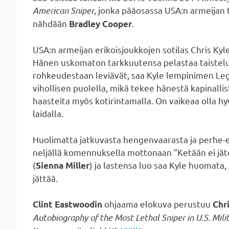
American Sniper
, jonka pääosassa USA:n armeijan 
nähdään
.
Bradley Cooper
USA:n armeijan erikoisjoukkojen sotilas Chris Kyl
Hänen uskomaton tarkkuutensa pelastaa taisteluk
rohkeudestaan leviävät, saa Kyle lempinimen L
vihollisen puolella, mikä tekee hänestä kapinall
haasteita myös kotirintamalla. On vaikeaa olla hy
laidalla.
Huolimatta jatkuvasta hengenvaarasta ja perhe-el
neljällä komennuksella mottonaan ”Ketään ei jä
(
) ja lastensa luo saa Kyle huomata,
Sienna Miller
jättää.
ohjaama elokuva perustuu
Clint Eastwoodin
Chr
Autobiography of the Most Lethal Sniper in U.S. Mili