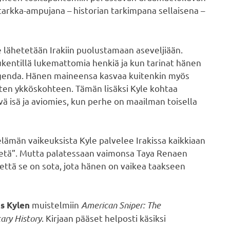
tarkka-ampujana – historian tarkimpana sellaisena –
e lähetetään Irakiin puolustamaan aseveljiään.
entillä lukemattomia henkiä ja kun tarinat hänen
egenda. Hänen maineensa kasvaa kuitenkin myös
isten ykköskohteen. Tämän lisäksi Kyle kohtaa
vä isä ja aviomies, kun perhe on maailman toisella
ämän vaikeuksista Kyle palvelee Irakissa kaikkiaan
tetä”. Mutta palatessaan vaimonsa Taya Renaen
 että se on sota, jota hänen on vaikea taakseen
muistelmiin
American Sniper: The
is Kylen
tary History
. Kirjaan pääset helposti käsiksi