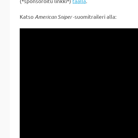
(*sponsoroitu linkki*)
täällä
.
Katso
American Sniper
-suomitraileri alla: