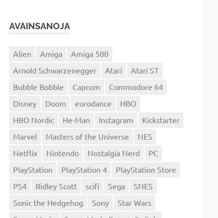
AVAINSANOJA
Alien
Amiga
Amiga 500
Arnold Schwarzenegger
Atari
Atari ST
Bubble Bobble
Capcom
Commodore 64
Disney
Doom
eurodance
HBO
HBO Nordic
He-Man
Instagram
Kickstarter
Marvel
Masters of the Universe
NES
Netflix
Nintendo
Nostalgia Nerd
PC
PlayStation
PlayStation 4
PlayStation Store
PS4
Ridley Scott
scifi
Sega
SNES
Sonic the Hedgehog
Sony
Star Wars