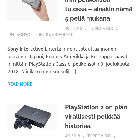
tulossa – ainakin nämä
5 peliä mukana
19.9.2018
TURBOVISIO
PELIKONSOLIT
,
RETRO
,
VIDEOPELIT
Sony Interactive Entertainment toteuttaa monen
haaveen! Japani, Pohjois-Amerikka ja Eurooppa saavat
nimittäin PlayStation Classic -pelikonsolin 3. joulukuuta
2018. Minikokoinen konsoli[…]
READ MORE
PlayStation 2 on pian
virallisesti pelkkää
historiaa
4.9.2018
TURBOVISIO