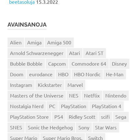
beetasoluja
15.3.2022
AVAINSANOJA
Alien
Amiga
Amiga 500
Arnold Schwarzenegger
Atari
Atari ST
Bubble Bobble
Capcom
Commodore 64
Disney
Doom
eurodance
HBO
HBO Nordic
He-Man
Instagram
Kickstarter
Marvel
Masters of the Universe
NES
Netflix
Nintendo
Nostalgia Nerd
PC
PlayStation
PlayStation 4
PlayStation Store
PS4
Ridley Scott
scifi
Sega
SNES
Sonic the Hedgehog
Sony
Star Wars
Super Mario
Super Mario Bros.
Switch