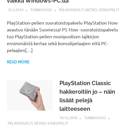
vaikka Windows-PC:llä
12.3.2019
TURBOVISIO
PELIKONSOLIT
,
RETRO
,
VIDEOPELIT
PlayStation-pelien suoratoistopalvelu PlayStation Now
avautuu tänään Suomessa! PS Now -suoratoistopalvelu
tuo PlayStation-pelien monipuolisen lajikirjon
ensimmäistä kertaa sekä konsolipelaajien että PC-
pelaajien[…]
READ MORE
PlayStation Classic
hakkeroitiin jo – näin
lisäät pelejä
laitteeseen
10.12.2018
TURBOVISIO
PELIKONSOLIT
,
RETRO
,
VIDEOPELIT