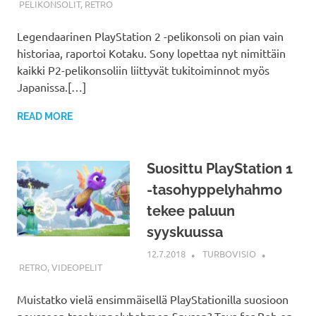
PELIKONSOLIT
,
RETRO
Legendaarinen PlayStation 2 -pelikonsoli on pian vain
historiaa, raportoi Kotaku. Sony lopettaa nyt nimittäin
kaikki P2-pelikonsoliin liittyvät tukitoiminnot myös
Japanissa.[…]
READ MORE
Suosittu PlayStation 1
-tasohyppelyhahmo
tekee paluun
syyskuussa
12.7.2018
TURBOVISIO
RETRO
,
VIDEOPELIT
Muistatko vielä ensimmäisellä PlayStationilla suosioon