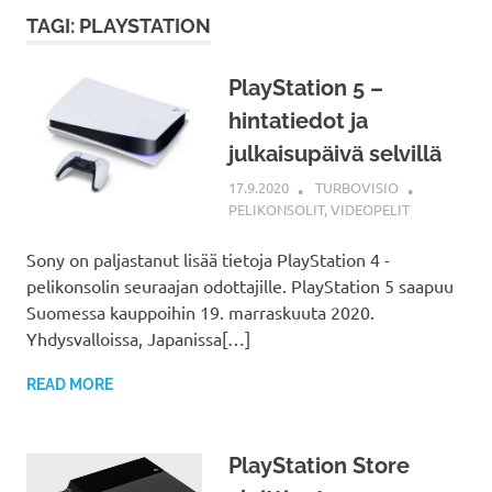
TAGI: PLAYSTATION
PlayStation 5 –
hintatiedot ja
julkaisupäivä selvillä
17.9.2020
TURBOVISIO
PELIKONSOLIT
,
VIDEOPELIT
Sony on paljastanut lisää tietoja PlayStation 4 -
pelikonsolin seuraajan odottajille. PlayStation 5 saapuu
Suomessa kauppoihin 19. marraskuuta 2020.
Yhdysvalloissa, Japanissa[…]
READ MORE
PlayStation Store