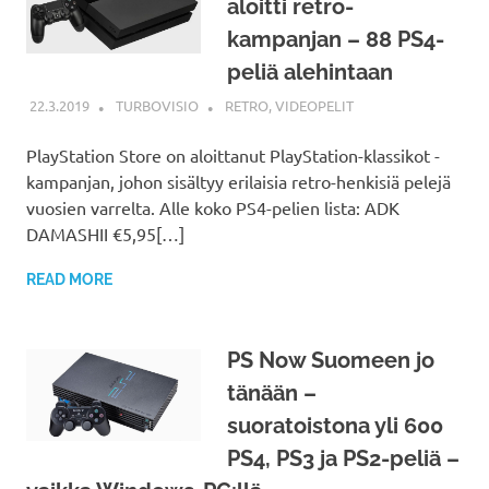
aloitti retro-
kampanjan – 88 PS4-
peliä alehintaan
22.3.2019
TURBOVISIO
RETRO
,
VIDEOPELIT
PlayStation Store on aloittanut PlayStation-klassikot -
kampanjan, johon sisältyy erilaisia retro-henkisiä pelejä
vuosien varrelta. Alle koko PS4-pelien lista: ADK
DAMASHII €5,95[…]
READ MORE
PS Now Suomeen jo
tänään –
suoratoistona yli 600
PS4, PS3 ja PS2-peliä –