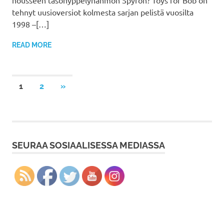
nousseen tasohyppelyhahmon Spyron? Toys for Bob on
tehnyt uusioversiot kolmesta sarjan pelistä vuosilta
1998 –[…]
READ MORE
Artikkelien
NEXT
1
2
»
POSTS
selaus
SEURAA SOSIAALISESSA MEDIASSA