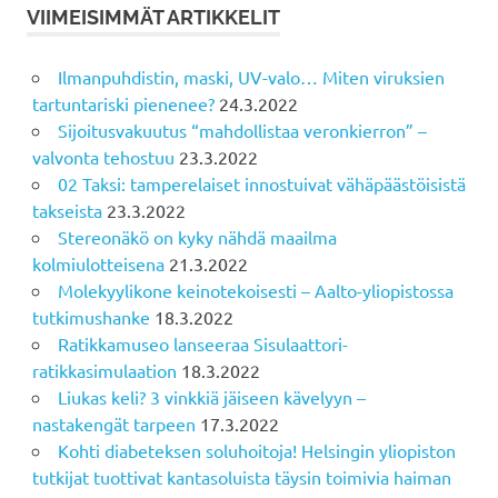
VIIMEISIMMÄT ARTIKKELIT
Ilmanpuhdistin, maski, UV-valo… Miten viruksien
tartuntariski pienenee?
24.3.2022
Sijoitusvakuutus “mahdollistaa veronkierron” –
valvonta tehostuu
23.3.2022
02 Taksi: tamperelaiset innostuivat vähäpäästöisistä
takseista
23.3.2022
Stereonäkö on kyky nähdä maailma
kolmiulotteisena
21.3.2022
Molekyylikone keinotekoisesti – Aalto-yliopistossa
tutkimushanke
18.3.2022
Ratikkamuseo lanseeraa Sisulaattori-
ratikkasimulaation
18.3.2022
Liukas keli? 3 vinkkiä jäiseen kävelyyn –
nastakengät tarpeen
17.3.2022
Kohti diabeteksen soluhoitoja! Helsingin yliopiston
tutkijat tuottivat kantasoluista täysin toimivia haiman