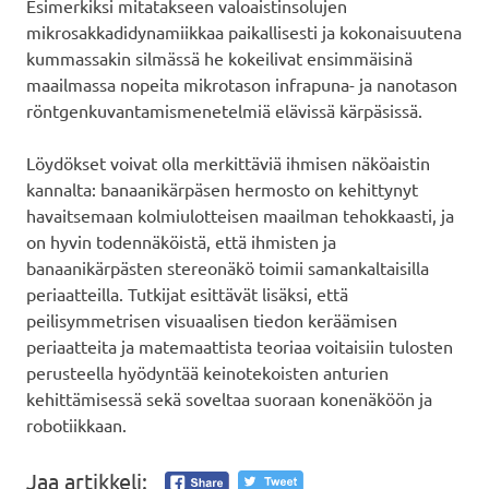
Esimerkiksi mitatakseen valoaistinsolujen
mikrosakkadidynamiikkaa paikallisesti ja kokonaisuutena
kummassakin silmässä he kokeilivat ensimmäisinä
maailmassa nopeita mikrotason infrapuna- ja nanotason
röntgenkuvantamismenetelmiä elävissä kärpäsissä.
Löydökset voivat olla merkittäviä ihmisen näköaistin
kannalta: banaanikärpäsen hermosto on kehittynyt
havaitsemaan kolmiulotteisen maailman tehokkaasti, ja
on hyvin todennäköistä, että ihmisten ja
banaanikärpästen stereonäkö toimii samankaltaisilla
periaatteilla. Tutkijat esittävät lisäksi, että
peilisymmetrisen visuaalisen tiedon keräämisen
periaatteita ja matemaattista teoriaa voitaisiin tulosten
perusteella hyödyntää keinotekoisten anturien
kehittämisessä sekä soveltaa suoraan konenäköön ja
robotiikkaan.
Jaa artikkeli: