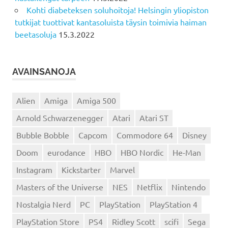
Kohti diabeteksen soluhoitoja! Helsingin yliopiston
tutkijat tuottivat kantasoluista täysin toimivia haiman
beetasoluja
15.3.2022
AVAINSANOJA
Alien
Amiga
Amiga 500
Arnold Schwarzenegger
Atari
Atari ST
Bubble Bobble
Capcom
Commodore 64
Disney
Doom
eurodance
HBO
HBO Nordic
He-Man
Instagram
Kickstarter
Marvel
Masters of the Universe
NES
Netflix
Nintendo
Nostalgia Nerd
PC
PlayStation
PlayStation 4
PlayStation Store
PS4
Ridley Scott
scifi
Sega