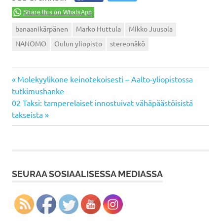
Share this on WhatsApp
banaanikärpänen
Marko Huttula
Mikko Juusola
NANOMO
Oulun yliopisto
stereonäkö
Previous
Artikkelien
Molekyylikone keinotekoisesti – Aalto-yliopistossa
Post:
tutkimushanke
selaus
Next
02 Taksi: tamperelaiset innostuivat vähäpäästöisistä
Post:
takseista
SEURAA SOSIAALISESSA MEDIASSA