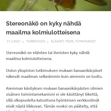
Stereonäkö on kyky nähdä
maailma kolmiulotteisena
21.3.2022
TURBOVISIO
ELÄIMET
,
TIEDE
,
TUTKIMUKSET
Stereonäkö on eläinten tai ihmisten kyky nähdä
maailma kolmiulotteisena.
Oulun yliopiston tutkimuksen mukaan banaanikärpäset
näkevät maailman selkeämmin kuin aiemmin on luultu.
Aiemman käsityksen mukaan banaanikärpästen silmien
sisäinen toimintamekanismi ei ole käsittänyt liikettä,
sillä ulkopuolelta katsottuna hyönteisen verkkosilmät
eivät näytä liikkuvan. Tämän vuoksi on päätelty, että