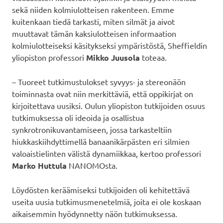
sekä niiden kolmiulotteisen rakenteen. Emme
kuitenkaan tiedä tarkasti, miten silmät ja aivot
muuttavat tämän kaksiulotteisen informaation
kolmiulotteiseksi käsitykseksi ympäristöstä, Sheffieldin
yliopiston professori
Mikko Juusola
toteaa.
– Tuoreet tutkimustulokset syvyys- ja stereonäön
toiminnasta ovat niin merkittäviä, että oppikirjat on
kirjoitettava uusiksi. Oulun yliopiston tutkijoiden osuus
tutkimuksessa oli ideoida ja osallistua
synkrotronikuvantamiseen, jossa tarkasteltiin
hiukkaskiihdyttimellä banaanikärpästen eri silmien
valoaistielinten välistä dynamiikkaa, kertoo professori
Marko Huttula
NANOMOsta.
Löydösten keräämiseksi tutkijoiden oli kehitettävä
useita uusia tutkimusmenetelmiä, joita ei ole koskaan
aikaisemmin hyödynnetty näön tutkimuksessa.