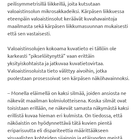
peilisymmetrisillä liikkeillä, joita kutsutaan
valoaistinsolun mikrosakkadeiksi. Kärpäsen liikkuessa
eteenpäin valoaistinsolut keräävät kuvahavaintoja
maailmasta sekä kärpäsen liikkumasuunnan mukaisesti
että sen vastaisesti.
Valoaistinsolujen kokoama kuvatieto ei tällöin ole
karkeasti “pikselöitynyttä” vaan erittäin
yksityiskohtaista ja jatkuvaa kuvatietovirtaa.
Valoaistinsoluista tieto välittyy aivoihin, jotka
puolestaan prosessoivat sen kärpäsen näköhavainnoksi.
– Monella eläimellä on kaksi silmää, joiden ansiosta ne
näkevät maailman kolmiulotteisena. Koska silmät ovat
toisistaan erillään, ne näkevät samasta näkymästä kaksi
erillistä kuvaa hieman eri kulmista. On tiedossa, että
näköaistin on hyödynnettävä tätä kuvien pientä
eriparisuutta eli dispariteettia määrittääkseen
visuaalisten kohteiden sijainnin ja etäisyyden meistä