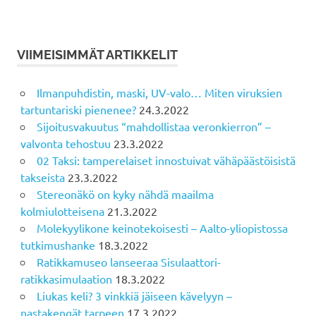
VIIMEISIMMÄT ARTIKKELIT
Ilmanpuhdistin, maski, UV-valo… Miten viruksien
tartuntariski pienenee?
24.3.2022
Sijoitusvakuutus “mahdollistaa veronkierron” –
valvonta tehostuu
23.3.2022
02 Taksi: tamperelaiset innostuivat vähäpäästöisistä
takseista
23.3.2022
Stereonäkö on kyky nähdä maailma
kolmiulotteisena
21.3.2022
Molekyylikone keinotekoisesti – Aalto-yliopistossa
tutkimushanke
18.3.2022
Ratikkamuseo lanseeraa Sisulaattori-
ratikkasimulaation
18.3.2022
Liukas keli? 3 vinkkiä jäiseen kävelyyn –
nastakengät tarpeen
17.3.2022