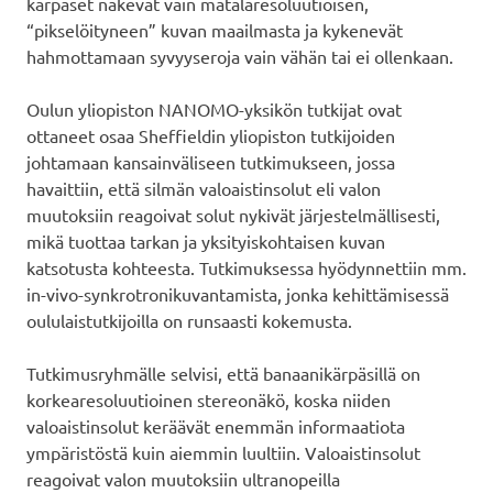
kärpäset näkevät vain matalaresoluutioisen,
“pikselöityneen” kuvan maailmasta ja kykenevät
hahmottamaan syvyyseroja vain vähän tai ei ollenkaan.
Oulun yliopiston NANOMO-yksikön tutkijat ovat
ottaneet osaa Sheffieldin yliopiston tutkijoiden
johtamaan kansainväliseen tutkimukseen, jossa
havaittiin, että silmän valoaistinsolut eli valon
muutoksiin reagoivat solut nykivät järjestelmällisesti,
mikä tuottaa tarkan ja yksityiskohtaisen kuvan
katsotusta kohteesta. Tutkimuksessa hyödynnettiin mm.
in-vivo-synkrotronikuvantamista, jonka kehittämisessä
oululaistutkijoilla on runsaasti kokemusta.
Tutkimusryhmälle selvisi, että banaanikärpäsillä on
korkearesoluutioinen stereonäkö, koska niiden
valoaistinsolut keräävät enemmän informaatiota
ympäristöstä kuin aiemmin luultiin. Valoaistinsolut
reagoivat valon muutoksiin ultranopeilla