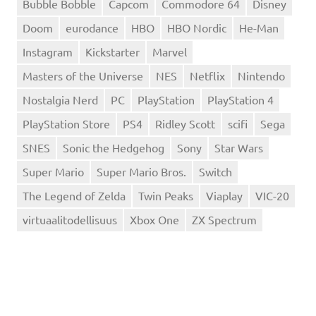
Bubble Bobble
Capcom
Commodore 64
Disney
Doom
eurodance
HBO
HBO Nordic
He-Man
Instagram
Kickstarter
Marvel
Masters of the Universe
NES
Netflix
Nintendo
Nostalgia Nerd
PC
PlayStation
PlayStation 4
PlayStation Store
PS4
Ridley Scott
scifi
Sega
SNES
Sonic the Hedgehog
Sony
Star Wars
Super Mario
Super Mario Bros.
Switch
The Legend of Zelda
Twin Peaks
Viaplay
VIC-20
virtuaalitodellisuus
Xbox One
ZX Spectrum