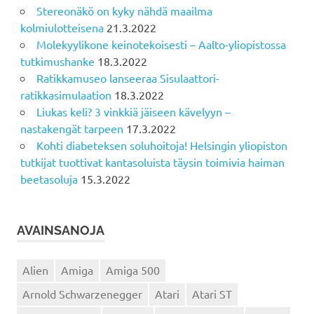
Stereonäkö on kyky nähdä maailma
kolmiulotteisena
21.3.2022
Molekyylikone keinotekoisesti – Aalto-yliopistossa
tutkimushanke
18.3.2022
Ratikkamuseo lanseeraa Sisulaattori-
ratikkasimulaation
18.3.2022
Liukas keli? 3 vinkkiä jäiseen kävelyyn –
nastakengät tarpeen
17.3.2022
Kohti diabeteksen soluhoitoja! Helsingin yliopiston
tutkijat tuottivat kantasoluista täysin toimivia haiman
beetasoluja
15.3.2022
AVAINSANOJA
Alien
Amiga
Amiga 500
Arnold Schwarzenegger
Atari
Atari ST