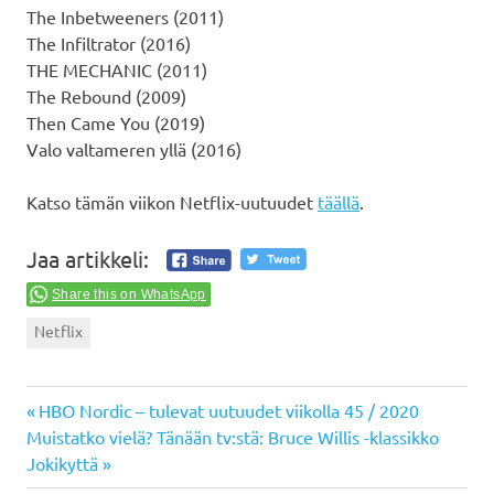
The Inbetweeners (2011)
The Infiltrator (2016)
THE MECHANIC (2011)
The Rebound (2009)
Then Came You (2019)
Valo valtameren yllä (2016)
Katso tämän viikon Netflix-uutuudet
täällä
.
Jaa artikkeli:
Share this on WhatsApp
Netflix
Previous
Artikkelien
HBO Nordic – tulevat uutuudet viikolla 45 / 2020
Next
Post:
Muistatko vielä? Tänään tv:stä: Bruce Willis -klassikko
selaus
Post:
Jokikyttä