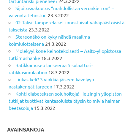
tartuntariski pienenee?
24.3.2022
Sijoitusvakuutus “mahdollistaa veronkierron” –
valvonta tehostuu
23.3.2022
02 Taksi: tamperelaiset innostuivat vähäpäästöisistä
takseista
23.3.2022
Stereonäkö on kyky nähdä maailma
kolmiulotteisena
21.3.2022
Molekyylikone keinotekoisesti – Aalto-yliopistossa
tutkimushanke
18.3.2022
Ratikkamuseo lanseeraa Sisulaattori-
ratikkasimulaation
18.3.2022
Liukas keli? 3 vinkkiä jäiseen kävelyyn –
nastakengät tarpeen
17.3.2022
Kohti diabeteksen soluhoitoja! Helsingin yliopiston
tutkijat tuottivat kantasoluista täysin toimivia haiman
beetasoluja
15.3.2022
AVAINSANOJA