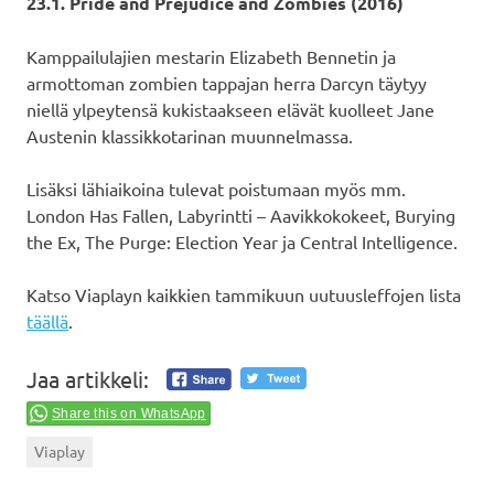
23.1. Pride and Prejudice and Zombies (2016)
Kamppailulajien mestarin Elizabeth Bennetin ja
armottoman zombien tappajan herra Darcyn täytyy
niellä ylpeytensä kukistaakseen elävät kuolleet Jane
Austenin klassikkotarinan muunnelmassa.
Lisäksi lähiaikoina tulevat poistumaan myös mm.
London Has Fallen, Labyrintti – Aavikkokokeet, Burying
the Ex, The Purge: Election Year ja Central Intelligence.
Katso Viaplayn kaikkien tammikuun uutuusleffojen lista
täällä
.
Jaa artikkeli:
Share this on WhatsApp
Viaplay