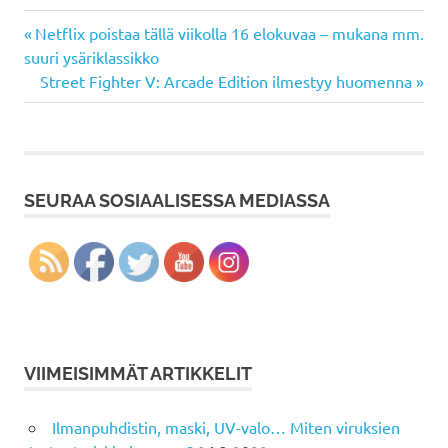
Previous
Artikkelien
Netflix poistaa tällä viikolla 16 elokuvaa – mukana mm.
Post:
suuri ysäriklassikko
selaus
Next
Street Fighter V: Arcade Edition ilmestyy huomenna
Post:
SEURAA SOSIAALISESSA MEDIASSA
VIIMEISIMMÄT ARTIKKELIT
Ilmanpuhdistin, maski, UV-valo… Miten viruksien