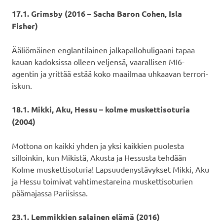
17.1. Grimsby (2016 – Sacha Baron Cohen, Isla
Fisher)
Ääliömäinen englantilainen jalkapallohuligaani tapaa
kauan kadoksissa olleen veljensä, vaarallisen MI6-
agentin ja yrittää estää koko maailmaa uhkaavan terrori-
iskun.
18.1. Mikki, Aku, Hessu – kolme muskettisoturia
(2004)
Mottona on kaikki yhden ja yksi kaikkien puolesta
silloinkin, kun Mikistä, Akusta ja Hessusta tehdään
Kolme muskettisoturia! Lapsuudenystävykset Mikki, Aku
ja Hessu toimivat vahtimestareina muskettisoturien
päämajassa Pariisissa.
23.1. Lemmikkien salainen elämä (2016)