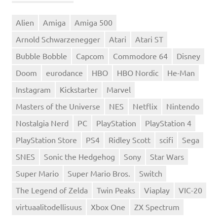
Alien
Amiga
Amiga 500
Arnold Schwarzenegger
Atari
Atari ST
Bubble Bobble
Capcom
Commodore 64
Disney
Doom
eurodance
HBO
HBO Nordic
He-Man
Instagram
Kickstarter
Marvel
Masters of the Universe
NES
Netflix
Nintendo
Nostalgia Nerd
PC
PlayStation
PlayStation 4
PlayStation Store
PS4
Ridley Scott
scifi
Sega
SNES
Sonic the Hedgehog
Sony
Star Wars
Super Mario
Super Mario Bros.
Switch
The Legend of Zelda
Twin Peaks
Viaplay
VIC-20
virtuaalitodellisuus
Xbox One
ZX Spectrum