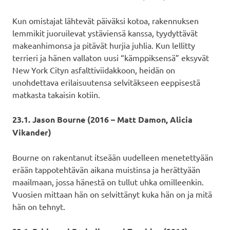
Kun omistajat lähtevät päiväksi kotoa, rakennuksen
lemmikit juoruilevat ystäviensä kanssa, tyydyttävät
makeanhimonsa ja pitävät hurjia juhlia. Kun lellitty
terrieri ja hänen vallaton uusi “kämppiksensä” eksyvät
New York Cityn asfalttiviidakkoon, heidän on
unohdettava erilaisuutensa selvitäkseen eeppisestä
matkasta takaisin kotiin.
23.1. Jason Bourne (2016 – Matt Damon, Alicia
Vikander)
Bourne on rakentanut itseään uudelleen menetettyään
erään tappotehtävän aikana muistinsa ja herättyään
maailmaan, jossa hänestä on tullut uhka omilleenkin.
Vuosien mittaan hän on selvittänyt kuka hän on ja mitä
hän on tehnyt.