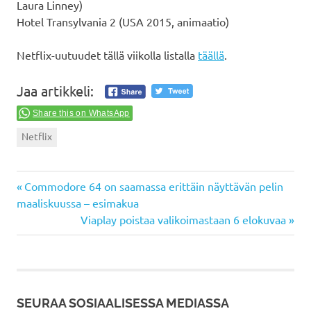
Laura Linney)
Hotel Transylvania 2 (USA 2015, animaatio)
Netflix-uutuudet tällä viikolla listalla
täällä
.
Jaa artikkeli:
Share this on WhatsApp
Netflix
Previous
Artikkelien
Commodore 64 on saamassa erittäin näyttävän pelin
Post:
maaliskuussa – esimakua
selaus
Next
Viaplay poistaa valikoimastaan 6 elokuvaa
Post:
SEURAA SOSIAALISESSA MEDIASSA