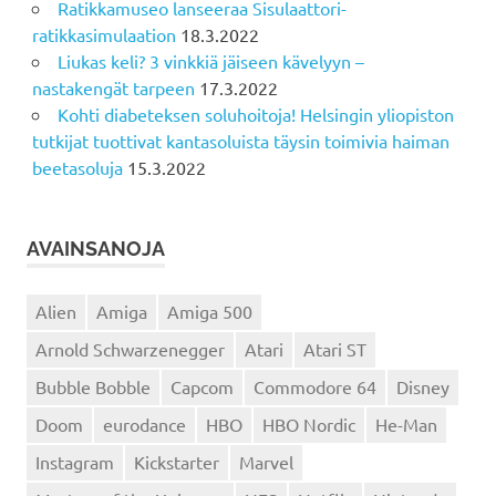
Ratikkamuseo lanseeraa Sisulaattori-
ratikkasimulaation
18.3.2022
Liukas keli? 3 vinkkiä jäiseen kävelyyn –
nastakengät tarpeen
17.3.2022
Kohti diabeteksen soluhoitoja! Helsingin yliopiston
tutkijat tuottivat kantasoluista täysin toimivia haiman
beetasoluja
15.3.2022
AVAINSANOJA
Alien
Amiga
Amiga 500
Arnold Schwarzenegger
Atari
Atari ST
Bubble Bobble
Capcom
Commodore 64
Disney
Doom
eurodance
HBO
HBO Nordic
He-Man
Instagram
Kickstarter
Marvel