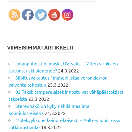
VIIMEISIMMÄT ARTIKKELIT
Ilmanpuhdistin, maski, UV-valo… Miten viruksien
tartuntariski pienenee?
24.3.2022
Sijoitusvakuutus “mahdollistaa veronkierron” –
valvonta tehostuu
23.3.2022
02 Taksi: tamperelaiset innostuivat vähäpäästöisistä
takseista
23.3.2022
Stereonäkö on kyky nähdä maailma
kolmiulotteisena
21.3.2022
Molekyylikone keinotekoisesti – Aalto-yliopistossa
tutkimushanke
18.3.2022