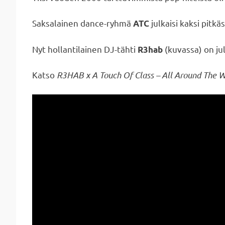
Saksalainen dance-ryhmä
julkaisi kaksi pitkä
ATC
Nyt hollantilainen DJ-tähti
(kuvassa) on jul
R3hab
Katso
R3HAB x A Touch Of Class – All Around The Wo