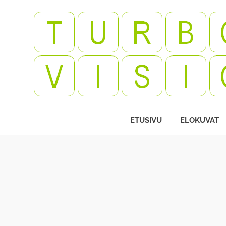
Skip
to
content
Videopelejä,
leffoja,
ETUSIVU
ELOKUVAT
viihdettä!