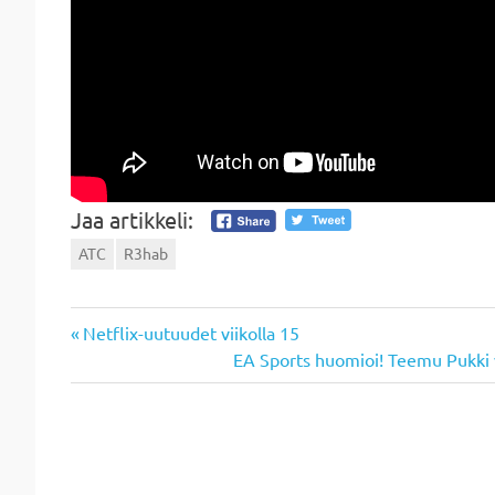
Jaa artikkeli:
ATC
R3hab
Previous
Artikkelien
Netflix-uutuudet viikolla 15
Post:
Next
EA Sports huomioi! Teemu Pukki v
selaus
Post: