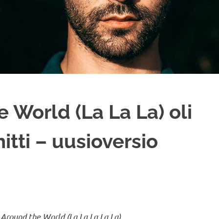
 World (La La La) oli
ti – uusioversio
i
Around the World (La La La La La)