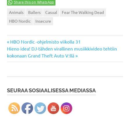
Share this on WhatsApp
Animals
Ballers
Casual
Fear The Walking Dead
HBO Nordic
Insecure
Previous
Artikkelien
HBO Nordic -ohjelmisto viikolla 31
Next
Post:
Hieno idea! DJ-tähden virallinen musiikkivideo tehtiin
selaus
Post:
kokonaan Grand Theft Auto V:llä
SEURAA SOSIAALISESSA MEDIASSA