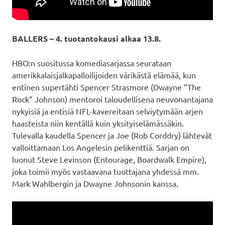
BALLERS – 4. tuotantokausi alkaa 13.8.
HBO:n suositussa komediasarjassa seurataan
amerikkalaisjalkapalloilijoiden värikästä elämää, kun
entinen supertähti Spencer Strasmore (Dwayne ”The
Rock” Johnson) mentoroi taloudellisena neuvonantajana
nykyisiä ja entisiä NFL-kavereitaan selviytymään arjen
haasteista niin kentällä kuin yksityiselämässäkin.
Tulevalla kaudella Spencer ja Joe (Rob Corddry) lähtevät
valloittamaan Los Angelesin pelikenttiä. Sarjan on
luonut Steve Levinson (Entourage, Boardwalk Empire),
joka toimii myös vastaavana tuottajana yhdessä mm.
Mark Wahlbergin ja Dwayne Johnsonin kanssa.