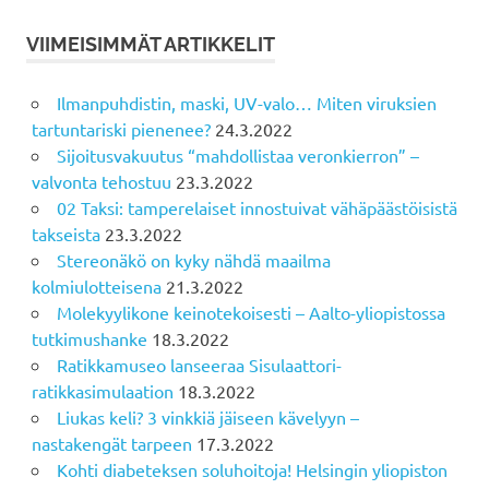
VIIMEISIMMÄT ARTIKKELIT
Ilmanpuhdistin, maski, UV-valo… Miten viruksien
tartuntariski pienenee?
24.3.2022
Sijoitusvakuutus “mahdollistaa veronkierron” –
valvonta tehostuu
23.3.2022
02 Taksi: tamperelaiset innostuivat vähäpäästöisistä
takseista
23.3.2022
Stereonäkö on kyky nähdä maailma
kolmiulotteisena
21.3.2022
Molekyylikone keinotekoisesti – Aalto-yliopistossa
tutkimushanke
18.3.2022
Ratikkamuseo lanseeraa Sisulaattori-
ratikkasimulaation
18.3.2022
Liukas keli? 3 vinkkiä jäiseen kävelyyn –
nastakengät tarpeen
17.3.2022
Kohti diabeteksen soluhoitoja! Helsingin yliopiston