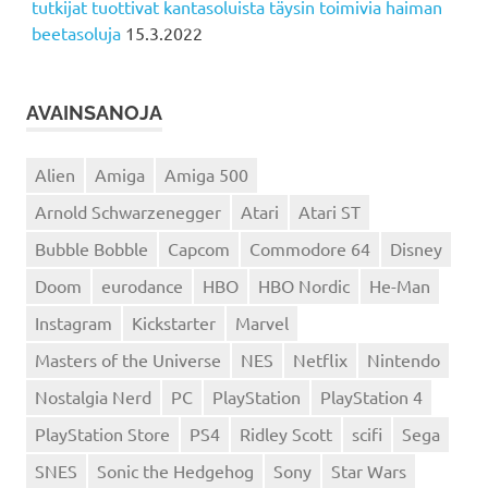
tutkijat tuottivat kantasoluista täysin toimivia haiman
beetasoluja
15.3.2022
AVAINSANOJA
Alien
Amiga
Amiga 500
Arnold Schwarzenegger
Atari
Atari ST
Bubble Bobble
Capcom
Commodore 64
Disney
Doom
eurodance
HBO
HBO Nordic
He-Man
Instagram
Kickstarter
Marvel
Masters of the Universe
NES
Netflix
Nintendo
Nostalgia Nerd
PC
PlayStation
PlayStation 4
PlayStation Store
PS4
Ridley Scott
scifi
Sega
SNES
Sonic the Hedgehog
Sony
Star Wars