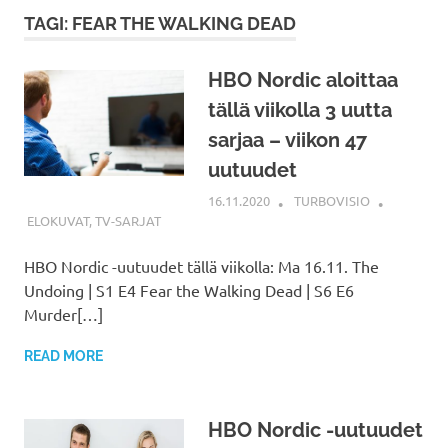
TAGI: FEAR THE WALKING DEAD
HBO Nordic aloittaa
tällä viikolla 3 uutta
sarjaa – viikon 47
uutuudet
16.11.2020
TURBOVISIO
ELOKUVAT
,
TV-SARJAT
HBO Nordic -uutuudet tällä viikolla: Ma 16.11. The
Undoing | S1 E4 Fear the Walking Dead | S6 E6
Murder[…]
READ MORE
HBO Nordic -uutuudet