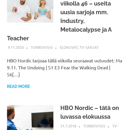
viikolla 46 – useita
uusia sarjoja mm.
Industry,
Metalocalypse ja A
Teacher
9.11.2020
TURBOVISIO
ELOKUVAT
,
TV-SARJAT
HBO Nordic tarjoaa tällä viikolla seuraavat uutuudet: Ma
9.11. The Undoing | S1 E3 Fear the Walking Dead |
S6[…]
READ MORE
HBO Nordic – tätä on
luvassa elokuussa
31.7.2018
TURBOVISIO
TV-