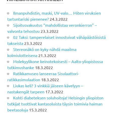
Ilmanpuhdistin, maski, UV-valo… Miten viruksien
tartuntariski pienenee?
24.3.2022
Sijoitusvakuutus “mahdollistaa veronkierron” –
valvonta tehostuu
23.3.2022
02 Taksi: tamperelaiset innostuivat vähäpäästöisistä
takseista
23.3.2022
Stereonäkö on kyky nähdä maailma
kolmiulotteisena
21.3.2022
Molekyylikone keinotekoisesti – Aalto-yliopistossa
tutkimushanke
18.3.2022
Ratikkamuseo lanseeraa Sisulaattori-
ratikkasimulaation
18.3.2022
Liukas keli? 3 vinkkiä jäiseen kävelyyn –
nastakengät tarpeen
17.3.2022
Kohti diabeteksen soluhoitoja! Helsingin yliopiston
tutkijat tuottivat kantasoluista täysin toimivia haiman
beetasoluja
15.3.2022