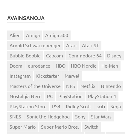
AVAINSANOJA
Alien
Amiga
Amiga 500
Arnold Schwarzenegger
Atari
Atari ST
Bubble Bobble
Capcom
Commodore 64
Disney
Doom
eurodance
HBO
HBO Nordic
He-Man
Instagram
Kickstarter
Marvel
Masters of the Universe
NES
Netflix
Nintendo
Nostalgia Nerd
PC
PlayStation
PlayStation 4
PlayStation Store
PS4
Ridley Scott
scifi
Sega
SNES
Sonic the Hedgehog
Sony
Star Wars
Super Mario
Super Mario Bros.
Switch