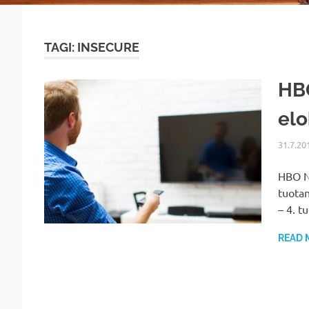
TAGI: INSECURE
HBO
el
31.7.20
HBO No
tuotan
– 4. t
READ 