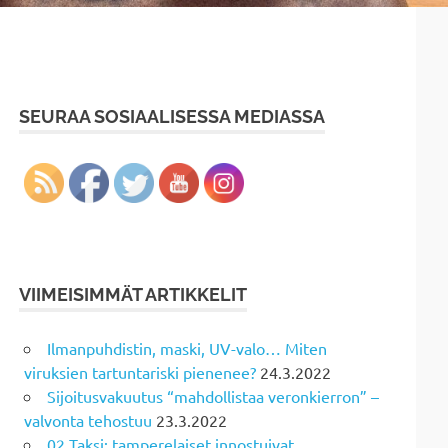
SEURAA SOSIAALISESSA MEDIASSA
VIIMEISIMMÄT ARTIKKELIT
Ilmanpuhdistin, maski, UV-valo… Miten
viruksien tartuntariski pienenee?
24.3.2022
Sijoitusvakuutus “mahdollistaa veronkierron” –
valvonta tehostuu
23.3.2022
02 Taksi: tamperelaiset innostuivat