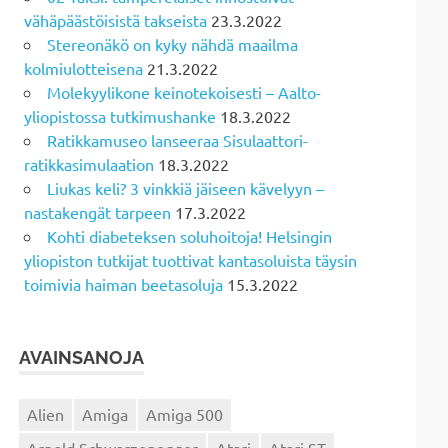
vähäpäästöisistä takseista
23.3.2022
Stereonäkö on kyky nähdä maailma
kolmiulotteisena
21.3.2022
Molekyylikone keinotekoisesti – Aalto-
yliopistossa tutkimushanke
18.3.2022
Ratikkamuseo lanseeraa Sisulaattori-
ratikkasimulaation
18.3.2022
Liukas keli? 3 vinkkiä jäiseen kävelyyn –
nastakengät tarpeen
17.3.2022
Kohti diabeteksen soluhoitoja! Helsingin
yliopiston tutkijat tuottivat kantasoluista täysin
toimivia haiman beetasoluja
15.3.2022
AVAINSANOJA
Alien
Amiga
Amiga 500
Arnold Schwarzenegger
Atari
Atari ST