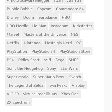
Bubble Bobble
Capcom
Commodore 64
Disney
Doom
eurodance
HBO
HBO Nordic
He-Man
Instagram
Kickstarter
Marvel
Masters of the Universe
NES
Netflix
Nintendo
Nostalgia Nerd
PC
PlayStation
PlayStation 4
PlayStation Store
PS4
Ridley Scott
scifi
Sega
SNES
Sonic the Hedgehog
Sony
Star Wars
Super Mario
Super Mario Bros.
Switch
The Legend of Zelda
Twin Peaks
Viaplay
VIC-20
virtuaalitodellisuus
Xbox One
ZX Spectrum