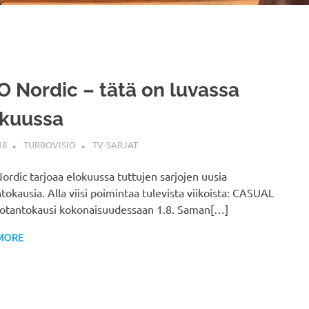
 Nordic – tätä on luvassa
okuussa
18
TURBOVISIO
TV-SARJAT
rdic tarjoaa elokuussa tuttujen sarjojen uusia
tokausia. Alla viisi poimintaa tulevista viikoista: CASUAL
uotantokausi kokonaisuudessaan 1.8. Saman[…]
MORE