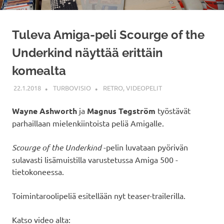
Tuleva Amiga-peli Scourge of the
Underkind näyttää erittäin
komealta
22.1.2018
TURBOVISIO
RETRO
,
VIDEOPELIT
Wayne Ashworth
ja
Magnus Tegström
työstävät
parhaillaan mielenkiintoista peliä Amigalle.
Scourge of the Underkind
-pelin luvataan pyörivän
sulavasti lisämuistilla varustetussa Amiga 500 -
tietokoneessa.
Toimintaroolipeliä esitellään nyt teaser-trailerilla.
Katso video alta: