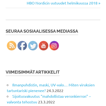
Post:
Next
HBO Nordicin uutuudet helmikuussa 2018
selaus
Post:
SEURAA SOSIAALISESSA MEDIASSA
VIIMEISIMMÄT ARTIKKELIT
Ilmanpuhdistin, maski, UV-valo… Miten viruksien
tartuntariski pienenee?
24.3.2022
Sijoitusvakuutus “mahdollistaa veronkierron” –
valvonta tehostuu
23.3.2022