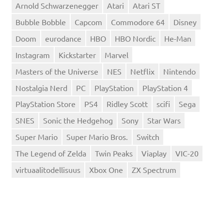
Arnold Schwarzenegger
Atari
Atari ST
Bubble Bobble
Capcom
Commodore 64
Disney
Doom
eurodance
HBO
HBO Nordic
He-Man
Instagram
Kickstarter
Marvel
Masters of the Universe
NES
Netflix
Nintendo
Nostalgia Nerd
PC
PlayStation
PlayStation 4
PlayStation Store
PS4
Ridley Scott
scifi
Sega
SNES
Sonic the Hedgehog
Sony
Star Wars
Super Mario
Super Mario Bros.
Switch
The Legend of Zelda
Twin Peaks
Viaplay
VIC-20
virtuaalitodellisuus
Xbox One
ZX Spectrum