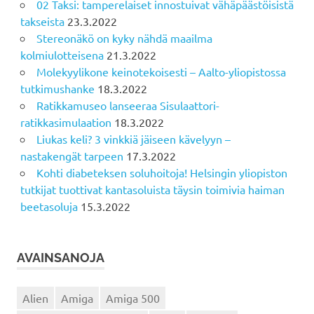
02 Taksi: tamperelaiset innostuivat vähäpäästöisistä
takseista
23.3.2022
Stereonäkö on kyky nähdä maailma
kolmiulotteisena
21.3.2022
Molekyylikone keinotekoisesti – Aalto-yliopistossa
tutkimushanke
18.3.2022
Ratikkamuseo lanseeraa Sisulaattori-
ratikkasimulaation
18.3.2022
Liukas keli? 3 vinkkiä jäiseen kävelyyn –
nastakengät tarpeen
17.3.2022
Kohti diabeteksen soluhoitoja! Helsingin yliopiston
tutkijat tuottivat kantasoluista täysin toimivia haiman
beetasoluja
15.3.2022
AVAINSANOJA
Alien
Amiga
Amiga 500