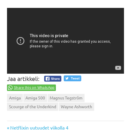
Jaa artikkeli:
Share this on WhatsApp
Amiga
Amiga 500
Magnus Tegström
Scourge of the Underkind
Wayne Ashworth
Previous
Artikkelien
Netflixin uutuudet viikolla 4