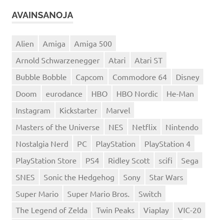
AVAINSANOJA
Alien
Amiga
Amiga 500
Arnold Schwarzenegger
Atari
Atari ST
Bubble Bobble
Capcom
Commodore 64
Disney
Doom
eurodance
HBO
HBO Nordic
He-Man
Instagram
Kickstarter
Marvel
Masters of the Universe
NES
Netflix
Nintendo
Nostalgia Nerd
PC
PlayStation
PlayStation 4
PlayStation Store
PS4
Ridley Scott
scifi
Sega
SNES
Sonic the Hedgehog
Sony
Star Wars
Super Mario
Super Mario Bros.
Switch
The Legend of Zelda
Twin Peaks
Viaplay
VIC-20