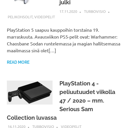
julki
17.11.2020
TURBOVISIO
PELIKONSOLIT
,
VIDEOPELIT
PlayStation 5 saapuu kauppoihin torstaina 19.
marraskuuta. Avausviikon PS5-pelit ovat: Warhammer:
Chaosbane Sodan runtelemassa ja magian hallitsemassa
maailmassa sinä olet[…]
READ MORE
PlayStation 4 -
peliuutuudet viikolla
47 / 2020 – mm.
Serious Sam
Collection luvassa
16.11.2020
TURBOVISIO
VIDEOPELIT