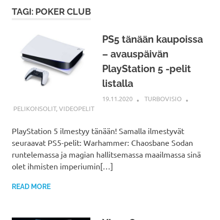
TAGI: POKER CLUB
PS5 tänään kaupoissa
– avauspäivän
PlayStation 5 -pelit
listalla
19.11.2020
TURBOVISIO
PELIKONSOLIT
,
VIDEOPELIT
PlayStation 5 ilmestyy tänään! Samalla ilmestyvät
seuraavat PS5-pelit: Warhammer: Chaosbane Sodan
runtelemassa ja magian hallitsemassa maailmassa sinä
olet ihmisten imperiumin[…]
READ MORE