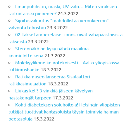
Ilmanpuhdistin, maski, UV-valo… Miten viruksien
tartuntariski pienenee?
24.3.2022
Sijoitusvakuutus “mahdollistaa veronkierron” –
valvonta tehostuu
23.3.2022
02 Taksi: tamperelaiset innostuivat vähäpäästöisistä
takseista
23.3.2022
Stereonäkö on kyky nähdä maailma
kolmiulotteisena
21.3.2022
Molekyylikone keinotekoisesti – Aalto-yliopistossa
tutkimushanke
18.3.2022
Ratikkamuseo lanseeraa Sisulaattori-
ratikkasimulaation
18.3.2022
Liukas keli? 3 vinkkiä jäiseen kävelyyn –
nastakengät tarpeen
17.3.2022
Kohti diabeteksen soluhoitoja! Helsingin yliopiston
tutkijat tuottivat kantasoluista täysin toimivia haiman
beetasoluja
15.3.2022