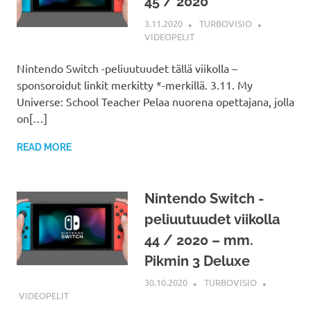
45 / 2020
3.11.2020
TURBOVISIO
VIDEOPELIT
Nintendo Switch -peliuutuudet tällä viikolla –
sponsoroidut linkit merkitty *-merkillä. 3.11. My
Universe: School Teacher Pelaa nuorena opettajana, jolla
on[…]
READ MORE
Nintendo Switch -
peliuutuudet viikolla
44 / 2020 – mm.
Pikmin 3 Deluxe
30.10.2020
TURBOVISIO
VIDEOPELIT