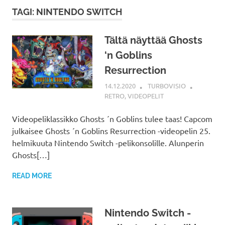
TAGI: NINTENDO SWITCH
Tältä näyttää Ghosts
‘n Goblins
Resurrection
14.12.2020
TURBOVISIO
RETRO
,
VIDEOPELIT
Videopeliklassikko Ghosts ´n Goblins tulee taas! Capcom
julkaisee Ghosts ´n Goblins Resurrection -videopelin 25.
helmikuuta Nintendo Switch -pelikonsolille. Alunperin
Ghosts[…]
READ MORE
Nintendo Switch -