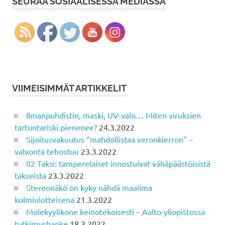
SEURAA SOSIAALISESSA MEDIASSA
VIIMEISIMMÄT ARTIKKELIT
Ilmanpuhdistin, maski, UV-valo… Miten viruksien
tartuntariski pienenee?
24.3.2022
Sijoitusvakuutus “mahdollistaa veronkierron” –
valvonta tehostuu
23.3.2022
02 Taksi: tamperelaiset innostuivat vähäpäästöisistä
takseista
23.3.2022
Stereonäkö on kyky nähdä maailma
kolmiulotteisena
21.3.2022
Molekyylikone keinotekoisesti – Aalto-yliopistossa
tutkimushanke
18.3.2022