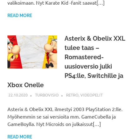
valikoimaan. Nyt Karate Kid -fanit saavat[…]
READ MORE
Asterix & Obelix XXL
tulee taas –
Romastered-
uusioversio julki
PS4:lle, Switchille ja
Xbox Onelle
22.10.2020
TURBOVISIO
RETRO
,
VIDEOPELIT
Asterix & Obelix XXL ilmestyi 2003 PlayStation 2:lle.
Myöhemmin se sai versioita mm. GameCubella ja
GameBoylla. Nyt Microids on julkaissut[…]
READ MORE