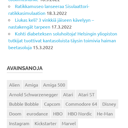
Ratikkamuseo lanseeraa Sisulaattori-
ratikkasimulaation
18.3.2022
Liukas keli? 3 vinkkiä jäiseen kävelyyn –
nastakengät tarpeen
17.3.2022
Kohti diabeteksen soluhoitoja! Helsingin yliopiston
tutkijat tuottivat kantasoluista täysin toimivia haiman
beetasoluja
15.3.2022
AVAINSANOJA
Alien
Amiga
Amiga 500
Arnold Schwarzenegger
Atari
Atari ST
Bubble Bobble
Capcom
Commodore 64
Disney
Doom
eurodance
HBO
HBO Nordic
He-Man
Instagram
Kickstarter
Marvel