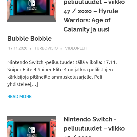
peliuutuudet – viikko
47 / 2020 – Hyrule
Warriors: Age of
Calamity ja uusi
Bubble Bobble
17.11.2020
TURBOVISIO
VIDEOPELIT
Nintendo Switch -peliuutuudet tällä viikolla: 17.11.
Sniper Elite 4 Sniper Elite 4 on jatkoa pelilistojen
kärkisijoja pitäneille ammuskelusarjalle. Peli
yhdistelee[…]
READ MORE
Nintendo Switch -
peliuutuudet – viikko