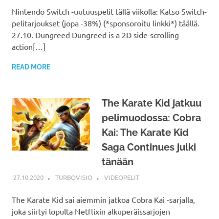
Nintendo Switch -uutuuspelit tällä viikolla: Katso Switch-
pelitarjoukset (jopa -38%) (*sponsoroitu linkki*) täällä.
27.10. Dungreed Dungreed is a 2D side-scrolling
action[…]
READ MORE
The Karate Kid jatkuu
pelimuodossa: Cobra
Kai: The Karate Kid
Saga Continues julki
tänään
27.10.2020
TURBOVISIO
VIDEOPELIT
The Karate Kid sai aiemmin jatkoa Cobra Kai -sarjalla,
joka siirtyi lopulta Netflixin alkuperäissarjojen