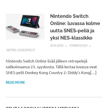
Nintendo Switch
Online: luvassa kolme
uutta SNES-peliä ja
yksi NES-klassikko
20.9.2020
TURBOVISIO
RETRO
,
VIDEOPELIT
Nintendo Switch Online lisää jälleen retropelejä
valikoimaansa 23. syyskuuta. Tällä kertaa luvassa ovat
SNES-pelit Donkey Kong Country 2: Diddy’s Kong[…]
READ MORE