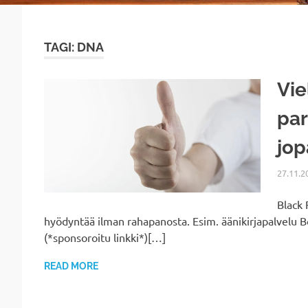
TAGI: DNA
Vie
par
jop
27.11.2
Black 
hyödyntää ilman rahapanosta. Esim. äänikirjapalvelu B
(*sponsoroitu linkki*)[…]
READ MORE