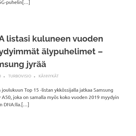
5G-puhelin[…]
 listasi kuluneen vuoden
ydyimmät älypuhelimet –
msung jyrää
0
TURBOVISIO
KÄNNYKÄT
joulukuun Top 15 -listan ykkössijalla jatkaa Samsung
y A50, joka on samalla myös koko vuoden 2019 myydyin
n DNA:lla.[…]