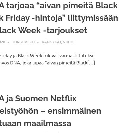
 tarjoaa “aivan pimeitä Black
k Friday -hintoja” liittymissään
lack Week -tarjoukset
020
TURBOVISIO
KÄNNYKÄT
,
VIIHDE
Friday ja Black Week tulevat varmasti tutuksi
a myös DNA, joka lupaa “aivan pimeitä Black[…]
 ja Suomen Netflix
eistyöhön – ensimmäinen
tuaan maailmassa