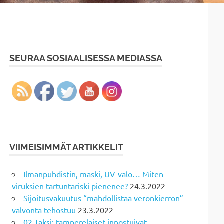
SEURAA SOSIAALISESSA MEDIASSA
VIIMEISIMMÄT ARTIKKELIT
Ilmanpuhdistin, maski, UV-valo… Miten
viruksien tartuntariski pienenee?
24.3.2022
Sijoitusvakuutus “mahdollistaa veronkierron” –
valvonta tehostuu
23.3.2022
02 Taksi: tamperelaiset innostuivat