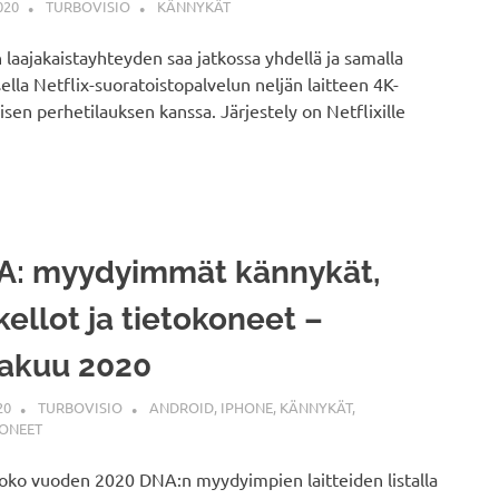
020
TURBOVISIO
KÄNNYKÄT
laajakaistayhteyden saa jatkossa yhdellä ja samalla
sella Netflix-suoratoistopalvelun neljän laitteen 4K-
öisen perhetilauksen kanssa. Järjestely on Netflixille
A: myydyimmät kännykät,
kellot ja tietokoneet –
kakuu 2020
20
TURBOVISIO
ANDROID
,
IPHONE
,
KÄNNYKÄT
,
KONEET
ko vuoden 2020 DNA:n myydyimpien laitteiden listalla