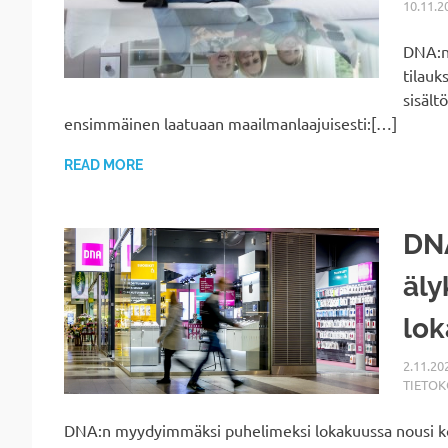
10.11.2
DNA:n 
tilauk
sisält
ensimmäinen laatuaan maailmanlaajuisesti:[…]
READ MORE
DN
äly
lo
2.11.20
TIETO
DNA:n myydyimmäksi puhelimeksi lokakuussa nousi ko