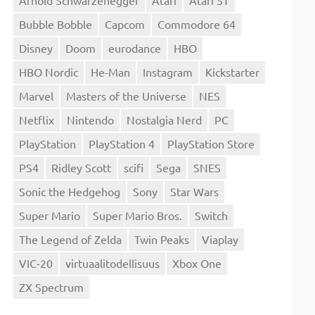
Bubble Bobble
Capcom
Commodore 64
Disney
Doom
eurodance
HBO
HBO Nordic
He-Man
Instagram
Kickstarter
Marvel
Masters of the Universe
NES
Netflix
Nintendo
Nostalgia Nerd
PC
PlayStation
PlayStation 4
PlayStation Store
PS4
Ridley Scott
scifi
Sega
SNES
Sonic the Hedgehog
Sony
Star Wars
Super Mario
Super Mario Bros.
Switch
The Legend of Zelda
Twin Peaks
Viaplay
VIC-20
virtuaalitodellisuus
Xbox One
ZX Spectrum