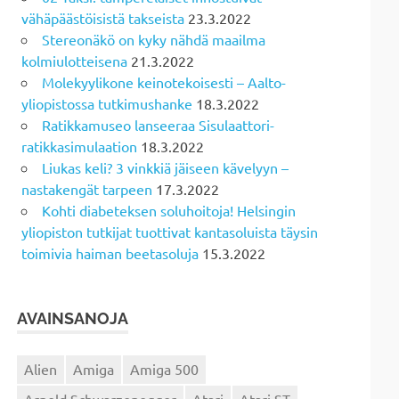
vähäpäästöisistä takseista
23.3.2022
Stereonäkö on kyky nähdä maailma
kolmiulotteisena
21.3.2022
Molekyylikone keinotekoisesti – Aalto-
yliopistossa tutkimushanke
18.3.2022
Ratikkamuseo lanseeraa Sisulaattori-
ratikkasimulaation
18.3.2022
Liukas keli? 3 vinkkiä jäiseen kävelyyn –
nastakengät tarpeen
17.3.2022
Kohti diabeteksen soluhoitoja! Helsingin
yliopiston tutkijat tuottivat kantasoluista täysin
toimivia haiman beetasoluja
15.3.2022
AVAINSANOJA
Alien
Amiga
Amiga 500
Arnold Schwarzenegger
Atari
Atari ST