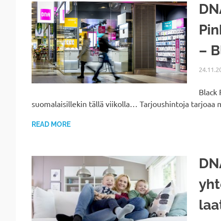
DNA
Pin
– B
24.11.2
Black 
suomalaisillekin tällä viikolla… Tarjoushintoja tarjoa
READ MORE
DNA
yht
laa