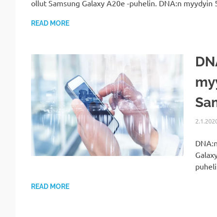
ollut Samsung Galaxy A20e -puhelin. DNA:n myydyin 
READ MORE
DNA
my
Sa
2.1.202
DNA:n 
Galax
puheli
READ MORE