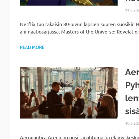
11.6.20
Netflix tuo takaisin 80-luvun lapsien suuren suosikin 
animaatiosarjassa, Masters of the Universe: Revelatio
READ MORE
Aer
Pyh
len
sis
10.6.20
Aeronautica Arena on uusi tapahtuma- ja elämyskeskus