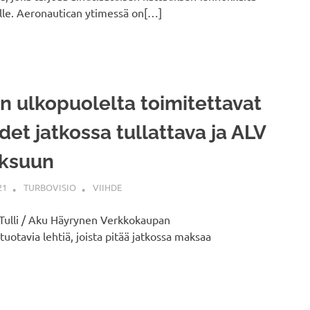
sille. Aeronautican ytimessä on[…]
n ulkopuolelta toimitettavat
det jatkossa tullattava ja ALV
ksuun
21
TURBOVISIO
VIIHDE
Tulli / Aku Häyrynen Verkkokaupan
otavia lehtiä, joista pitää jatkossa maksaa