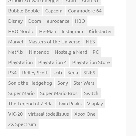
Bubble Bobble
Capcom
Commodore 64
Disney
Doom
eurodance
HBO
HBO Nordic
He-Man
Instagram
Kickstarter
Marvel
Masters of the Universe
NES
Netflix
Nintendo
Nostalgia Nerd
PC
PlayStation
PlayStation 4
PlayStation Store
PS4
Ridley Scott
scifi
Sega
SNES
Sonic the Hedgehog
Sony
Star Wars
Super Mario
Super Mario Bros.
Switch
The Legend of Zelda
Twin Peaks
Viaplay
VIC-20
virtuaalitodellisuus
Xbox One
ZX Spectrum