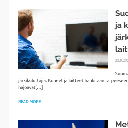
Suo
ja 
jär
lai
22.9.20
Suomal
järkikuluttajia. Koneet ja laitteet hankitaan tarpeesee
hajoavat[…]
READ MORE
Met