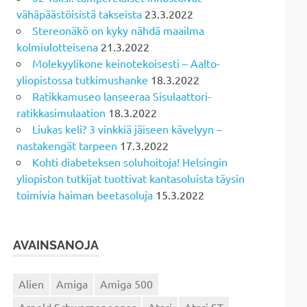
vähäpäästöisistä takseista
23.3.2022
Stereonäkö on kyky nähdä maailma
kolmiulotteisena
21.3.2022
Molekyylikone keinotekoisesti – Aalto-
yliopistossa tutkimushanke
18.3.2022
Ratikkamuseo lanseeraa Sisulaattori-
ratikkasimulaation
18.3.2022
Liukas keli? 3 vinkkiä jäiseen kävelyyn –
nastakengät tarpeen
17.3.2022
Kohti diabeteksen soluhoitoja! Helsingin
yliopiston tutkijat tuottivat kantasoluista täysin
toimivia haiman beetasoluja
15.3.2022
AVAINSANOJA
Alien
Amiga
Amiga 500
Arnold Schwarzenegger
Atari
Atari ST