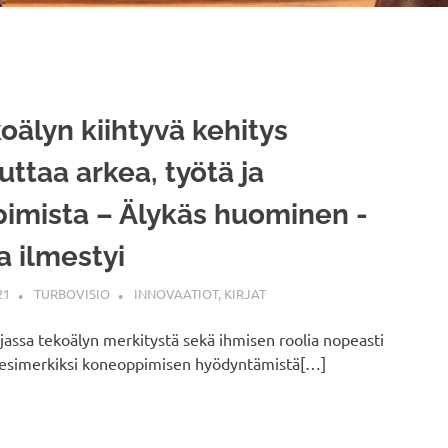
oälyn kiihtyvä kehitys
ttaa arkea, työtä ja
imista – Älykäs huominen -
ja ilmestyi
21
TURBOVISIO
INNOVAATIOT
,
KIRJAT
jassa tekoälyn merkitystä sekä ihmisen roolia nopeasti
pi esimerkiksi koneoppimisen hyödyntämistä[…]