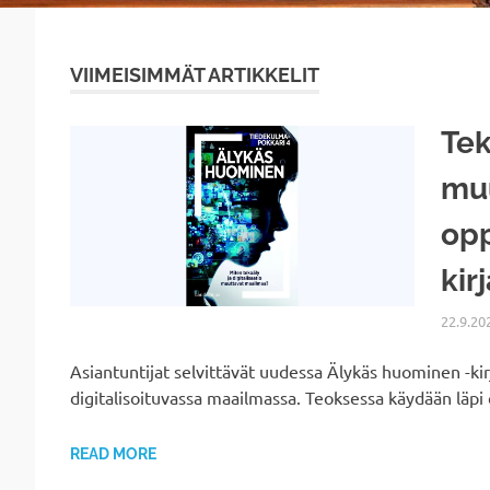
VIIMEISIMMÄT ARTIKKELIT
Tek
muu
opp
kir
22.9.20
Asiantuntijat selvittävät uudessa Älykäs huominen -kir
digitalisoituvassa maailmassa. Teoksessa käydään lä
READ MORE