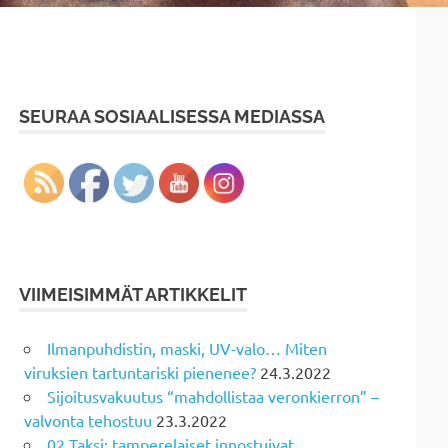
SEURAA SOSIAALISESSA MEDIASSA
VIIMEISIMMÄT ARTIKKELIT
Ilmanpuhdistin, maski, UV-valo… Miten
viruksien tartuntariski pienenee?
24.3.2022
Sijoitusvakuutus “mahdollistaa veronkierron” –
valvonta tehostuu
23.3.2022
02 Taksi: tamperelaiset innostuivat