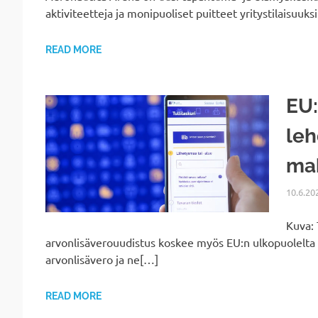
aktiviteetteja ja monipuoliset puitteet yritystilaisuuk
READ MORE
EU:
leh
ma
10.6.20
Kuva: 
arvonlisäverouudistus koskee myös EU:n ulkopuolelta tu
arvonlisävero ja ne[…]
READ MORE