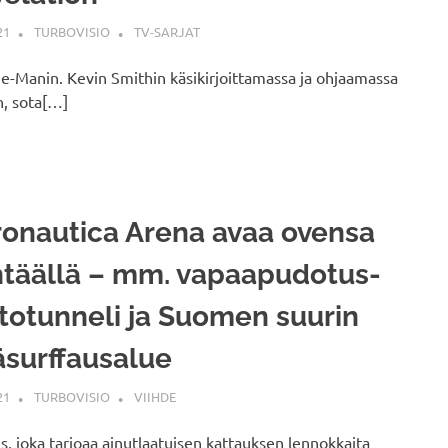
21
TURBOVISIO
TV-SARJAT
He-Manin. Kevin Smithin käsikirjoittamassa ja ohjaamassa
n, sota[…]
onautica Arena avaa ovensa
täällä – mm. vapaapudotus-
totunneli ja Suomen suurin
äsurffausalue
21
TURBOVISIO
VIIHDE
, joka tarjoaa ainutlaatuisen kattauksen lennokkaita