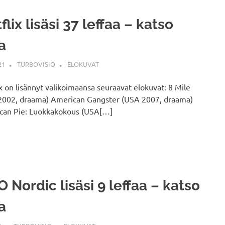
flix lisäsi 37 leffaa – katso
ta
21
TURBOVISIO
ELOKUVAT
x on lisännyt valikoimaansa seuraavat elokuvat: 8 Mile
2002, draama) American Gangster (USA 2007, draama)
can Pie: Luokkakokous (USA[…]
 Nordic lisäsi 9 leffaa – katso
ta