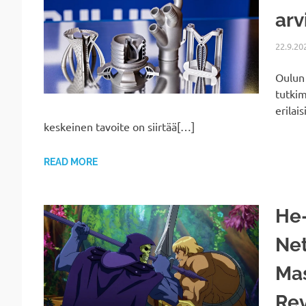
arv
22.9.20
Oulun 
tutkim
erilai
keskeinen tavoite on siirtää[…]
READ MORE
He
Net
Mas
Rev