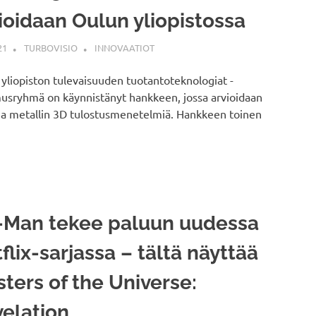
ioidaan Oulun yliopistossa
21
TURBOVISIO
INNOVAATIOT
yliopiston tulevaisuuden tuotantoteknologiat -
usryhmä on käynnistänyt hankkeen, jossa arvioidaan
sia metallin 3D tulostusmenetelmiä. Hankkeen toinen
-Man tekee paluun uudessa
flix-sarjassa – tältä näyttää
ters of the Universe:
elation