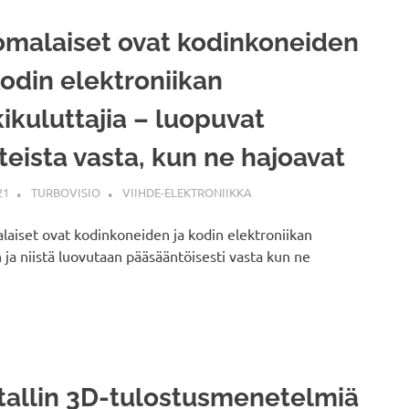
malaiset ovat kodinkoneiden
kodin elektroniikan
kikuluttajia – luopuvat
tteista vasta, kun ne hajoavat
21
TURBOVISIO
VIIHDE-ELEKTRONIIKKA
aiset ovat kodinkoneiden ja kodin elektroniikan
n ja niistä luovutaan pääsääntöisesti vasta kun ne
allin 3D-tulostusmenetelmiä