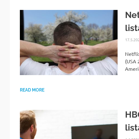
Net
lis
17.5.20
Netfli
(USA 
Ameri
READ MORE
HBO
lis