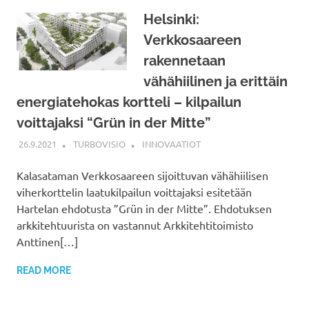
Helsinki:
Verkkosaareen
rakennetaan
vähähiilinen ja erittäin
energiatehokas kortteli – kilpailun
voittajaksi “Grün in der Mitte”
26.9.2021
TURBOVISIO
INNOVAATIOT
Kalasataman Verkkosaareen sijoittuvan vähähiilisen
viherkorttelin laatukilpailun voittajaksi esitetään
Hartelan ehdotusta ”Grün in der Mitte”. Ehdotuksen
arkkitehtuurista on vastannut Arkkitehtitoimisto
Anttinen[…]
READ MORE