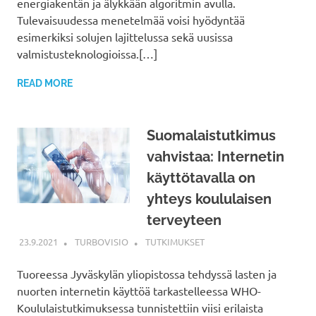
energiakentän ja älykkään algoritmin avulla.
Tulevaisuudessa menetelmää voisi hyödyntää
esimerkiksi solujen lajittelussa sekä uusissa
valmistusteknologioissa.[…]
READ MORE
Suomalaistutkimus
vahvistaa: Internetin
käyttötavalla on
yhteys koululaisen
terveyteen
23.9.2021
TURBOVISIO
TUTKIMUKSET
Tuoreessa Jyväskylän yliopistossa tehdyssä lasten ja
nuorten internetin käyttöä tarkastelleessa WHO-
Koululaistutkimuksessa tunnistettiin viisi erilaista