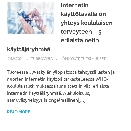
Internetin
käyttötavalla on
yhteys koululaisen
terveyteen – 5
erilaista netin
käyttäjäryhmää
25.9.2021
TURBOVISIO
KÄNNYKÄT
,
TUTKIMUKSET
Tuoreessa Jyväskylän yliopistossa tehdyssä lasten ja
nuorten internetin käyttöä tarkastelleessa WHO-
Koululaistutkimuksessa tunnistettiin viisi erilaista
internetin käyttäjäryhmää. Alakuloisuus,
aamuväsyneisyys ja ongelmallinen[…]
READ MORE