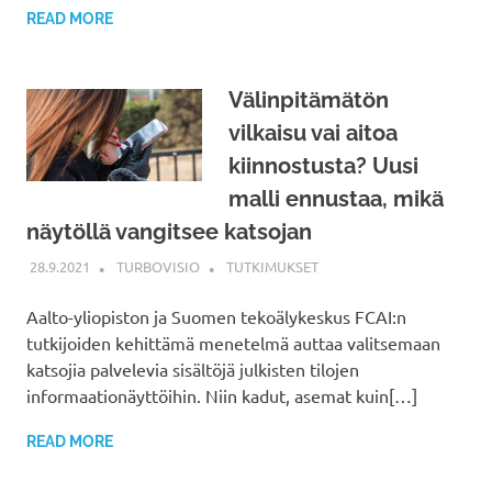
READ MORE
Välinpitämätön
vilkaisu vai aitoa
kiinnostusta? Uusi
malli ennustaa, mikä
näytöllä vangitsee katsojan
28.9.2021
TURBOVISIO
TUTKIMUKSET
Aalto-yliopiston ja Suomen tekoälykeskus FCAI:n
tutkijoiden kehittämä menetelmä auttaa valitsemaan
katsojia palvelevia sisältöjä julkisten tilojen
informaationäyttöihin. Niin kadut, asemat kuin[…]
READ MORE