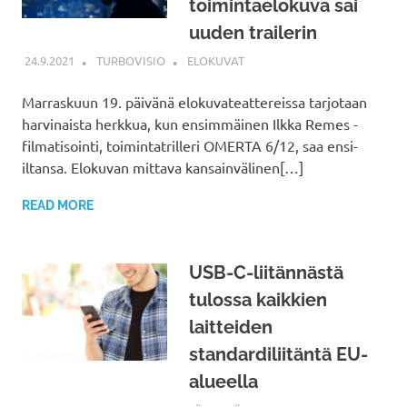
toimintaelokuva sai
uuden trailerin
24.9.2021
TURBOVISIO
ELOKUVAT
Marraskuun 19. päivänä elokuvateattereissa tarjotaan
harvinaista herkkua, kun ensimmäinen Ilkka Remes -
filmatisointi, toimintatrilleri OMERTA 6/12, saa ensi-
iltansa. Elokuvan mittava kansainvälinen[…]
READ MORE
USB-C-liitännästä
tulossa kaikkien
laitteiden
standardiliitäntä EU-
alueella