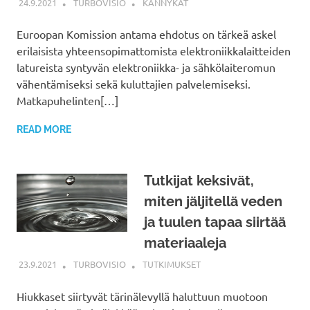
24.9.2021
TURBOVISIO
KÄNNYKÄT
Euroopan Komission antama ehdotus on tärkeä askel
erilaisista yhteensopimattomista elektroniikkalaitteiden
latureista syntyvän elektroniikka- ja sähkölaiteromun
vähentämiseksi sekä kuluttajien palvelemiseksi.
Matkapuhelinten[…]
READ MORE
Tutkijat keksivät,
miten jäljitellä veden
ja tuulen tapaa siirtää
materiaaleja
23.9.2021
TURBOVISIO
TUTKIMUKSET
Hiukkaset siirtyvät tärinälevyllä haluttuun muotoon