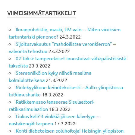
VIIMEISIMMÄT ARTIKKELIT
Ilmanpuhdistin, maski, UV-valo… Miten viruksien
tartuntariski pienenee?
24.3.2022
Sijoitusvakuutus “mahdollistaa veronkierron” –
valvonta tehostuu
23.3.2022
02 Taksi: tamperelaiset innostuivat vähäpäästöisistä
takseista
23.3.2022
Stereonäkö on kyky nähdä maailma
kolmiulotteisena
21.3.2022
Molekyylikone keinotekoisesti – Aalto-yliopistossa
tutkimushanke
18.3.2022
Ratikkamuseo lanseeraa Sisulaattori-
ratikkasimulaation
18.3.2022
Liukas keli? 3 vinkkiä jäiseen kävelyyn –
nastakengät tarpeen
17.3.2022
Kohti diabeteksen soluhoitoja! Helsingin yliopiston