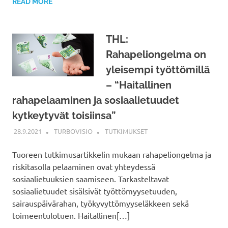
READ MORE
THL:
Rahapeliongelma on
yleisempi työttömillä
– “Haitallinen
rahapelaaminen ja sosiaalietuudet
kytkeytyvät toisiinsa”
28.9.2021
TURBOVISIO
TUTKIMUKSET
Tuoreen tutkimusartikkelin mukaan rahapeliongelma ja
riskitasolla pelaaminen ovat yhteydessä
sosiaalietuuksien saamiseen. Tarkasteltavat
sosiaalietuudet sisälsivät työttömyysetuuden,
sairauspäivärahan, työkyvyttömyyseläkkeen sekä
toimeentulotuen. Haitallinen[…]