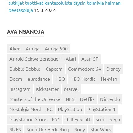
tutkijat tuottivat kantasoluista täysin toimivia haiman
beetasoluja
15.3.2022
AVAINSANOJA
Alien
Amiga
Amiga 500
Arnold Schwarzenegger
Atari
Atari ST
Bubble Bobble
Capcom
Commodore 64
Disney
Doom
eurodance
HBO
HBO Nordic
He-Man
Instagram
Kickstarter
Marvel
Masters of the Universe
NES
Netflix
Nintendo
Nostalgia Nerd
PC
PlayStation
PlayStation 4
PlayStation Store
PS4
Ridley Scott
scifi
Sega
SNES
Sonic the Hedgehog
Sony
Star Wars