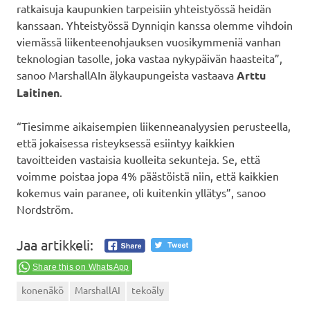
ratkaisuja kaupunkien tarpeisiin yhteistyössä heidän
kanssaan. Yhteistyössä Dynniqin kanssa olemme vihdoin
viemässä liikenteenohjauksen vuosikymmeniä vanhan
teknologian tasolle, joka vastaa nykypäivän haasteita”,
sanoo MarshallAIn älykaupungeista vastaava
Arttu
Laitinen
.
“Tiesimme aikaisempien liikenneanalyysien perusteella,
että jokaisessa risteyksessä esiintyy kaikkien
tavoitteiden vastaisia kuolleita sekunteja. Se, että
voimme poistaa jopa 4% päästöistä niin, että kaikkien
kokemus vain paranee, oli kuitenkin yllätys”, sanoo
Nordström.
Jaa artikkeli:
Share this on WhatsApp
konenäkö
MarshallAI
tekoäly