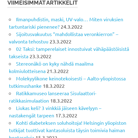
VIIMEISIMMÄT ARTIKKELIT
Ilmanpuhdistin, maski, UV-valo… Miten viruksien
tartuntariski pienenee?
24.3.2022
Sijoitusvakuutus “mahdollistaa veronkierron” –
valvonta tehostuu
23.3.2022
02 Taksi: tamperelaiset innostuivat vähäpäästöisistä
takseista
23.3.2022
Stereonäkö on kyky nähdä maailma
kolmiulotteisena
21.3.2022
Molekyylikone keinotekoisesti – Aalto-yliopistossa
tutkimushanke
18.3.2022
Ratikkamuseo lanseeraa Sisulaattori-
ratikkasimulaation
18.3.2022
Liukas keli? 3 vinkkiä jäiseen kävelyyn –
nastakengät tarpeen
17.3.2022
Kohti diabeteksen soluhoitoja! Helsingin yliopiston
tutkijat tuottivat kantasoluista täysin toimivia haiman
beetasoluja
15.3.2022