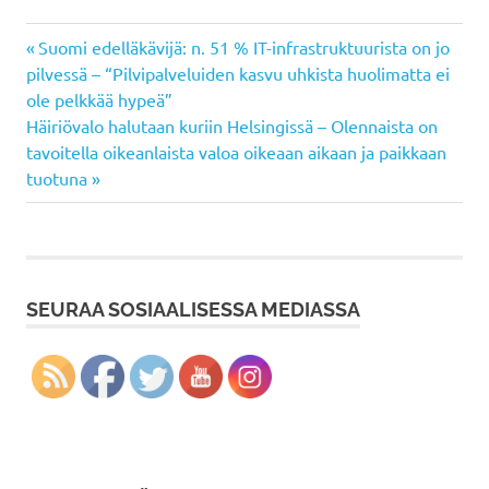
Previous
Artikkelien
Suomi edelläkävijä: n. 51 % IT-infrastruktuurista on jo
Post:
pilvessä – “Pilvipalveluiden kasvu uhkista huolimatta ei
selaus
ole pelkkää hypeä”
Next
Häiriövalo halutaan kuriin Helsingissä – Olennaista on
Post:
tavoitella oikeanlaista valoa oikeaan aikaan ja paikkaan
tuotuna
SEURAA SOSIAALISESSA MEDIASSA