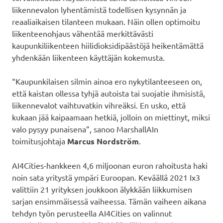
liikennevalon lyhentämistä todellisen kysynnän ja
reaaliaikaisen tilanteen mukaan. Näin ollen optimoitu
liikenteenohjaus vähentää merkittävästi
kaupunkiliikenteen hiilidioksidipäästöjä heikentämättä
yhdenkään liikenteen käyttäjän kokemusta.
“Kaupunkilaisen silmin ainoa ero nykytilanteeseen on,
että kaistan ollessa tyhjä autoista tai suojatie ihmisistä,
liikennevalot vaihtuvatkin vihreäksi. En usko, että
kukaan jää kaipaamaan hetkiä, jolloin on miettinyt, miksi
valo pysyy punaisena”, sanoo MarshallAIn
toimitusjohtaja
Marcus Nordström
.
AI4Cities-hankkeen 4,6 miljoonan euron rahoitusta haki
noin sata yritystä ympäri Euroopan. Keväällä 2021 Ix3
valittiin 21 yrityksen joukkoon älykkään liikkumisen
sarjan ensimmäisessä vaiheessa. Tämän vaiheen aikana
tehdyn työn perusteella AI4Cities on valinnut