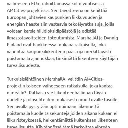
vaiheeseen EU:n rahoittamassa kolmivuotisessa
AI4Cities-projektissa. Sen tavoitteena on kehittää
Euroopan johtavien kaupunkien liikkuvuuden ja
energian haasteisiin vastaavia tekoälyratkaisuja, joilla
voidaan karsia hiilidioksidipäästöjä ja edistää
ilmastotavoitteiden toteutumista. MarshallAI ja Dynniq
Finland ovat hankkeessa mukana ratkaisulla, joka
vähentää kaupunkiliikenteen päästöjä merkittävästi
poistamalla ajanhukkaa, tinkimättä liikenteen käyttäjän
turvallisuudesta.
Turkulaislähtöinen MarshallAI valittiin AI4Cities-
projektin toiseen vaiheeseen ratkaisulla, joka kantaa
nimeä Ix3. Ratkaisu vie liikenteenhallinnan täysin
uudelle ja olosuhteiden mukaisesti muuttuvalle tasolle.
Sen avulla pystytään optimoimaan liikennettä
poistamalla kuolleita sekunteja joiden aikana kukaan ei
liiku risteyksessä, heikentämättä kuitenkaan liikenteen
turvallisuutta. Käytännössä tämä tarkoittaa vihreän