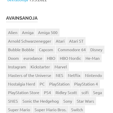
AVAINSANOJA
Alien
Amiga
Amiga 500
Arnold Schwarzenegger
Atari
Atari ST
Bubble Bobble
Capcom
Commodore 64
Disney
Doom
eurodance
HBO
HBO Nordic
He-Man
Instagram
Kickstarter
Marvel
Masters of the Universe
NES
Netflix
Nintendo
Nostalgia Nerd
PC
PlayStation
PlayStation 4
PlayStation Store
PS4
Ridley Scott
scifi
Sega
SNES
Sonic the Hedgehog
Sony
Star Wars
Super Mario
Super Mario Bros.
Switch