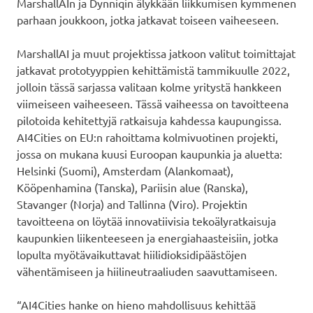
MarshallAIn ja Dynniqin älykkään liikkumisen kymmenen
parhaan joukkoon, jotka jatkavat toiseen vaiheeseen.
MarshallAI ja muut projektissa jatkoon valitut toimittajat
jatkavat prototyyppien kehittämistä tammikuulle 2022,
jolloin tässä sarjassa valitaan kolme yritystä hankkeen
viimeiseen vaiheeseen. Tässä vaiheessa on tavoitteena
pilotoida kehitettyjä ratkaisuja kahdessa kaupungissa.
AI4Cities on EU:n rahoittama kolmivuotinen projekti,
jossa on mukana kuusi Euroopan kaupunkia ja aluetta:
Helsinki (Suomi), Amsterdam (Alankomaat),
Kööpenhamina (Tanska), Pariisin alue (Ranska),
Stavanger (Norja) and Tallinna (Viro). Projektin
tavoitteena on löytää innovatiivisia tekoälyratkaisuja
kaupunkien liikenteeseen ja energiahaasteisiin, jotka
lopulta myötävaikuttavat hiilidioksidipäästöjen
vähentämiseen ja hiilineutraaliuden saavuttamiseen.
“AI4Cities hanke on hieno mahdollisuus kehittää