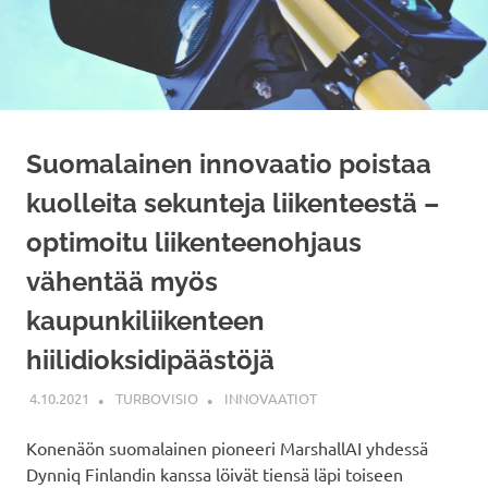
Suomalainen innovaatio poistaa
kuolleita sekunteja liikenteestä –
optimoitu liikenteenohjaus
vähentää myös
kaupunkiliikenteen
hiilidioksidipäästöjä
4.10.2021
TURBOVISIO
INNOVAATIOT
Konenäön suomalainen pioneeri MarshallAI yhdessä
Dynniq Finlandin kanssa löivät tiensä läpi toiseen