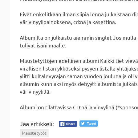
Eivät enkelitkään ilman siipiä lennä julkaistaan di
värivinyylipainoksena, cd:nä ja kasettina.
Albumilta on julkaistu aiemmin singlet Jos mulla ei
tulivat isäni maalle.
Maustetyttöjen edellinen albumi Kaikki tiet vie
virallisen listan ykköseksi pysyen listalla yhtäjak
ylitti kultalevyrajan saman vuoden jouluna ja oli
albumin kunniaksi myös debyyttialbumista julkais
värivinyylillä.
Albumi on tilattavissa CD:nä ja vinyylinä (*sponso
Jaa artikkeli:
Maustetytöt