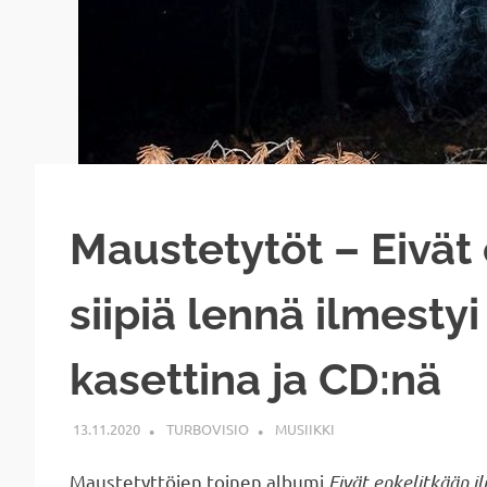
Maustetytöt – Eivät
siipiä lennä ilmestyi
kasettina ja CD:nä
13.11.2020
TURBOVISIO
MUSIIKKI
Maustetyttöjen toinen albumi
Eivät enkelitkään il