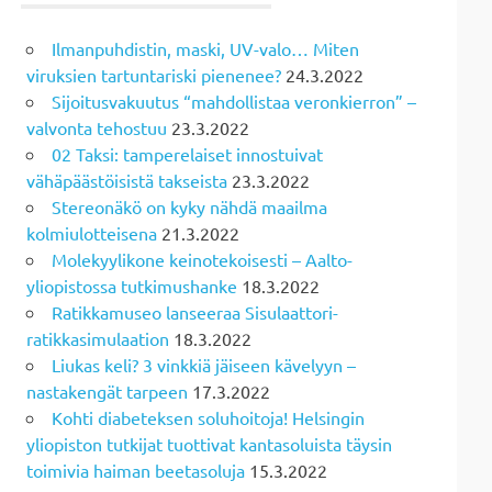
Ilmanpuhdistin, maski, UV-valo… Miten
viruksien tartuntariski pienenee?
24.3.2022
Sijoitusvakuutus “mahdollistaa veronkierron” –
valvonta tehostuu
23.3.2022
02 Taksi: tamperelaiset innostuivat
vähäpäästöisistä takseista
23.3.2022
Stereonäkö on kyky nähdä maailma
kolmiulotteisena
21.3.2022
Molekyylikone keinotekoisesti – Aalto-
yliopistossa tutkimushanke
18.3.2022
Ratikkamuseo lanseeraa Sisulaattori-
ratikkasimulaation
18.3.2022
Liukas keli? 3 vinkkiä jäiseen kävelyyn –
nastakengät tarpeen
17.3.2022
Kohti diabeteksen soluhoitoja! Helsingin
yliopiston tutkijat tuottivat kantasoluista täysin
toimivia haiman beetasoluja
15.3.2022