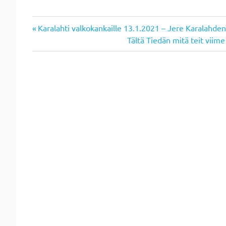
Previous
Artikkelien
Karalahti valkokankaille 13.1.2021 – Jere Karalahden k
Post:
Next
Tältä Tiedän mitä teit viim
selaus
Post: