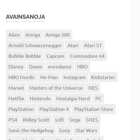
AVAINSANOJA
Alien
Amiga
Amiga 500
Arnold Schwarzenegger
Atari
Atari ST
Bubble Bobble
Capcom
Commodore 64
Disney
Doom
eurodance
HBO
HBO Nordic
He-Man
Instagram
Kickstarter
Marvel
Masters of the Universe
NES
Netflix
Nintendo
Nostalgia Nerd
PC
PlayStation
PlayStation 4
PlayStation Store
PS4
Ridley Scott
scifi
Sega
SNES
Sonic the Hedgehog
Sony
Star Wars