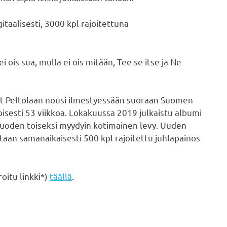
gitaalisesti, 3000 kpl rajoitettuna
 ois sua, mulla ei ois mitään, Tee se itse ja Ne
vät Peltolaan nousi ilmestyessään suoraan Suomen
soisesti 53 viikkoa. Lokakuussa 2019 julkaistu albumi
 vuoden toiseksi myydyin kotimainen levy. Uuden
taan samanaikaisesti 500 kpl rajoitettu juhlapainos
roitu linkki*)
täällä
.