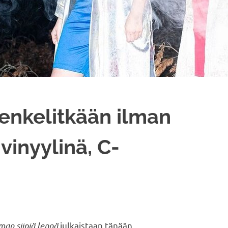
 enkelitkään ilman
 vinyylinä, C-
man siipiä lennä
julkaistaan tänään.