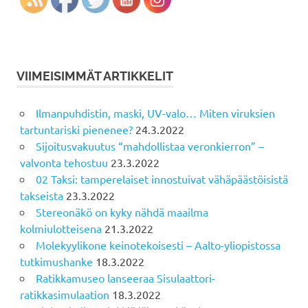
VIIMEISIMMÄT ARTIKKELIT
Ilmanpuhdistin, maski, UV-valo… Miten viruksien
tartuntariski pienenee?
24.3.2022
Sijoitusvakuutus “mahdollistaa veronkierron” –
valvonta tehostuu
23.3.2022
02 Taksi: tamperelaiset innostuivat vähäpäästöisistä
takseista
23.3.2022
Stereonäkö on kyky nähdä maailma
kolmiulotteisena
21.3.2022
Molekyylikone keinotekoisesti – Aalto-yliopistossa
tutkimushanke
18.3.2022
Ratikkamuseo lanseeraa Sisulaattori-
ratikkasimulaation
18.3.2022