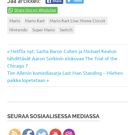
Jaa artikkeli:
Share this on WhatsApp
Mario
Mario Kart
Mario Kart Live: Home Circuit
Nintendo
Super Mario
Switch
Previous
Artikkelien
Netflix nyt: Sacha Baron Cohen ja Michael Keaton
Post:
tähdittävät Aaron Sorkinin elokuvaa The Trial of the
selaus
Chicago 7
Next
Tim Allenin komediasarja Last Man Standing – Miehen
Post:
paikka lopetetaan
SEURAA SOSIAALISESSA MEDIASSA