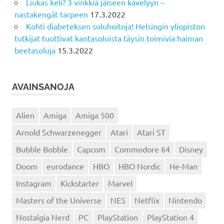
Liukas keli? 3 vinkkiä jäiseen kävelyyn –
nastakengät tarpeen
17.3.2022
Kohti diabeteksen soluhoitoja! Helsingin yliopiston
tutkijat tuottivat kantasoluista täysin toimivia haiman
beetasoluja
15.3.2022
AVAINSANOJA
Alien
Amiga
Amiga 500
Arnold Schwarzenegger
Atari
Atari ST
Bubble Bobble
Capcom
Commodore 64
Disney
Doom
eurodance
HBO
HBO Nordic
He-Man
Instagram
Kickstarter
Marvel
Masters of the Universe
NES
Netflix
Nintendo
Nostalgia Nerd
PC
PlayStation
PlayStation 4