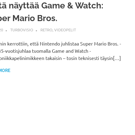
tä näyttää Game & Watch:
er Mario Bros.
20
TURBOVISIO
RETRO
,
VIDEOPELIT
n kerrottiin, että Nintendo juhlistaa Super Mario Bros. -
35-vuotisjuhlaa tuomalla Game and Watch -
oniikkapelinimikkeen takaisin – tosin teknisesti täysin[…]
MORE