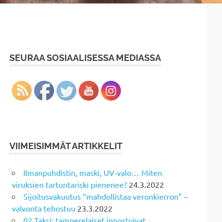
SEURAA SOSIAALISESSA MEDIASSA
VIIMEISIMMÄT ARTIKKELIT
Ilmanpuhdistin, maski, UV-valo… Miten
viruksien tartuntariski pienenee?
24.3.2022
Sijoitusvakuutus “mahdollistaa veronkierron” –
valvonta tehostuu
23.3.2022
02 Taksi: tamperelaiset innostuivat