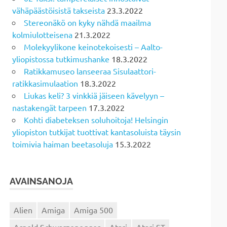
vähäpäästöisistä takseista
23.3.2022
Stereonäkö on kyky nähdä maailma
kolmiulotteisena
21.3.2022
Molekyylikone keinotekoisesti – Aalto-
yliopistossa tutkimushanke
18.3.2022
Ratikkamuseo lanseeraa Sisulaattori-
ratikkasimulaation
18.3.2022
Liukas keli? 3 vinkkiä jäiseen kävelyyn –
nastakengät tarpeen
17.3.2022
Kohti diabeteksen soluhoitoja! Helsingin
yliopiston tutkijat tuottivat kantasoluista täysin
toimivia haiman beetasoluja
15.3.2022
AVAINSANOJA
Alien
Amiga
Amiga 500
Arnold Schwarzenegger
Atari
Atari ST