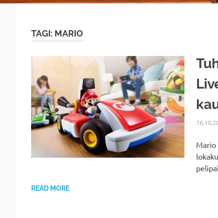
TAGI: MARIO
Tuh
Liv
kau
16.10.2
Mario 
lokaku
pelipa
READ MORE