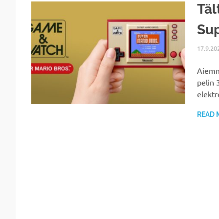
Täl
Sup
17.9.20
Aiemmi
pelin 
elektr
READ 