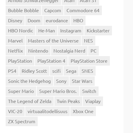
Bubble Bobble
Capcom
Commodore 64
Disney
Doom
eurodance
HBO
HBO Nordic
He-Man
Instagram
Kickstarter
Marvel
Masters of the Universe
NES
Netflix
Nintendo
Nostalgia Nerd
PC
PlayStation
PlayStation 4
PlayStation Store
PS4
Ridley Scott
scifi
Sega
SNES
Sonic the Hedgehog
Sony
Star Wars
Super Mario
Super Mario Bros.
Switch
The Legend of Zelda
Twin Peaks
Viaplay
VIC-20
virtuaalitodellisuus
Xbox One
ZX Spectrum