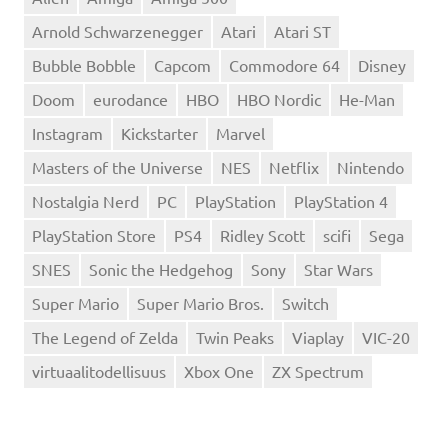
Arnold Schwarzenegger
Atari
Atari ST
Bubble Bobble
Capcom
Commodore 64
Disney
Doom
eurodance
HBO
HBO Nordic
He-Man
Instagram
Kickstarter
Marvel
Masters of the Universe
NES
Netflix
Nintendo
Nostalgia Nerd
PC
PlayStation
PlayStation 4
PlayStation Store
PS4
Ridley Scott
scifi
Sega
SNES
Sonic the Hedgehog
Sony
Star Wars
Super Mario
Super Mario Bros.
Switch
The Legend of Zelda
Twin Peaks
Viaplay
VIC-20
virtuaalitodellisuus
Xbox One
ZX Spectrum