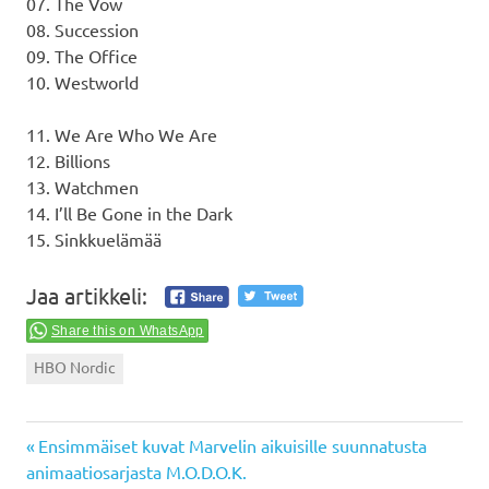
07. The Vow
08. Succession
09. The Office
10. Westworld
11. We Are Who We Are
12. Billions
13. Watchmen
14. I’ll Be Gone in the Dark
15. Sinkkuelämää
Jaa artikkeli:
Share this on WhatsApp
HBO Nordic
Previous
Artikkelien
Ensimmäiset kuvat Marvelin aikuisille suunnatusta
Post:
animaatiosarjasta M.O.D.O.K.