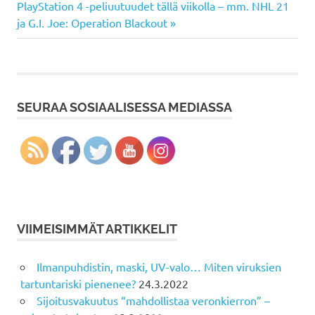
selaus
Next
PlayStation 4 -peliuutuudet tällä viikolla – mm. NHL 21
Post:
ja G.I. Joe: Operation Blackout
SEURAA SOSIAALISESSA MEDIASSA
VIIMEISIMMÄT ARTIKKELIT
Ilmanpuhdistin, maski, UV-valo… Miten viruksien
tartuntariski pienenee?
24.3.2022
Sijoitusvakuutus “mahdollistaa veronkierron” –