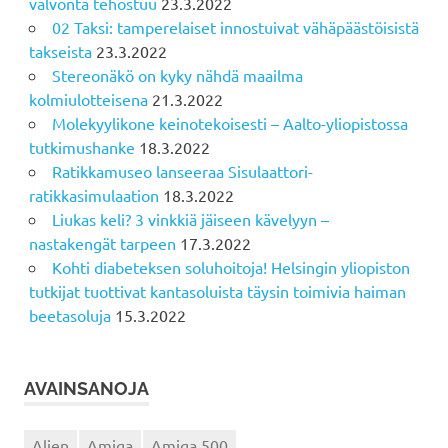
valvonta tehostuu
23.3.2022
02 Taksi: tamperelaiset innostuivat vähäpäästöisistä
takseista
23.3.2022
Stereonäkö on kyky nähdä maailma
kolmiulotteisena
21.3.2022
Molekyylikone keinotekoisesti – Aalto-yliopistossa
tutkimushanke
18.3.2022
Ratikkamuseo lanseeraa Sisulaattori-
ratikkasimulaation
18.3.2022
Liukas keli? 3 vinkkiä jäiseen kävelyyn –
nastakengät tarpeen
17.3.2022
Kohti diabeteksen soluhoitoja! Helsingin yliopiston
tutkijat tuottivat kantasoluista täysin toimivia haiman
beetasoluja
15.3.2022
AVAINSANOJA
Alien
Amiga
Amiga 500