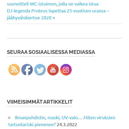
Post:
suunnitteli WC-istuimen, jolla on vaikea istua
selaus
Next
DJ-legenda Proteus lopettaa 25-vuotisen uransa –
Post:
jäähyväiskiertue 2020
SEURAA SOSIAALISESSA MEDIASSA
VIIMEISIMMÄT ARTIKKELIT
Ilmanpuhdistin, maski, UV-valo… Miten viruksien
tartuntariski pienenee?
24.3.2022