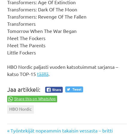
Transformers: Age Of Extinction
Transformers: Dark Of The Moon
Transformers: Revenge Of The Fallen
Transformers
Tomorrow When The War Began
Meet The Fockers
Meet The Parents
Little Fockers
HBO Nordic paljasti vuoden katsotuimmat sarjansa –
katso TOP-15
täällä
.
Jaa artikkeli:
Share this on WhatsApp
HBO Nordic
Previous
Artikkelien
Työntekijät nopeammin takaisin vessasta – britti