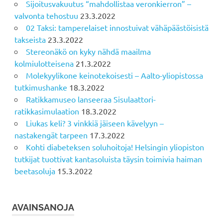
Sijoitusvakuutus “mahdollistaa veronkierron” –
valvonta tehostuu
23.3.2022
02 Taksi: tamperelaiset innostuivat vähäpäästöisistä
takseista
23.3.2022
Stereonäkö on kyky nähdä maailma
kolmiulotteisena
21.3.2022
Molekyylikone keinotekoisesti – Aalto-yliopistossa
tutkimushanke
18.3.2022
Ratikkamuseo lanseeraa Sisulaattori-
ratikkasimulaation
18.3.2022
Liukas keli? 3 vinkkiä jäiseen kävelyyn –
nastakengät tarpeen
17.3.2022
Kohti diabeteksen soluhoitoja! Helsingin yliopiston
tutkijat tuottivat kantasoluista täysin toimivia haiman
beetasoluja
15.3.2022
AVAINSANOJA