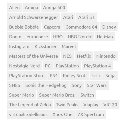
Alien
Amiga
Amiga 500
Arnold Schwarzenegger
Atari
Atari ST
Bubble Bobble
Capcom
Commodore 64
Disney
Doom
eurodance
HBO
HBO Nordic
He-Man
Instagram
Kickstarter
Marvel
Masters of the Universe
NES
Netflix
Nintendo
Nostalgia Nerd
PC
PlayStation
PlayStation 4
PlayStation Store
PS4
Ridley Scott
scifi
Sega
SNES
Sonic the Hedgehog
Sony
Star Wars
Super Mario
Super Mario Bros.
Switch
The Legend of Zelda
Twin Peaks
Viaplay
VIC-20
virtuaalitodellisuus
Xbox One
ZX Spectrum