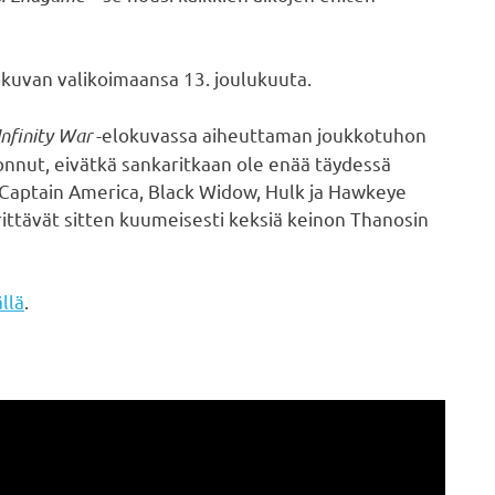
okuvan valikoimaansa 13. joulukuuta.
Infinity War
-elokuvassa aiheuttaman joukkotuhon
donnut, eivätkä sankaritkaan ole enää täydessä
, Captain America, Black Widow, Hulk ja Hawkeye
yrittävät sitten kuumeisesti keksiä keinon Thanosin
llä
.