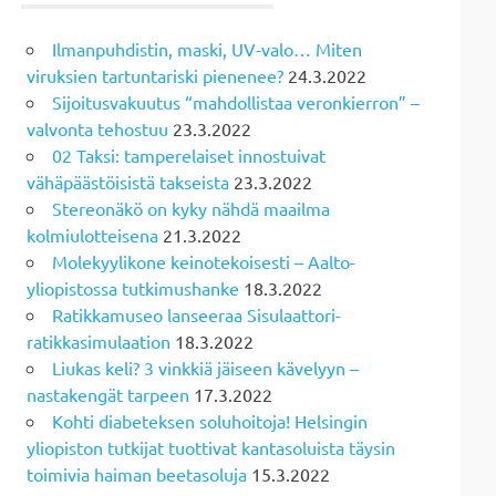
Ilmanpuhdistin, maski, UV-valo… Miten
viruksien tartuntariski pienenee?
24.3.2022
Sijoitusvakuutus “mahdollistaa veronkierron” –
valvonta tehostuu
23.3.2022
02 Taksi: tamperelaiset innostuivat
vähäpäästöisistä takseista
23.3.2022
Stereonäkö on kyky nähdä maailma
kolmiulotteisena
21.3.2022
Molekyylikone keinotekoisesti – Aalto-
yliopistossa tutkimushanke
18.3.2022
Ratikkamuseo lanseeraa Sisulaattori-
ratikkasimulaation
18.3.2022
Liukas keli? 3 vinkkiä jäiseen kävelyyn –
nastakengät tarpeen
17.3.2022
Kohti diabeteksen soluhoitoja! Helsingin
yliopiston tutkijat tuottivat kantasoluista täysin
toimivia haiman beetasoluja
15.3.2022