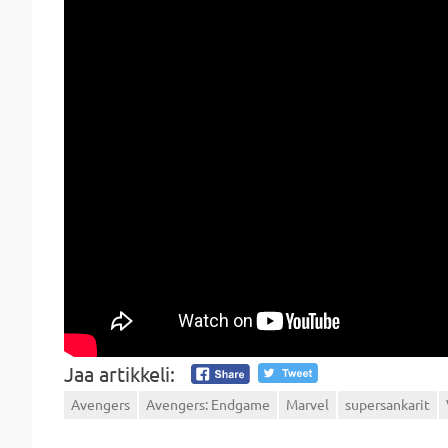
Jaa artikkeli:
Avengers
Avengers: Endgame
Marvel
supersankarit