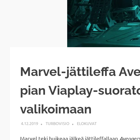
Marvel-jättileffa A
pian Viaplay-suorat
valikoimaan
4.12.2019
TURBOVISIO
ELOKUVAT
Marvel teki huikeaa jälkeä jättileffallaan
Avenger