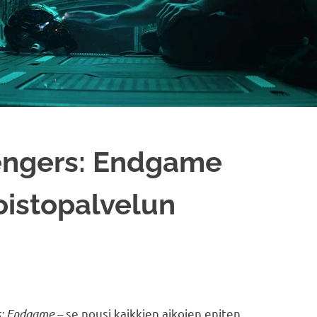
vengers: Endgame
oistopalvelun
s: Endgame
– se nousi kaikkien aikojen eniten