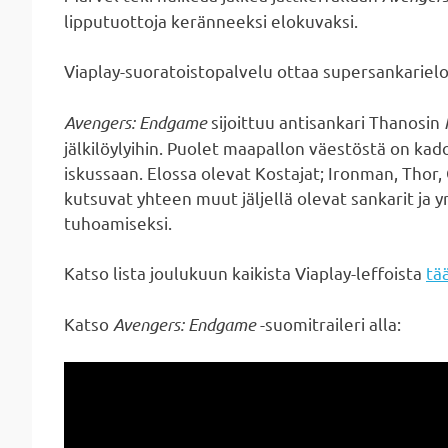
lipputuottoja keränneeksi elokuvaksi.
Viaplay-suoratoistopalvelu ottaa supersankariel
Avengers: Endgame
sijoittuu antisankari Thanosin
jälkilöylyihin. Puolet maapallon väestöstä on ka
iskussaan. Elossa olevat Kostajat; Ironman, Thor
kutsuvat yhteen muut jäljellä olevat sankarit ja 
tuhoamiseksi.
Katso lista joulukuun kaikista Viaplay-leffoista
tää
Katso
Avengers: Endgame
-suomitraileri alla: