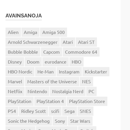
AVAINSANOJA
Alien
Amiga
Amiga 500
Arnold Schwarzenegger
Atari
Atari ST
Bubble Bobble
Capcom
Commodore 64
Disney
Doom
eurodance
HBO
HBO Nordic
He-Man
Instagram
Kickstarter
Marvel
Masters of the Universe
NES
Netflix
Nintendo
Nostalgia Nerd
PC
PlayStation
PlayStation 4
PlayStation Store
PS4
Ridley Scott
scifi
Sega
SNES
Sonic the Hedgehog
Sony
Star Wars