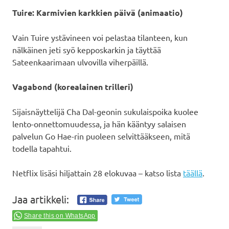
Tuire: Karmivien karkkien päivä (animaatio)
Vain Tuire ystävineen voi pelastaa tilanteen, kun
nälkäinen jeti syö kepposkarkin ja täyttää
Sateenkaarimaan ulvovilla viherpäillä.
Vagabond (korealainen trilleri)
Sijaisnäyttelijä Cha Dal-geonin sukulaispoika kuolee
lento-onnettomuudessa, ja hän kääntyy salaisen
palvelun Go Hae-rin puoleen selvittääkseen, mitä
todella tapahtui.
Netflix lisäsi hiljattain 28 elokuvaa – katso lista
täällä
.
Jaa artikkeli:
Share this on WhatsApp