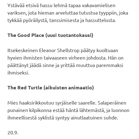
Ystävää etsivä hassu lehmä tapaa vakavamielisen
variksen, jota hieman arveluttaa tutustua tyyppiin, joka
tykkää pyöräilystä, tanssimisesta ja hassuttelusta.
The Good Place (uusi tuotantokausi)
Itsekeskeinen Eleanor Shellstrop päätyy kuoltuaan
hyvien ihmisten taivaaseen virheen johdosta. Hän on
päättänyt jäädä sinne ja yrittää muuttua paremmaksi
ihmiseksi.
The Red Turtle (aikuisten animaatio)
Mies haaksirikkoutuu syrjäiselle saarelle. Salaperäinen
punainen kilpikonna estää häntä lähtemästä, ja luonnon
ihmeellisestä syklistä syntyy ainutlaatuinen suhde.
20.9.