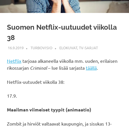
Suomen Netflix-uutuudet viikolla
38
16.9.2019
TURBOVISIO
ELOKUVAT
,
TV-SARJAT
Netflix
tarjoaa alkaneella viikolla mm. uuden, erilaisen
rikossarjan
Criminal
– lue lisää sarjasta
täällä
.
Netflix-uutuudet viikolla 38:
17.9.
Maailman viimeiset tyypit (animaatio)
Zombit ja hirviöt valtaavat kaupungin, ja sisukas 13-