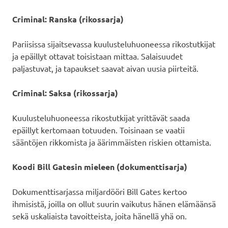
Criminal: Ranska (rikossarja)
Pariisissa sijaitsevassa kuulusteluhuoneessa rikostutkijat
ja epäillyt ottavat toisistaan mittaa. Salaisuudet
paljastuvat, ja tapaukset saavat aivan uusia piirteitä.
Criminal: Saksa (rikossarja)
Kuulusteluhuoneessa rikostutkijat yrittävät saada
epäillyt kertomaan totuuden. Toisinaan se vaatii
sääntöjen rikkomista ja äärimmäisten riskien ottamista.
Koodi Bill Gatesin mieleen (dokumenttisarja)
Dokumenttisarjassa miljardööri Bill Gates kertoo
ihmisistä, joilla on ollut suurin vaikutus hänen elämäänsä
sekä uskaliaista tavoitteista, joita hänellä yhä on.