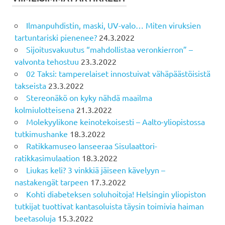
Ilmanpuhdistin, maski, UV-valo… Miten viruksien
tartuntariski pienenee?
24.3.2022
Sijoitusvakuutus “mahdollistaa veronkierron” –
valvonta tehostuu
23.3.2022
02 Taksi: tamperelaiset innostuivat vähäpäästöisistä
takseista
23.3.2022
Stereonäkö on kyky nähdä maailma
kolmiulotteisena
21.3.2022
Molekyylikone keinotekoisesti – Aalto-yliopistossa
tutkimushanke
18.3.2022
Ratikkamuseo lanseeraa Sisulaattori-
ratikkasimulaation
18.3.2022
Liukas keli? 3 vinkkiä jäiseen kävelyyn –
nastakengät tarpeen
17.3.2022
Kohti diabeteksen soluhoitoja! Helsingin yliopiston
tutkijat tuottivat kantasoluista täysin toimivia haiman
beetasoluja
15.3.2022