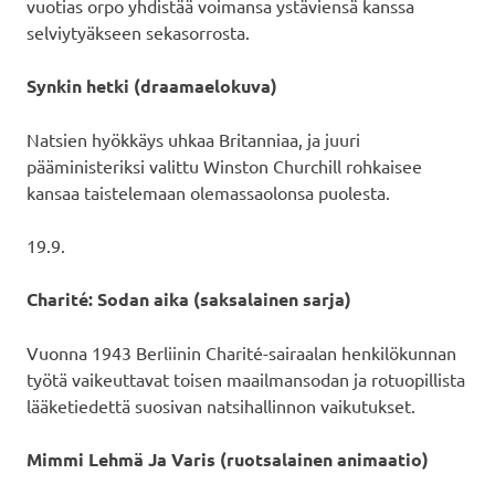
vuotias orpo yhdistää voimansa ystäviensä kanssa
selviytyäkseen sekasorrosta.
Synkin hetki (draamaelokuva)
Natsien hyökkäys uhkaa Britanniaa, ja juuri
pääministeriksi valittu Winston Churchill rohkaisee
kansaa taistelemaan olemassaolonsa puolesta.
19.9.
Charité: Sodan aika (saksalainen sarja)
Vuonna 1943 Berliinin Charité-sairaalan henkilökunnan
työtä vaikeuttavat toisen maailmansodan ja rotuopillista
lääketiedettä suosivan natsihallinnon vaikutukset.
Mimmi Lehmä Ja Varis (ruotsalainen animaatio)