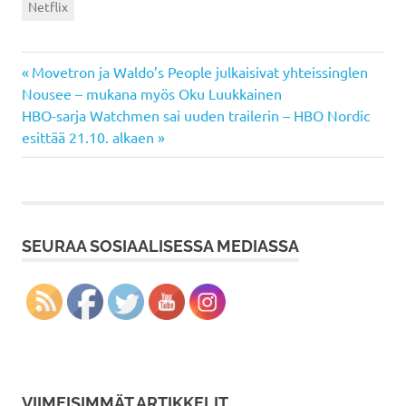
Netflix
Previous
Artikkelien
Movetron ja Waldo’s People julkaisivat yhteissinglen
Post:
Nousee – mukana myös Oku Luukkainen
selaus
Next
HBO-sarja Watchmen sai uuden trailerin – HBO Nordic
Post:
esittää 21.10. alkaen
SEURAA SOSIAALISESSA MEDIASSA
VIIMEISIMMÄT ARTIKKELIT