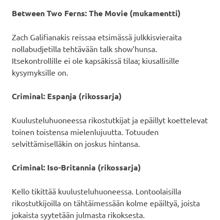
Between Two Ferns: The Movie (mukamentti)
Zach Galifianakis reissaa etsimässä julkkisvieraita
nollabudjetilla tehtävään talk show’hunsa.
Itsekontrollille ei ole kapsäkissä tilaa; kiusallisille
kysymyksille on.
Criminal: Espanja (rikossarja)
Kuulusteluhuoneessa rikostutkijat ja epäillyt koettelevat
toinen toistensa mielenlujuutta. Totuuden
selvittämiselläkin on joskus hintansa.
Criminal: Iso-Britannia (rikossarja)
Kello tikittää kuulusteluhuoneessa. Lontoolaisilla
rikostutkijoilla on tähtäimessään kolme epäiltyä, joista
jokaista syytetään julmasta rikoksesta.