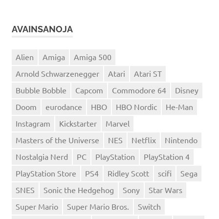
AVAINSANOJA
Alien
Amiga
Amiga 500
Arnold Schwarzenegger
Atari
Atari ST
Bubble Bobble
Capcom
Commodore 64
Disney
Doom
eurodance
HBO
HBO Nordic
He-Man
Instagram
Kickstarter
Marvel
Masters of the Universe
NES
Netflix
Nintendo
Nostalgia Nerd
PC
PlayStation
PlayStation 4
PlayStation Store
PS4
Ridley Scott
scifi
Sega
SNES
Sonic the Hedgehog
Sony
Star Wars
Super Mario
Super Mario Bros.
Switch