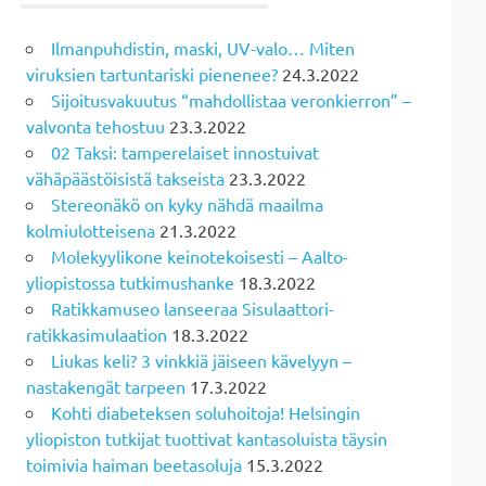
Ilmanpuhdistin, maski, UV-valo… Miten
viruksien tartuntariski pienenee?
24.3.2022
Sijoitusvakuutus “mahdollistaa veronkierron” –
valvonta tehostuu
23.3.2022
02 Taksi: tamperelaiset innostuivat
vähäpäästöisistä takseista
23.3.2022
Stereonäkö on kyky nähdä maailma
kolmiulotteisena
21.3.2022
Molekyylikone keinotekoisesti – Aalto-
yliopistossa tutkimushanke
18.3.2022
Ratikkamuseo lanseeraa Sisulaattori-
ratikkasimulaation
18.3.2022
Liukas keli? 3 vinkkiä jäiseen kävelyyn –
nastakengät tarpeen
17.3.2022
Kohti diabeteksen soluhoitoja! Helsingin
yliopiston tutkijat tuottivat kantasoluista täysin
toimivia haiman beetasoluja
15.3.2022