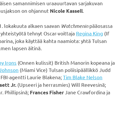
räisen samannimisen uraauurtavan sarjakuvan
avausjakson on ohjannut
.
Nicole Kassell
1. lokakuuta alkaen saavan
Watchmenin
pääosassa
 yhteistyötä tehnyt Oscar-voittaja
Regina King
(If
arina, joka käyttää kahta naamiota: yhtä Tulsan
lmen lapsen äitinä.
y Irons
(Onnen kulissit) British Manorin kopeana ja
Johnson
(Miami Vice) Tulsan poliisipäällikkö Judd
 FBI-agentti Laurie Blakena;
Tim Blake Nelson
(Upseeri ja herrasmies) Will Reevesinä;
sett Jr.
. Phillipsinä;
Jane Crawfordina ja
Frances Fisher