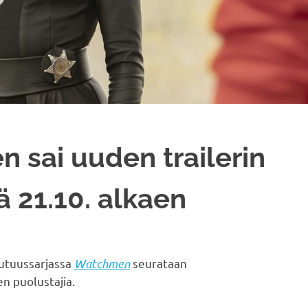
 sai uuden trailerin
ä 21.10. alkaen
uutuussarjassa
Watchmen
seurataan
n puolustajia.