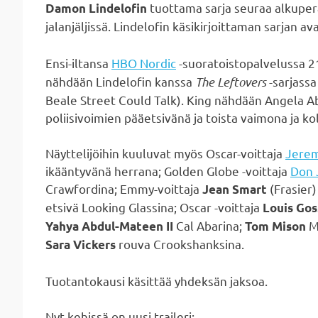
tuottama sarja seuraa alkupe
Damon Lindelofin
jalanjäljissä. Lindelofin käsikirjoittaman sarjan 
Ensi-iltansa
HBO Nordic
-suoratoistopalvelussa 2
nähdään Lindelofin kanssa
The Leftovers
-sarjassa
Beale Street Could Talk). King nähdään Angela Ab
poliisivoimien pääetsivänä ja toista vaimona ja ko
Näyttelijöihin kuuluvat myös Oscar-voittaja
Jerem
ikääntyvänä herrana; Golden Globe -voittaja
Don 
Crawfordina; Emmy-voittaja
(Frasier)
Jean Smart
etsivä Looking Glassina; Oscar -voittaja
Louis Gos
Cal Abarina;
Mr
Yahya Abdul-Mateen II
Tom Mison
rouva Crookshanksina.
Sara Vickers
Tuotantokausi käsittää yhdeksän jaksoa.
Nyt kehissä on uusi traileri: