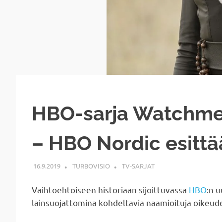
HBO-sarja Watchmen
– HBO Nordic esittä
16.9.2019
TURBOVISIO
TV-SARJAT
Vaihtoehtoiseen historiaan sijoittuvassa
HBO
:n 
lainsuojattomina kohdeltavia naamioituja oikeude