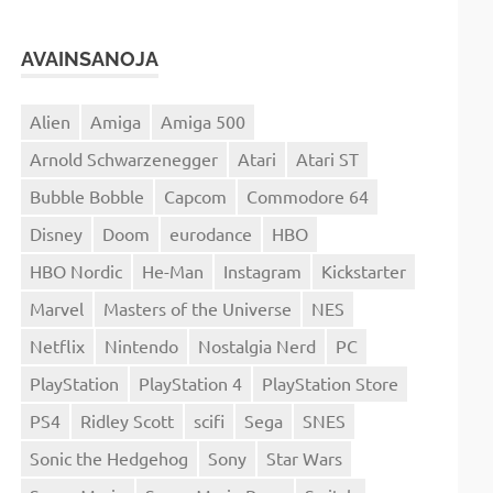
AVAINSANOJA
Alien
Amiga
Amiga 500
Arnold Schwarzenegger
Atari
Atari ST
Bubble Bobble
Capcom
Commodore 64
Disney
Doom
eurodance
HBO
HBO Nordic
He-Man
Instagram
Kickstarter
Marvel
Masters of the Universe
NES
Netflix
Nintendo
Nostalgia Nerd
PC
PlayStation
PlayStation 4
PlayStation Store
PS4
Ridley Scott
scifi
Sega
SNES
Sonic the Hedgehog
Sony
Star Wars