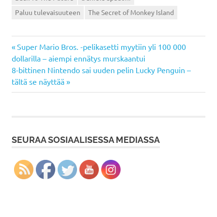
Paluu tulevaisuuteen
The Secret of Monkey Island
Previous
Artikkelien
Super Mario Bros. -pelikasetti myytiin yli 100 000
Post:
dollarilla – aiempi ennätys murskaantui
selaus
Next
8-bittinen Nintendo sai uuden pelin Lucky Penguin –
Post:
tältä se näyttää
SEURAA SOSIAALISESSA MEDIASSA