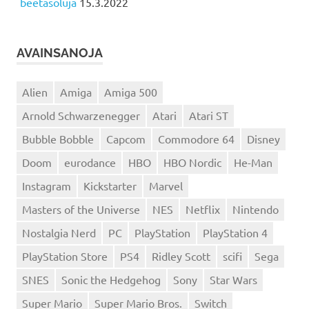
beetasoluja
15.3.2022
AVAINSANOJA
Alien
Amiga
Amiga 500
Arnold Schwarzenegger
Atari
Atari ST
Bubble Bobble
Capcom
Commodore 64
Disney
Doom
eurodance
HBO
HBO Nordic
He-Man
Instagram
Kickstarter
Marvel
Masters of the Universe
NES
Netflix
Nintendo
Nostalgia Nerd
PC
PlayStation
PlayStation 4
PlayStation Store
PS4
Ridley Scott
scifi
Sega
SNES
Sonic the Hedgehog
Sony
Star Wars
Super Mario
Super Mario Bros.
Switch