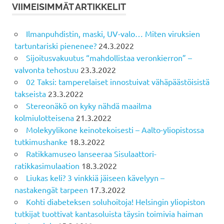
VIIMEISIMMÄT ARTIKKELIT
Ilmanpuhdistin, maski, UV-valo… Miten viruksien
tartuntariski pienenee?
24.3.2022
Sijoitusvakuutus “mahdollistaa veronkierron” –
valvonta tehostuu
23.3.2022
02 Taksi: tamperelaiset innostuivat vähäpäästöisistä
takseista
23.3.2022
Stereonäkö on kyky nähdä maailma
kolmiulotteisena
21.3.2022
Molekyylikone keinotekoisesti – Aalto-yliopistossa
tutkimushanke
18.3.2022
Ratikkamuseo lanseeraa Sisulaattori-
ratikkasimulaation
18.3.2022
Liukas keli? 3 vinkkiä jäiseen kävelyyn –
nastakengät tarpeen
17.3.2022
Kohti diabeteksen soluhoitoja! Helsingin yliopiston
tutkijat tuottivat kantasoluista täysin toimivia haiman