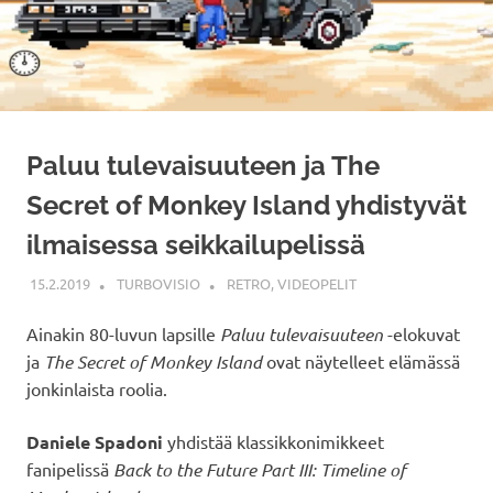
Paluu tulevaisuuteen ja The
Secret of Monkey Island yhdistyvät
ilmaisessa seikkailupelissä
15.2.2019
TURBOVISIO
RETRO
,
VIDEOPELIT
Ainakin 80-luvun lapsille
Paluu tulevaisuuteen
-elokuvat
ja
The Secret of Monkey Island
ovat näytelleet elämässä
jonkinlaista roolia.
Daniele Spadoni
yhdistää klassikkonimikkeet
fanipelissä
Back to the Future Part III: Timeline of