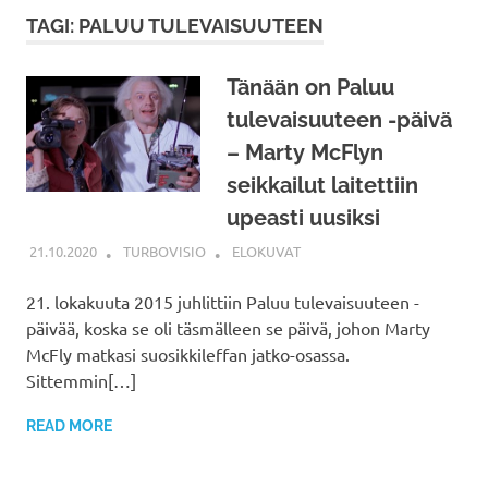
TAGI: PALUU TULEVAISUUTEEN
Tänään on Paluu
tulevaisuuteen -päivä
– Marty McFlyn
seikkailut laitettiin
upeasti uusiksi
21.10.2020
TURBOVISIO
ELOKUVAT
21. lokakuuta 2015 juhlittiin Paluu tulevaisuuteen -
päivää, koska se oli täsmälleen se päivä, johon Marty
McFly matkasi suosikkileffan jatko-osassa.
Sittemmin[…]
READ MORE