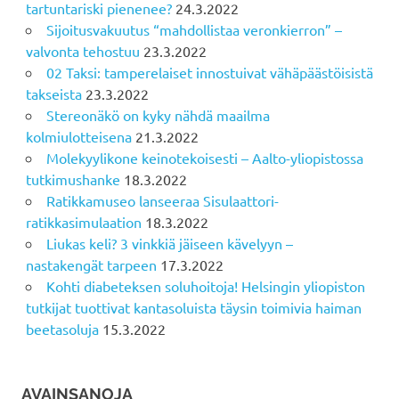
tartuntariski pienenee?
24.3.2022
Sijoitusvakuutus “mahdollistaa veronkierron” –
valvonta tehostuu
23.3.2022
02 Taksi: tamperelaiset innostuivat vähäpäästöisistä
takseista
23.3.2022
Stereonäkö on kyky nähdä maailma
kolmiulotteisena
21.3.2022
Molekyylikone keinotekoisesti – Aalto-yliopistossa
tutkimushanke
18.3.2022
Ratikkamuseo lanseeraa Sisulaattori-
ratikkasimulaation
18.3.2022
Liukas keli? 3 vinkkiä jäiseen kävelyyn –
nastakengät tarpeen
17.3.2022
Kohti diabeteksen soluhoitoja! Helsingin yliopiston
tutkijat tuottivat kantasoluista täysin toimivia haiman
beetasoluja
15.3.2022
AVAINSANOJA