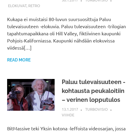
ELOKUVAT
,
RETRO
Kukapa ei muistaisi 80-luvun suursuosittuja Paluu
tulevaisuuteen -elokuvia. Paluu tulevaisuuteen -trilogian
tapahtumapaikkana oli Hill Valley, fiktiivinen kaupunki
Pohjois-Kaliforniassa. Kaupunki nähdään elokuvissa
viidessä[…]
READ MORE
Paluu tulevaisuuteen -
kohtausta peukaloitiin
– verinen lopputulos
13.1.2017
TURBOVISIO
VIIHDE
BitMassive teki Yksin kotona -leffoista videosarjan, jossa