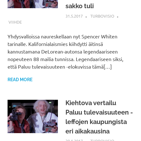
sakko tuli
31.5.2017
TURBOVISIO
VIIHDE
Yhdysvalloissa naureskellaan nyt Spencer Whiten
tarinalle. Kalifornialaismies kiihdytti äitinsä
kannustamana DeLorean-autonsa legendaariseen
nopeuteen 88 mailia tunnissa. Legendaariseen siksi,
että Paluu tulevaisuuteen -elokuvissa tämä[…]
READ MORE
Kiehtova vertailu
Paluu tulevaisuuteen -
leffojen kaupungista
eri aikakausina
30.1.2017
TURBOVISIO