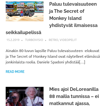
Paluu tulevaisuuteen
ja The Secret of
Monkey Island
yhdistyvät ilmaisessa
seikkailupelissä
15.2.2019
TURBOVISIO
RETRO
,
VIDEOPELIT
Ainakin 80-luvun lapsille Paluu tulevaisuuteen -elokuvat
ja The Secret of Monkey Island ovat näytelleet elämässä
jonkinlaista roolia. Daniele Spadoni yhdistää[…]
READ MORE
Mies ajoi DeLoreanilla
88 mailia tunnissa – ei
matkannut ajassa,