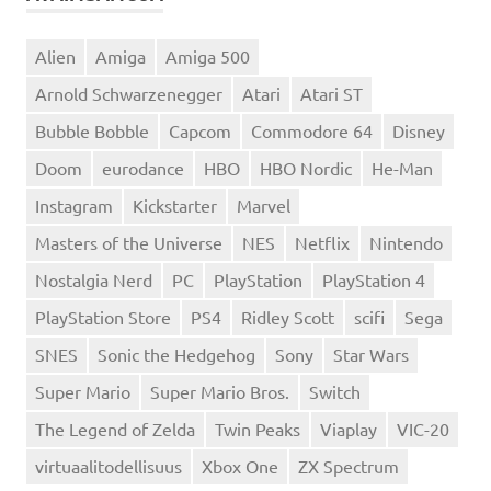
Alien
Amiga
Amiga 500
Arnold Schwarzenegger
Atari
Atari ST
Bubble Bobble
Capcom
Commodore 64
Disney
Doom
eurodance
HBO
HBO Nordic
He-Man
Instagram
Kickstarter
Marvel
Masters of the Universe
NES
Netflix
Nintendo
Nostalgia Nerd
PC
PlayStation
PlayStation 4
PlayStation Store
PS4
Ridley Scott
scifi
Sega
SNES
Sonic the Hedgehog
Sony
Star Wars
Super Mario
Super Mario Bros.
Switch
The Legend of Zelda
Twin Peaks
Viaplay
VIC-20
virtuaalitodellisuus
Xbox One
ZX Spectrum