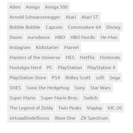
Alien
Amiga
Amiga 500
Arnold Schwarzenegger
Atari
Atari ST
Bubble Bobble
Capcom
Commodore 64
Disney
Doom
eurodance
HBO
HBO Nordic
He-Man
Instagram
Kickstarter
Marvel
Masters of the Universe
NES
Netflix
Nintendo
Nostalgia Nerd
PC
PlayStation
PlayStation 4
PlayStation Store
PS4
Ridley Scott
scifi
Sega
SNES
Sonic the Hedgehog
Sony
Star Wars
Super Mario
Super Mario Bros.
Switch
The Legend of Zelda
Twin Peaks
Viaplay
VIC-20
virtuaalitodellisuus
Xbox One
ZX Spectrum