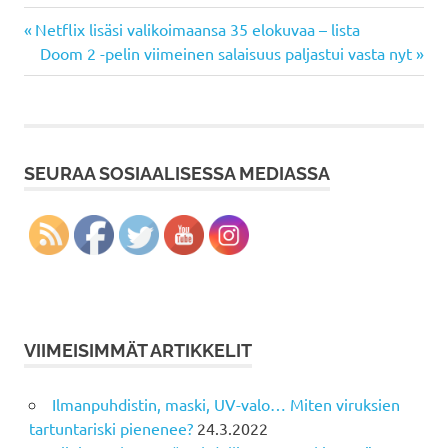
Previous
Artikkelien
Netflix lisäsi valikoimaansa 35 elokuvaa – lista
Post:
Next
Doom 2 -pelin viimeinen salaisuus paljastui vasta nyt
selaus
Post:
SEURAA SOSIAALISESSA MEDIASSA
VIIMEISIMMÄT ARTIKKELIT
Ilmanpuhdistin, maski, UV-valo… Miten viruksien
tartuntariski pienenee?
24.3.2022