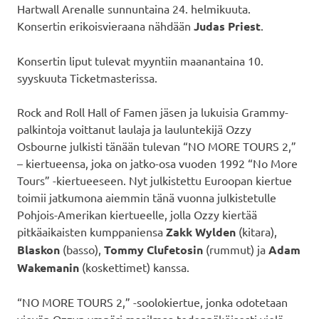
Hartwall Arenalle sunnuntaina 24. helmikuuta.
Konsertin erikoisvieraana nähdään
Judas Priest
.
Konsertin liput tulevat myyntiin maanantaina 10.
syyskuuta Ticketmasterissa.
Rock and Roll Hall of Famen jäsen ja lukuisia Grammy-
palkintoja voittanut laulaja ja lauluntekijä Ozzy
Osbourne julkisti tänään tulevan “NO MORE TOURS 2,”
– kiertueensa, joka on jatko-osa vuoden 1992 “No More
Tours” -kiertueeseen. Nyt julkistettu Euroopan kiertue
toimii jatkumona aiemmin tänä vuonna julkistetulle
Pohjois-Amerikan kiertueelle, jolla Ozzy kiertää
pitkäaikaisten kumppaniensa
Zakk Wylden
(kitara),
Blaskon
(basso),
Tommy Clufetosin
(rummut) ja
Adam
Wakemanin
(koskettimet) kanssa.
“NO MORE TOURS 2,” -soolokiertue, jonka odotetaan
vievän Ozzyn ympäri maailmaa todennäköisesti vielä