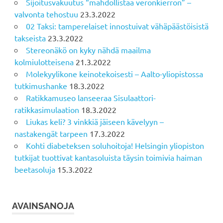
Sijoitusvakuutus “mahdollistaa veronkierron” –
valvonta tehostuu
23.3.2022
02 Taksi: tamperelaiset innostuivat vähäpäästöisistä
takseista
23.3.2022
Stereonäkö on kyky nähdä maailma
kolmiulotteisena
21.3.2022
Molekyylikone keinotekoisesti – Aalto-yliopistossa
tutkimushanke
18.3.2022
Ratikkamuseo lanseeraa Sisulaattori-
ratikkasimulaation
18.3.2022
Liukas keli? 3 vinkkiä jäiseen kävelyyn –
nastakengät tarpeen
17.3.2022
Kohti diabeteksen soluhoitoja! Helsingin yliopiston
tutkijat tuottivat kantasoluista täysin toimivia haiman
beetasoluja
15.3.2022
AVAINSANOJA