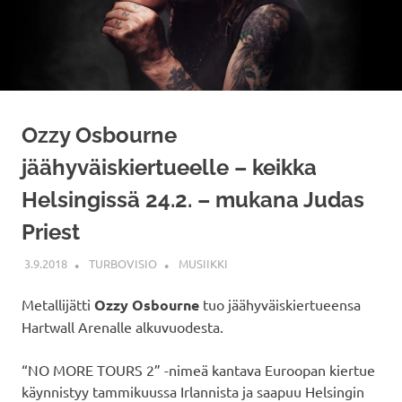
Ozzy Osbourne
jäähyväiskiertueelle – keikka
Helsingissä 24.2. – mukana Judas
Priest
3.9.2018
TURBOVISIO
MUSIIKKI
Metallijätti
Ozzy Osbourne
tuo jäähyväiskiertueensa
Hartwall Arenalle alkuvuodesta.
“NO MORE TOURS 2” -nimeä kantava Euroopan kiertue
käynnistyy tammikuussa Irlannista ja saapuu Helsingin