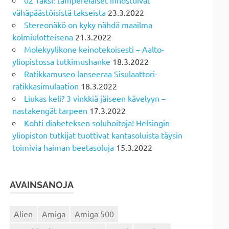
vähäpäästöisistä takseista
23.3.2022
Stereonäkö on kyky nähdä maailma
kolmiulotteisena
21.3.2022
Molekyylikone keinotekoisesti – Aalto-
yliopistossa tutkimushanke
18.3.2022
Ratikkamuseo lanseeraa Sisulaattori-
ratikkasimulaation
18.3.2022
Liukas keli? 3 vinkkiä jäiseen kävelyyn –
nastakengät tarpeen
17.3.2022
Kohti diabeteksen soluhoitoja! Helsingin
yliopiston tutkijat tuottivat kantasoluista täysin
toimivia haiman beetasoluja
15.3.2022
AVAINSANOJA
Alien
Amiga
Amiga 500