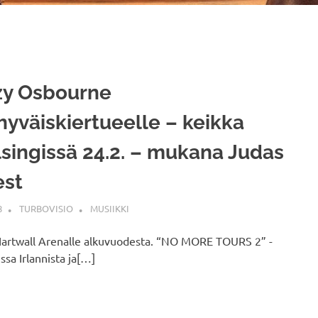
zy Osbourne
hyväiskiertueelle – keikka
singissä 24.2. – mukana Judas
est
8
TURBOVISIO
MUSIIKKI
 Hartwall Arenalle alkuvuodesta. “NO MORE TOURS 2” -
sa Irlannista ja[…]