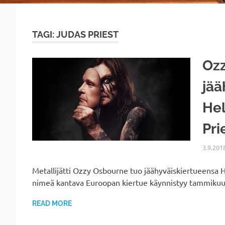
TAGI: JUDAS PRIEST
Oz
jää
Hel
Pri
3.9.201
Metallijätti Ozzy Osbourne tuo jäähyväiskiertueensa
nimeä kantava Euroopan kiertue käynnistyy tammikuus
READ MORE