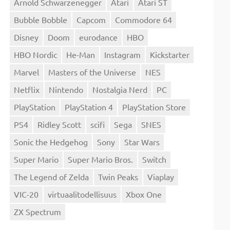
Arnold Schwarzenegger
Atari
Atari ST
Bubble Bobble
Capcom
Commodore 64
Disney
Doom
eurodance
HBO
HBO Nordic
He-Man
Instagram
Kickstarter
Marvel
Masters of the Universe
NES
Netflix
Nintendo
Nostalgia Nerd
PC
PlayStation
PlayStation 4
PlayStation Store
PS4
Ridley Scott
scifi
Sega
SNES
Sonic the Hedgehog
Sony
Star Wars
Super Mario
Super Mario Bros.
Switch
The Legend of Zelda
Twin Peaks
Viaplay
VIC-20
virtuaalitodellisuus
Xbox One
ZX Spectrum