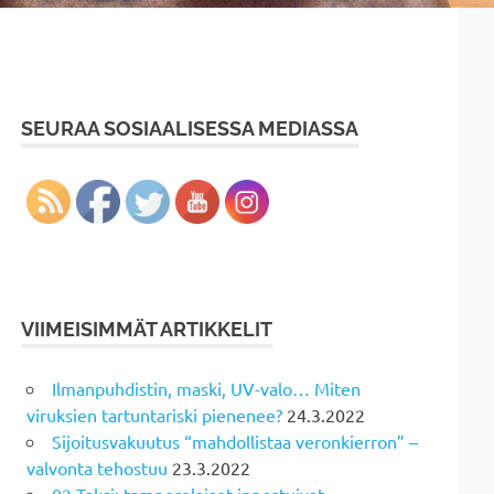
SEURAA SOSIAALISESSA MEDIASSA
VIIMEISIMMÄT ARTIKKELIT
Ilmanpuhdistin, maski, UV-valo… Miten
viruksien tartuntariski pienenee?
24.3.2022
Sijoitusvakuutus “mahdollistaa veronkierron” –
valvonta tehostuu
23.3.2022
02 Taksi: tamperelaiset innostuivat