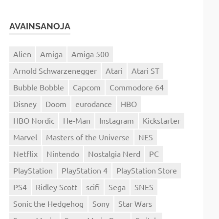
AVAINSANOJA
Alien
Amiga
Amiga 500
Arnold Schwarzenegger
Atari
Atari ST
Bubble Bobble
Capcom
Commodore 64
Disney
Doom
eurodance
HBO
HBO Nordic
He-Man
Instagram
Kickstarter
Marvel
Masters of the Universe
NES
Netflix
Nintendo
Nostalgia Nerd
PC
PlayStation
PlayStation 4
PlayStation Store
PS4
Ridley Scott
scifi
Sega
SNES
Sonic the Hedgehog
Sony
Star Wars