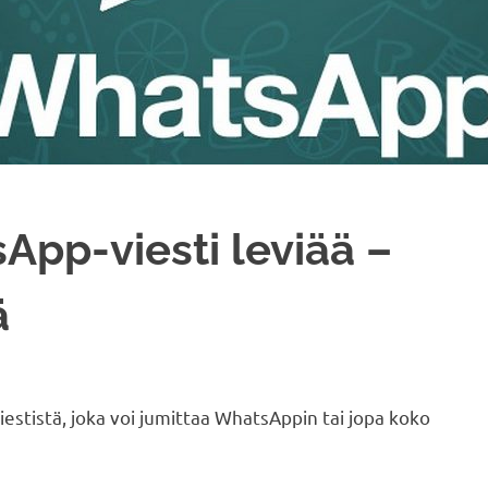
App-viesti leviää –
ä
viestistä, joka voi jumittaa WhatsAppin tai jopa koko