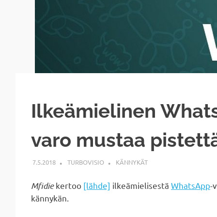
Ilkeämielinen Whats
varo mustaa pistett
7.5.2018
TURBOVISIO
KÄNNYKÄT
Mfidie
kertoo
[lähde]
ilkeämielisestä
WhatsApp
-
kännykän.