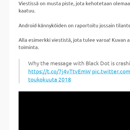
Viestissä on musta piste, jota kehotetaan olemaa
kaatuu.
Android-kännyköiden on raportoitu jossain tilant
Alla esimerkki viestistä, jota tulee varoa! Kuvan 
toiminta.
Why the message with Black Dot is cras
https://t.co/7j4vTtvEmW
pic.twitter.c
toukokuuta 2018