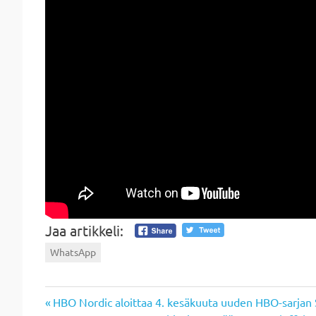
Jaa artikkeli:
WhatsApp
Previous
Artikkelien
HBO Nordic aloittaa 4. kesäkuuta uuden HBO-sarjan S