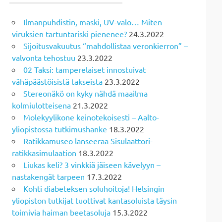
Ilmanpuhdistin, maski, UV-valo… Miten
viruksien tartuntariski pienenee?
24.3.2022
Sijoitusvakuutus “mahdollistaa veronkierron” –
valvonta tehostuu
23.3.2022
02 Taksi: tamperelaiset innostuivat
vähäpäästöisistä takseista
23.3.2022
Stereonäkö on kyky nähdä maailma
kolmiulotteisena
21.3.2022
Molekyylikone keinotekoisesti – Aalto-
yliopistossa tutkimushanke
18.3.2022
Ratikkamuseo lanseeraa Sisulaattori-
ratikkasimulaation
18.3.2022
Liukas keli? 3 vinkkiä jäiseen kävelyyn –
nastakengät tarpeen
17.3.2022
Kohti diabeteksen soluhoitoja! Helsingin
yliopiston tutkijat tuottivat kantasoluista täysin
toimivia haiman beetasoluja
15.3.2022