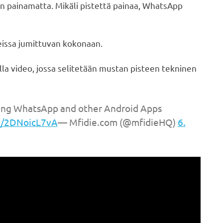
n painamatta. Mikäli pistettä painaa, WhatsApp
eissa jumittuvan kokonaan.
alla video, jossa selitetään mustan pisteen tekninen
hing WhatsApp and other Android Apps
om/2DNoicL7vA
— Mfidie.com (@mfidieHQ)
6.