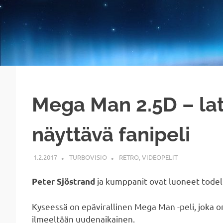
Mega Man 2.5D – lat
näyttävä fanipeli
1.2.2017
TURBOVISIO
RETRO
,
VIDEOPELIT
ja kumppanit ovat luoneet todel
Peter Sjöstrand
Kyseessä on epävirallinen Mega Man -peli, joka o
ilmeeltään uudenaikainen.