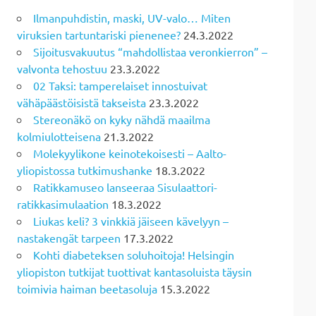
Ilmanpuhdistin, maski, UV-valo… Miten
viruksien tartuntariski pienenee?
24.3.2022
Sijoitusvakuutus “mahdollistaa veronkierron” –
valvonta tehostuu
23.3.2022
02 Taksi: tamperelaiset innostuivat
vähäpäästöisistä takseista
23.3.2022
Stereonäkö on kyky nähdä maailma
kolmiulotteisena
21.3.2022
Molekyylikone keinotekoisesti – Aalto-
yliopistossa tutkimushanke
18.3.2022
Ratikkamuseo lanseeraa Sisulaattori-
ratikkasimulaation
18.3.2022
Liukas keli? 3 vinkkiä jäiseen kävelyyn –
nastakengät tarpeen
17.3.2022
Kohti diabeteksen soluhoitoja! Helsingin
yliopiston tutkijat tuottivat kantasoluista täysin
toimivia haiman beetasoluja
15.3.2022