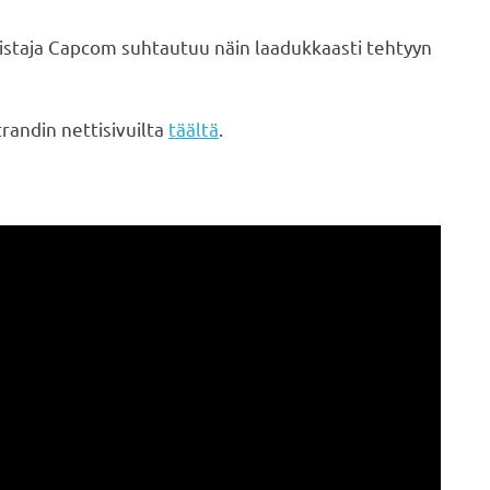
istaja Capcom suhtautuu näin laadukkaasti tehtyyn
trandin nettisivuilta
täältä
.