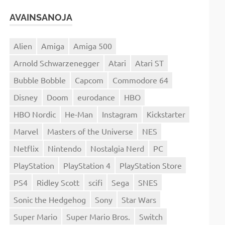
AVAINSANOJA
Alien
Amiga
Amiga 500
Arnold Schwarzenegger
Atari
Atari ST
Bubble Bobble
Capcom
Commodore 64
Disney
Doom
eurodance
HBO
HBO Nordic
He-Man
Instagram
Kickstarter
Marvel
Masters of the Universe
NES
Netflix
Nintendo
Nostalgia Nerd
PC
PlayStation
PlayStation 4
PlayStation Store
PS4
Ridley Scott
scifi
Sega
SNES
Sonic the Hedgehog
Sony
Star Wars
Super Mario
Super Mario Bros.
Switch