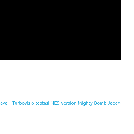
ava – Turbovisio testasi NES-version Mighty Bomb Jack