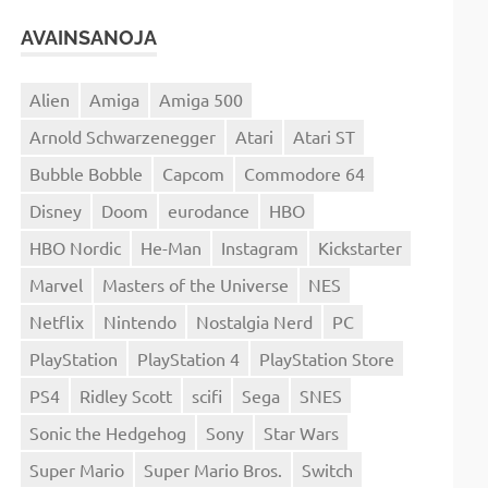
AVAINSANOJA
Alien
Amiga
Amiga 500
Arnold Schwarzenegger
Atari
Atari ST
Bubble Bobble
Capcom
Commodore 64
Disney
Doom
eurodance
HBO
HBO Nordic
He-Man
Instagram
Kickstarter
Marvel
Masters of the Universe
NES
Netflix
Nintendo
Nostalgia Nerd
PC
PlayStation
PlayStation 4
PlayStation Store
PS4
Ridley Scott
scifi
Sega
SNES
Sonic the Hedgehog
Sony
Star Wars
Super Mario
Super Mario Bros.
Switch