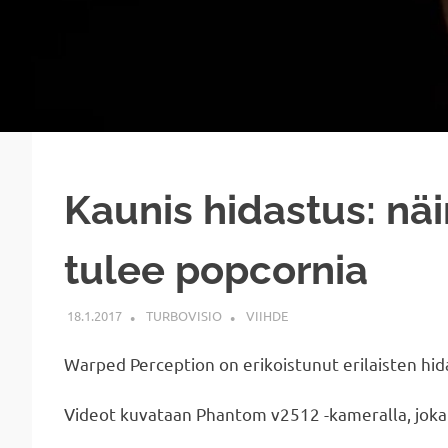
Kaunis hidastus: näi
tulee popcornia
18.1.2017
TURBOVISIO
VIIHDE
Warped Perception on erikoistunut erilaisten hi
Videot kuvataan Phantom v2512 -kameralla, joka