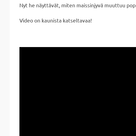
Nyt he näyttävät, miten maissinjyvä muuttuu popc
Video on kaunista katseltavaa!