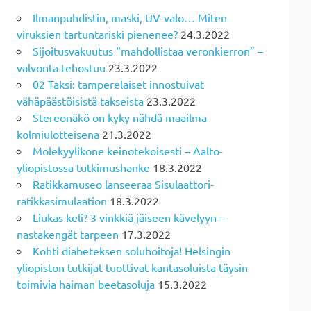
Ilmanpuhdistin, maski, UV-valo… Miten
viruksien tartuntariski pienenee?
24.3.2022
Sijoitusvakuutus “mahdollistaa veronkierron” –
valvonta tehostuu
23.3.2022
02 Taksi: tamperelaiset innostuivat
vähäpäästöisistä takseista
23.3.2022
Stereonäkö on kyky nähdä maailma
kolmiulotteisena
21.3.2022
Molekyylikone keinotekoisesti – Aalto-
yliopistossa tutkimushanke
18.3.2022
Ratikkamuseo lanseeraa Sisulaattori-
ratikkasimulaation
18.3.2022
Liukas keli? 3 vinkkiä jäiseen kävelyyn –
nastakengät tarpeen
17.3.2022
Kohti diabeteksen soluhoitoja! Helsingin
yliopiston tutkijat tuottivat kantasoluista täysin
toimivia haiman beetasoluja
15.3.2022