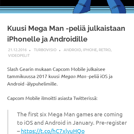
Kuusi Mega Man -peliä julkaistaan
iPhonelle ja Androidille
21.12.2016
TURBOVISIO
ANDROID
,
IPHONE
,
RETRO
,
VIDEOPELIT
Slash Gearin mukaan Capcom Mobile julkaisee
tammikuussa 2017 kuusi
Megan Man
-peliä iOS ja
Android -älypuhelimille.
Capcom Mobile ilmoitti asiasta Twitterissä:
The first six Mega Man games are coming
to iOS and Android in January. Pre-register
–
https://t.co/hC7xlyuHQo