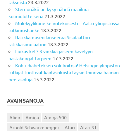
takseista
23.3.2022
Stereonäkö on kyky nähdä maailma
kolmiulotteisena
21.3.2022
Molekyylikone keinotekoisesti – Aalto-yliopistossa
tutkimushanke
18.3.2022
Ratikkamuseo lanseeraa Sisulaattori-
ratikkasimulaation
18.3.2022
Liukas keli? 3 vinkkiä jäiseen kävelyyn –
nastakengät tarpeen
17.3.2022
Kohti diabeteksen soluhoitoja! Helsingin yliopiston
tutkijat tuottivat kantasoluista täysin toimivia haiman
beetasoluja
15.3.2022
AVAINSANOJA
Alien
Amiga
Amiga 500
Arnold Schwarzenegger
Atari
Atari ST