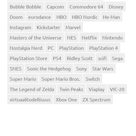
Bubble Bobble
Capcom
Commodore 64
Disney
Doom
eurodance
HBO
HBO Nordic
He-Man
Instagram
Kickstarter
Marvel
Masters of the Universe
NES
Netflix
Nintendo
Nostalgia Nerd
PC
PlayStation
PlayStation 4
PlayStation Store
PS4
Ridley Scott
scifi
Sega
SNES
Sonic the Hedgehog
Sony
Star Wars
Super Mario
Super Mario Bros.
Switch
The Legend of Zelda
Twin Peaks
Viaplay
VIC-20
virtuaalitodellisuus
Xbox One
ZX Spectrum