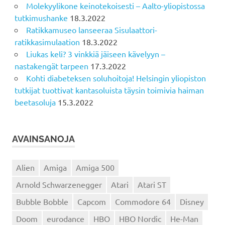
Molekyylikone keinotekoisesti – Aalto-yliopistossa
tutkimushanke
18.3.2022
Ratikkamuseo lanseeraa Sisulaattori-
ratikkasimulaation
18.3.2022
Liukas keli? 3 vinkkiä jäiseen kävelyyn –
nastakengät tarpeen
17.3.2022
Kohti diabeteksen soluhoitoja! Helsingin yliopiston
tutkijat tuottivat kantasoluista täysin toimivia haiman
beetasoluja
15.3.2022
AVAINSANOJA
Alien
Amiga
Amiga 500
Arnold Schwarzenegger
Atari
Atari ST
Bubble Bobble
Capcom
Commodore 64
Disney
Doom
eurodance
HBO
HBO Nordic
He-Man