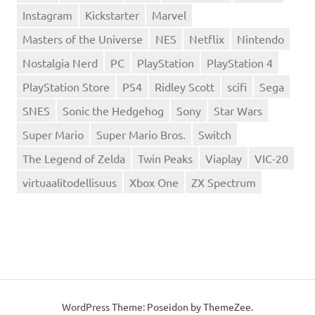
Instagram
Kickstarter
Marvel
Masters of the Universe
NES
Netflix
Nintendo
Nostalgia Nerd
PC
PlayStation
PlayStation 4
PlayStation Store
PS4
Ridley Scott
scifi
Sega
SNES
Sonic the Hedgehog
Sony
Star Wars
Super Mario
Super Mario Bros.
Switch
The Legend of Zelda
Twin Peaks
Viaplay
VIC-20
virtuaalitodellisuus
Xbox One
ZX Spectrum
WordPress Theme: Poseidon by
ThemeZee
.