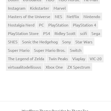
Instagram
Kickstarter
Marvel
Masters of the Universe
NES
Netflix
Nintendo
Nostalgia Nerd
PC
PlayStation
PlayStation 4
PlayStation Store
PS4
Ridley Scott
scifi
Sega
SNES
Sonic the Hedgehog
Sony
Star Wars
Super Mario
Super Mario Bros.
Switch
The Legend of Zelda
Twin Peaks
Viaplay
VIC-20
virtuaalitodellisuus
Xbox One
ZX Spectrum
WordPress Theme: Poseidon by
ThemeZee
.