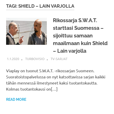
TAGI: SHIELD – LAIN VARJOLLA
Rikossarja S.W.A.T.
starttasi Suomessa –
sijoittuu samaan
maailmaan kuin Shield
– Lain varjolla
1.1.2020
TURBOVISIO
TV-SARJAT
Viaplay on tuonut S.W.A.T. -rikossarjan Suomeen.
Suoratoistopalvelussa on nyt katsottavissa sarjan kaikki
tähän mennessä ilmestyneet kaksi tuotantokautta.
Kolmas tuotantokausi on[…]
READ MORE