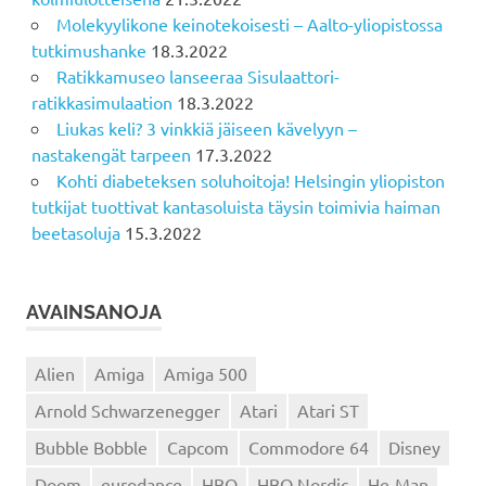
Molekyylikone keinotekoisesti – Aalto-yliopistossa
tutkimushanke
18.3.2022
Ratikkamuseo lanseeraa Sisulaattori-
ratikkasimulaation
18.3.2022
Liukas keli? 3 vinkkiä jäiseen kävelyyn –
nastakengät tarpeen
17.3.2022
Kohti diabeteksen soluhoitoja! Helsingin yliopiston
tutkijat tuottivat kantasoluista täysin toimivia haiman
beetasoluja
15.3.2022
AVAINSANOJA
Alien
Amiga
Amiga 500
Arnold Schwarzenegger
Atari
Atari ST
Bubble Bobble
Capcom
Commodore 64
Disney
Doom
eurodance
HBO
HBO Nordic
He-Man