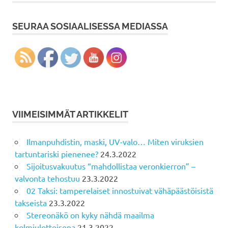
SEURAA SOSIAALISESSA MEDIASSA
VIIMEISIMMÄT ARTIKKELIT
Ilmanpuhdistin, maski, UV-valo… Miten viruksien
tartuntariski pienenee?
24.3.2022
Sijoitusvakuutus “mahdollistaa veronkierron” –
valvonta tehostuu
23.3.2022
02 Taksi: tamperelaiset innostuivat vähäpäästöisistä
takseista
23.3.2022
Stereonäkö on kyky nähdä maailma
kolmiulotteisena
21.3.2022