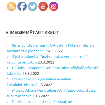
VIIMEISIMMÄT ARTIKKELIT
Ilmanpuhdistin, maski, UV-valo… Miten viruksien
tartuntariski pienenee?
24.3.2022
Sijoitusvakuutus “mahdollistaa veronkierron” –
valvonta tehostuu
23.3.2022
02 Taksi: tamperelaiset innostuivat vähäpäästöisistä
takseista
23.3.2022
Stereonäkö on kyky nähdä maailma
kolmiulotteisena
21.3.2022
Molekyylikone keinotekoisesti – Aalto-yliopistossa
tutkimushanke
18.3.2022
Ratikkamuseo lanseeraa Sisulaattori-