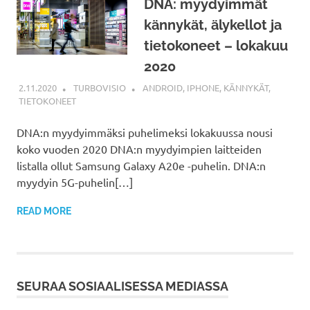
DNA: myydyimmät
kännykät, älykellot ja
tietokoneet – lokakuu
2020
2.11.2020
TURBOVISIO
ANDROID
,
IPHONE
,
KÄNNYKÄT
,
TIETOKONEET
DNA:n myydyimmäksi puhelimeksi lokakuussa nousi
koko vuoden 2020 DNA:n myydyimpien laitteiden
listalla ollut Samsung Galaxy A20e -puhelin. DNA:n
myydyin 5G-puhelin[…]
READ MORE
SEURAA SOSIAALISESSA MEDIASSA