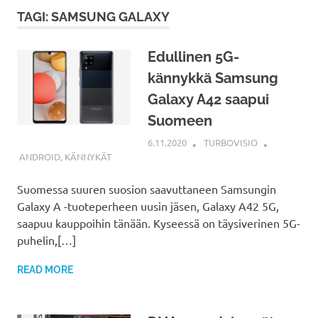
TAGI: SAMSUNG GALAXY
Edullinen 5G-
kännykkä Samsung
Galaxy A42 saapui
Suomeen
6.11.2020
TURBOVISIO
ANDROID
,
KÄNNYKÄT
Suomessa suuren suosion saavuttaneen Samsungin
Galaxy A -tuoteperheen uusin jäsen, Galaxy A42 5G,
saapuu kauppoihin tänään. Kyseessä on täysiverinen 5G-
puhelin,[…]
READ MORE