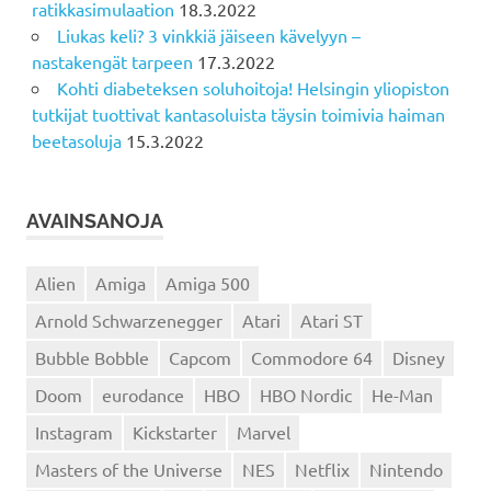
ratikkasimulaation
18.3.2022
Liukas keli? 3 vinkkiä jäiseen kävelyyn –
nastakengät tarpeen
17.3.2022
Kohti diabeteksen soluhoitoja! Helsingin yliopiston
tutkijat tuottivat kantasoluista täysin toimivia haiman
beetasoluja
15.3.2022
AVAINSANOJA
Alien
Amiga
Amiga 500
Arnold Schwarzenegger
Atari
Atari ST
Bubble Bobble
Capcom
Commodore 64
Disney
Doom
eurodance
HBO
HBO Nordic
He-Man
Instagram
Kickstarter
Marvel
Masters of the Universe
NES
Netflix
Nintendo