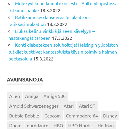
Molekyylikone keinotekoisesti – Aalto-yliopistossa
tutkimushanke
18.3.2022
Ratikkamuseo lanseeraa Sisulaattori-
ratikkasimulaation
18.3.2022
Liukas keli? 3 vinkkiä jäiseen kävelyyn –
nastakengät tarpeen
17.3.2022
Kohti diabeteksen soluhoitoja! Helsingin yliopiston
tutkijat tuottivat kantasoluista täysin toimivia haiman
beetasoluja
15.3.2022
AVAINSANOJA
Alien
Amiga
Amiga 500
Arnold Schwarzenegger
Atari
Atari ST
Bubble Bobble
Capcom
Commodore 64
Disney
Doom
eurodance
HBO
HBO Nordic
He-Man