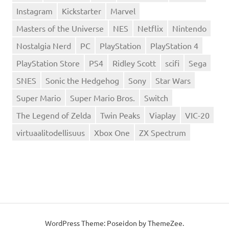
Instagram
Kickstarter
Marvel
Masters of the Universe
NES
Netflix
Nintendo
Nostalgia Nerd
PC
PlayStation
PlayStation 4
PlayStation Store
PS4
Ridley Scott
scifi
Sega
SNES
Sonic the Hedgehog
Sony
Star Wars
Super Mario
Super Mario Bros.
Switch
The Legend of Zelda
Twin Peaks
Viaplay
VIC-20
virtuaalitodellisuus
Xbox One
ZX Spectrum
WordPress Theme: Poseidon by
ThemeZee
.