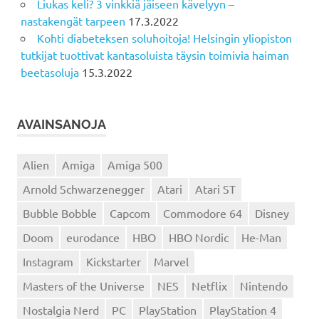
Liukas keli? 3 vinkkiä jäiseen kävelyyn –
nastakengät tarpeen
17.3.2022
Kohti diabeteksen soluhoitoja! Helsingin yliopiston
tutkijat tuottivat kantasoluista täysin toimivia haiman
beetasoluja
15.3.2022
AVAINSANOJA
Alien
Amiga
Amiga 500
Arnold Schwarzenegger
Atari
Atari ST
Bubble Bobble
Capcom
Commodore 64
Disney
Doom
eurodance
HBO
HBO Nordic
He-Man
Instagram
Kickstarter
Marvel
Masters of the Universe
NES
Netflix
Nintendo
Nostalgia Nerd
PC
PlayStation
PlayStation 4