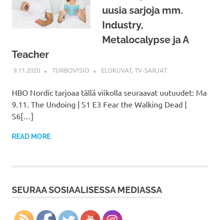
uusia sarjoja mm.
Industry,
Metalocalypse ja A
Teacher
9.11.2020
TURBOVISIO
ELOKUVAT
,
TV-SARJAT
HBO Nordic tarjoaa tällä viikolla seuraavat uutuudet: Ma
9.11. The Undoing | S1 E3 Fear the Walking Dead |
S6[…]
READ MORE
SEURAA SOSIAALISESSA MEDIASSA