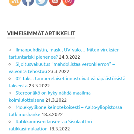
VIIMEISIMMÄT ARTIKKELIT
Ilmanpuhdistin, maski, UV-valo… Miten viruksien
tartuntariski pienenee?
24.3.2022
Sijoitusvakuutus “mahdollistaa veronkierron” –
valvonta tehostuu
23.3.2022
02 Taksi: tamperelaiset innostuivat vähäpäästöisistä
takseista
23.3.2022
Stereonäkö on kyky nähdä maailma
kolmiulotteisena
21.3.2022
Molekyylikone keinotekoisesti – Aalto-yliopistossa
tutkimushanke
18.3.2022
Ratikkamuseo lanseeraa Sisulaattori-
ratikkasimulaation
18.3.2022