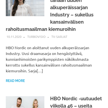
tänään uuden
alkuperäissarjan
Industry – sukellus
kansainvälisen
rahoitusmaailman kiemuroihin
10.11.2020
TURBOVISIO
TV-SARJAT
HBO Nordic on aloittanut uuden alkuperäissarjan
Industry. Uusi draamasarja on hengästyttävä,
kunnianhimoisten parikymppisten näkökulmasta
kerrottu sukellus kansainvälisen rahoitusmaailman
kiemuroihin. Sarja[…]
READ MORE
HBO Nordic -uutuudet
viikolla 46 – useita