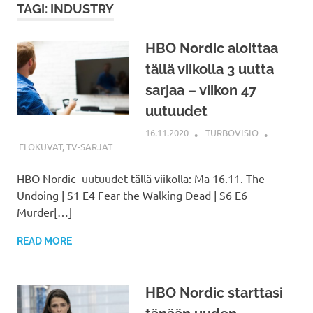
TAGI: INDUSTRY
HBO Nordic aloittaa
tällä viikolla 3 uutta
sarjaa – viikon 47
uutuudet
16.11.2020
TURBOVISIO
ELOKUVAT
,
TV-SARJAT
HBO Nordic -uutuudet tällä viikolla: Ma 16.11. The
Undoing | S1 E4 Fear the Walking Dead | S6 E6
Murder[…]
READ MORE
HBO Nordic starttasi