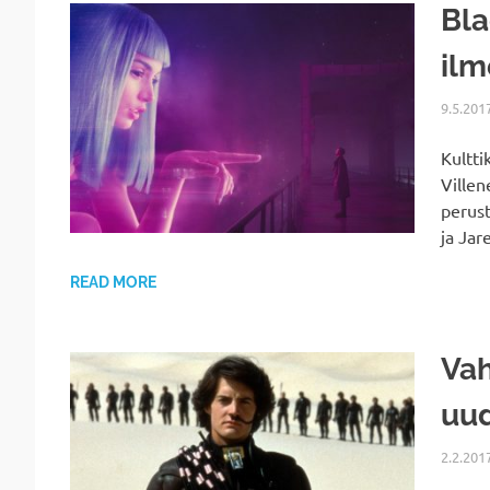
Bla
ilm
9.5.201
Kultti
Villen
perust
ja Jar
READ MORE
Vah
uu
2.2.201