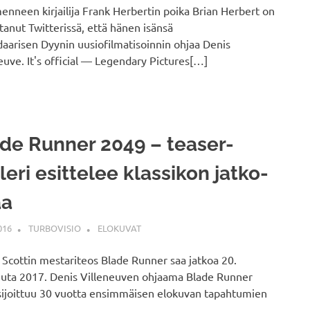
nneen kirjailija Frank Herbertin poika Brian Herbert on
tanut Twitterissä, että hänen isänsä
aarisen Dyynin uusiofilmatisoinnin ohjaa Denis
euve. It's official — Legendary Pictures[…]
de Runner 2049 – teaser-
ileri esittelee klassikon jatko-
aa
016
TURBOVISIO
ELOKUVAT
 Scottin mestariteos Blade Runner saa jatkoa 20.
uuta 2017. Denis Villeneuven ohjaama Blade Runner
sijoittuu 30 vuotta ensimmäisen elokuvan tapahtumien