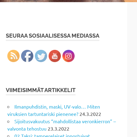
SEURAA SOSIAALISESSA MEDIASSA
VIIMEISIMMÄT ARTIKKELIT
Ilmanpuhdistin, maski, UV-valo… Miten
viruksien tartuntariski pienenee?
24.3.2022
Sijoitusvakuutus “mahdollistaa veronkierron” –
valvonta tehostuu
23.3.2022
02 Taksi: tamperelaiset innostuivat