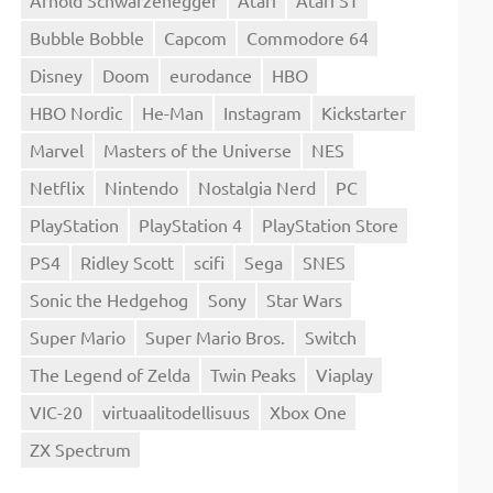
Bubble Bobble
Capcom
Commodore 64
Disney
Doom
eurodance
HBO
HBO Nordic
He-Man
Instagram
Kickstarter
Marvel
Masters of the Universe
NES
Netflix
Nintendo
Nostalgia Nerd
PC
PlayStation
PlayStation 4
PlayStation Store
PS4
Ridley Scott
scifi
Sega
SNES
Sonic the Hedgehog
Sony
Star Wars
Super Mario
Super Mario Bros.
Switch
The Legend of Zelda
Twin Peaks
Viaplay
VIC-20
virtuaalitodellisuus
Xbox One
ZX Spectrum