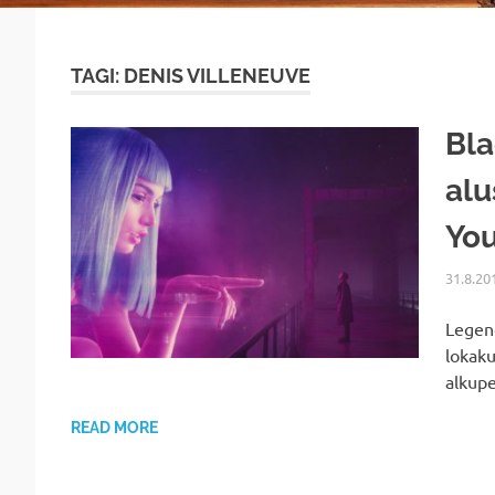
TAGI: DENIS VILLENEUVE
Bla
alu
Yo
31.8.20
Legend
lokaku
alkupe
READ MORE