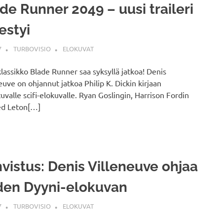
de Runner 2049 – uusi traileri
estyi
7
TURBOVISIO
ELOKUVAT
klassikko Blade Runner saa syksyllä jatkoa! Denis
euve on ohjannut jatkoa Philip K. Dickin kirjaan
uvalle scifi-elokuvalle. Ryan Goslingin, Harrison Fordin
ed Leton[…]
vistus: Denis Villeneuve ohjaa
den Dyyni-elokuvan
7
TURBOVISIO
ELOKUVAT