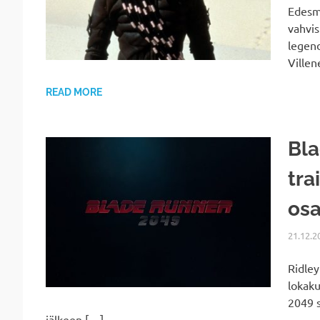
Edesme
vahvis
legend
Villen
READ MORE
Bla
tra
os
21.12.2
Ridley
lokak
2049 
jälkeen.[…]