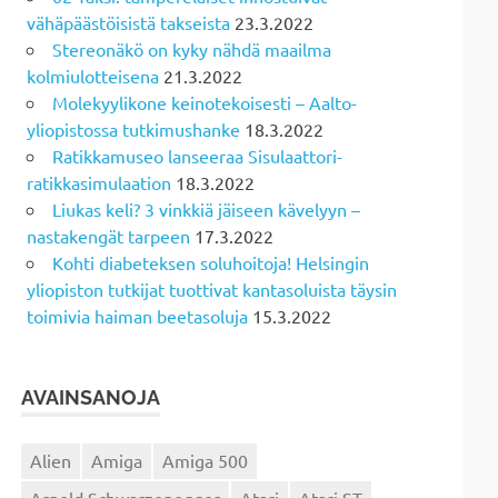
vähäpäästöisistä takseista
23.3.2022
Stereonäkö on kyky nähdä maailma
kolmiulotteisena
21.3.2022
Molekyylikone keinotekoisesti – Aalto-
yliopistossa tutkimushanke
18.3.2022
Ratikkamuseo lanseeraa Sisulaattori-
ratikkasimulaation
18.3.2022
Liukas keli? 3 vinkkiä jäiseen kävelyyn –
nastakengät tarpeen
17.3.2022
Kohti diabeteksen soluhoitoja! Helsingin
yliopiston tutkijat tuottivat kantasoluista täysin
toimivia haiman beetasoluja
15.3.2022
AVAINSANOJA
Alien
Amiga
Amiga 500
Arnold Schwarzenegger
Atari
Atari ST