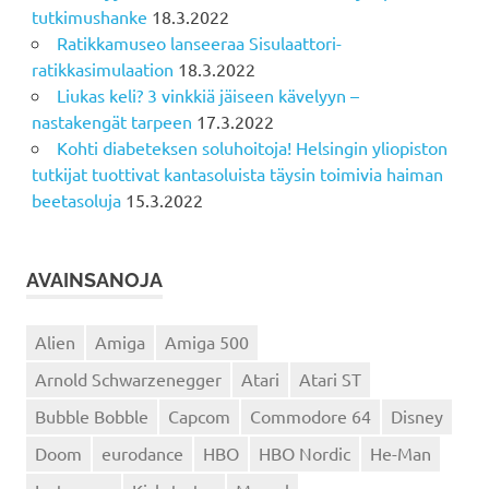
tutkimushanke
18.3.2022
Ratikkamuseo lanseeraa Sisulaattori-
ratikkasimulaation
18.3.2022
Liukas keli? 3 vinkkiä jäiseen kävelyyn –
nastakengät tarpeen
17.3.2022
Kohti diabeteksen soluhoitoja! Helsingin yliopiston
tutkijat tuottivat kantasoluista täysin toimivia haiman
beetasoluja
15.3.2022
AVAINSANOJA
Alien
Amiga
Amiga 500
Arnold Schwarzenegger
Atari
Atari ST
Bubble Bobble
Capcom
Commodore 64
Disney
Doom
eurodance
HBO
HBO Nordic
He-Man