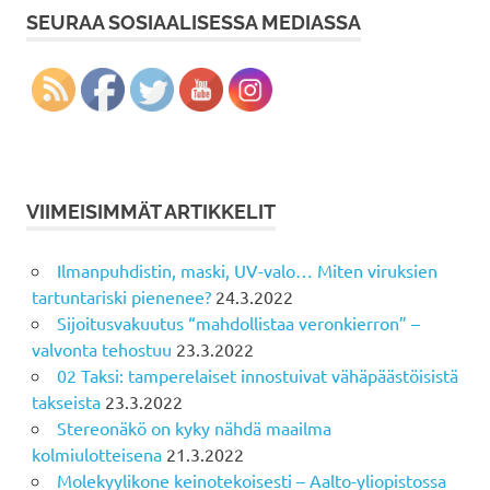
SEURAA SOSIAALISESSA MEDIASSA
VIIMEISIMMÄT ARTIKKELIT
Ilmanpuhdistin, maski, UV-valo… Miten viruksien
tartuntariski pienenee?
24.3.2022
Sijoitusvakuutus “mahdollistaa veronkierron” –
valvonta tehostuu
23.3.2022
02 Taksi: tamperelaiset innostuivat vähäpäästöisistä
takseista
23.3.2022
Stereonäkö on kyky nähdä maailma
kolmiulotteisena
21.3.2022
Molekyylikone keinotekoisesti – Aalto-yliopistossa