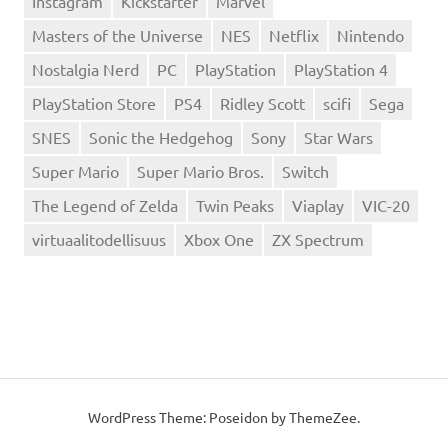
Instagram
Kickstarter
Marvel
Masters of the Universe
NES
Netflix
Nintendo
Nostalgia Nerd
PC
PlayStation
PlayStation 4
PlayStation Store
PS4
Ridley Scott
scifi
Sega
SNES
Sonic the Hedgehog
Sony
Star Wars
Super Mario
Super Mario Bros.
Switch
The Legend of Zelda
Twin Peaks
Viaplay
VIC-20
virtuaalitodellisuus
Xbox One
ZX Spectrum
WordPress Theme: Poseidon by
ThemeZee
.