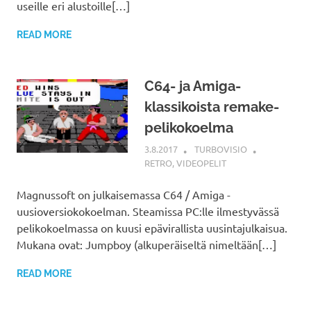
useille eri alustoille[…]
READ MORE
C64- ja Amiga-
klassikoista remake-
pelikokoelma
3.8.2017
TURBOVISIO
RETRO
,
VIDEOPELIT
Magnussoft on julkaisemassa C64 / Amiga -
uusioversiokokoelman. Steamissa PC:lle ilmestyvässä
pelikokoelmassa on kuusi epävirallista uusintajulkaisua.
Mukana ovat: Jumpboy (alkuperäiseltä nimeltään[…]
READ MORE