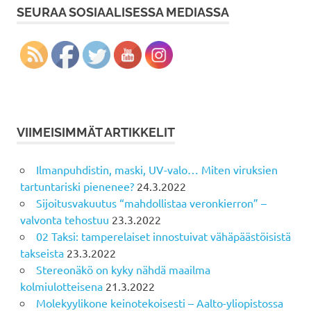
SEURAA SOSIAALISESSA MEDIASSA
VIIMEISIMMÄT ARTIKKELIT
Ilmanpuhdistin, maski, UV-valo… Miten viruksien
tartuntariski pienenee?
24.3.2022
Sijoitusvakuutus “mahdollistaa veronkierron” –
valvonta tehostuu
23.3.2022
02 Taksi: tamperelaiset innostuivat vähäpäästöisistä
takseista
23.3.2022
Stereonäkö on kyky nähdä maailma
kolmiulotteisena
21.3.2022
Molekyylikone keinotekoisesti – Aalto-yliopistossa