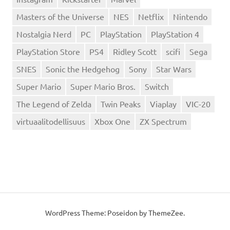
Masters of the Universe
NES
Netflix
Nintendo
Nostalgia Nerd
PC
PlayStation
PlayStation 4
PlayStation Store
PS4
Ridley Scott
scifi
Sega
SNES
Sonic the Hedgehog
Sony
Star Wars
Super Mario
Super Mario Bros.
Switch
The Legend of Zelda
Twin Peaks
Viaplay
VIC-20
virtuaalitodellisuus
Xbox One
ZX Spectrum
WordPress Theme: Poseidon by
ThemeZee
.