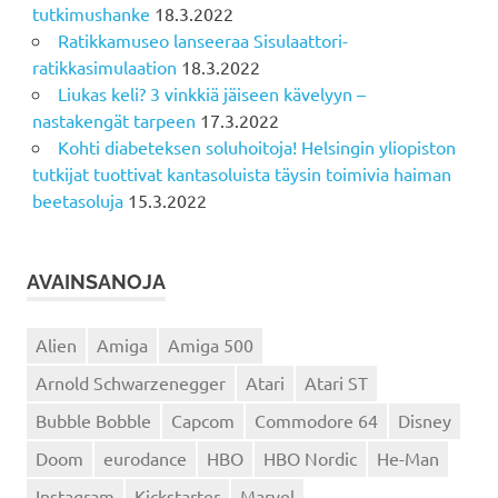
tutkimushanke
18.3.2022
Ratikkamuseo lanseeraa Sisulaattori-
ratikkasimulaation
18.3.2022
Liukas keli? 3 vinkkiä jäiseen kävelyyn –
nastakengät tarpeen
17.3.2022
Kohti diabeteksen soluhoitoja! Helsingin yliopiston
tutkijat tuottivat kantasoluista täysin toimivia haiman
beetasoluja
15.3.2022
AVAINSANOJA
Alien
Amiga
Amiga 500
Arnold Schwarzenegger
Atari
Atari ST
Bubble Bobble
Capcom
Commodore 64
Disney
Doom
eurodance
HBO
HBO Nordic
He-Man
Instagram
Kickstarter
Marvel