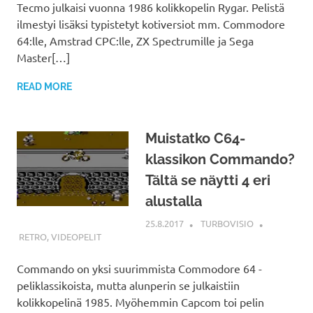
Tecmo julkaisi vuonna 1986 kolikkopelin Rygar. Pelistä
ilmestyi lisäksi typistetyt kotiversiot mm. Commodore
64:lle, Amstrad CPC:lle, ZX Spectrumille ja Sega
Master[…]
READ MORE
Muistatko C64-
klassikon Commando?
Tältä se näytti 4 eri
alustalla
25.8.2017
TURBOVISIO
RETRO
,
VIDEOPELIT
Commando on yksi suurimmista Commodore 64 -
peliklassikoista, mutta alunperin se julkaistiin
kolikkopelinä 1985. Myöhemmin Capcom toi pelin