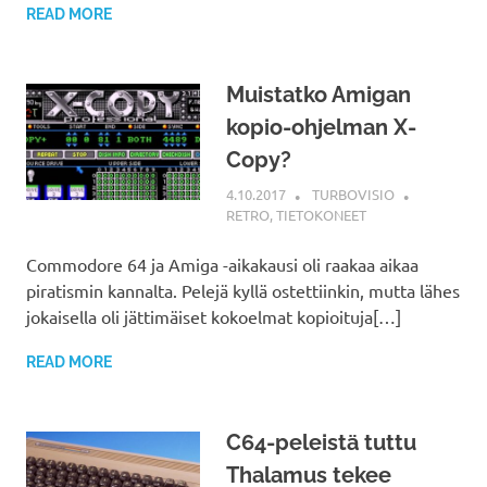
READ MORE
Muistatko Amigan
kopio-ohjelman X-
Copy?
4.10.2017
TURBOVISIO
RETRO
,
TIETOKONEET
Commodore 64 ja Amiga -aikakausi oli raakaa aikaa
piratismin kannalta. Pelejä kyllä ostettiinkin, mutta lähes
jokaisella oli jättimäiset kokoelmat kopioituja[…]
READ MORE
C64-peleistä tuttu
Thalamus tekee