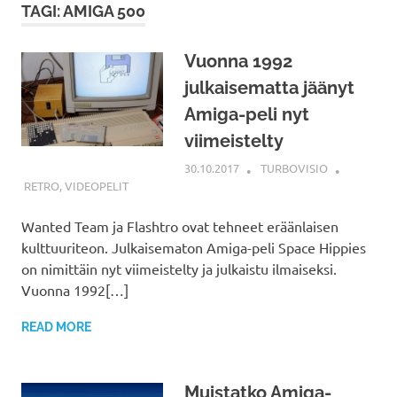
TAGI: AMIGA 500
Vuonna 1992
julkaisematta jäänyt
Amiga-peli nyt
viimeistelty
30.10.2017
TURBOVISIO
RETRO
,
VIDEOPELIT
Wanted Team ja Flashtro ovat tehneet eräänlaisen
kulttuuriteon. Julkaisematon Amiga-peli Space Hippies
on nimittäin nyt viimeistelty ja julkaistu ilmaiseksi.
Vuonna 1992[…]
READ MORE
Muistatko Amiga-