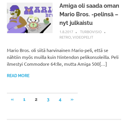
Amiga oli saada oman
Mario Bros. -pelinsä –
nyt julkaistu
1.8.2017
TURBOVISIO
RETRO
,
VIDEOPELIT
Mario Bros. oli siitä harvinainen Mario-peli, että se
nähtiin myös muilla kuin Nintendon pelikonsoleilla. Peli
ilmestyi Commodore 64:lle, mutta Amiga 500[…]
READ MORE
Artikkelien
PREVIOUS
NEXT
«
1
2
3
4
»
POSTS
POSTS
selaus