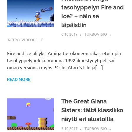
tasohyppelyn Fire and
Ice? – näin se
läpäistiin
6.10.2017
TURBOVISIO
RETRO
,
VIDEOPELIT
Fire and Ice oli yksi Amiga-tietokoneen rakastetuimpia
tasohyppelypelejä. Vuonna 1992 ilmestynyt peli sai
oman versionsa myös PC:lle, Atari ST:lle ja[…]
READ MORE
The Great Giana
Sisters: tältä klassikko
näytti eri alustoilla
5.10.2017
TURBOVISIO