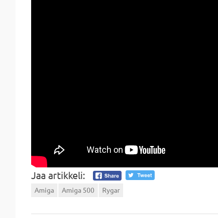
Jaa artikkeli:
Amiga
Amiga 500
Rygar