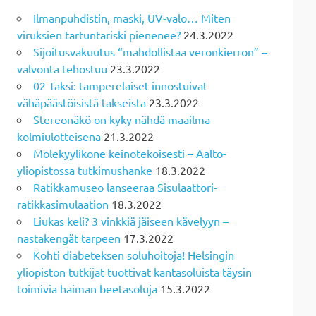
Ilmanpuhdistin, maski, UV-valo… Miten
viruksien tartuntariski pienenee?
24.3.2022
Sijoitusvakuutus “mahdollistaa veronkierron” –
valvonta tehostuu
23.3.2022
02 Taksi: tamperelaiset innostuivat
vähäpäästöisistä takseista
23.3.2022
Stereonäkö on kyky nähdä maailma
kolmiulotteisena
21.3.2022
Molekyylikone keinotekoisesti – Aalto-
yliopistossa tutkimushanke
18.3.2022
Ratikkamuseo lanseeraa Sisulaattori-
ratikkasimulaation
18.3.2022
Liukas keli? 3 vinkkiä jäiseen kävelyyn –
nastakengät tarpeen
17.3.2022
Kohti diabeteksen soluhoitoja! Helsingin
yliopiston tutkijat tuottivat kantasoluista täysin
toimivia haiman beetasoluja
15.3.2022