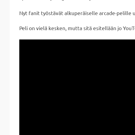
Nyt fanit työstävät alkuperäiselle arcade-pelille 
Peli on vielä kesken, mutta sitä esitellään jo You