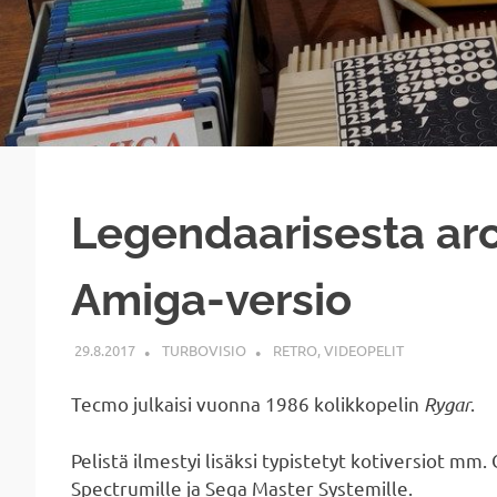
Legendaarisesta arc
Amiga-versio
29.8.2017
TURBOVISIO
RETRO
,
VIDEOPELIT
Tecmo julkaisi vuonna 1986 kolikkopelin
Rygar
.
Pelistä ilmestyi lisäksi typistetyt kotiversiot m
Spectrumille ja Sega Master Systemille.