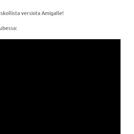
uskollista versiota Amigalle!
Tubessa: