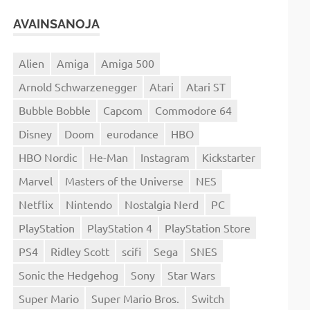
AVAINSANOJA
Alien
Amiga
Amiga 500
Arnold Schwarzenegger
Atari
Atari ST
Bubble Bobble
Capcom
Commodore 64
Disney
Doom
eurodance
HBO
HBO Nordic
He-Man
Instagram
Kickstarter
Marvel
Masters of the Universe
NES
Netflix
Nintendo
Nostalgia Nerd
PC
PlayStation
PlayStation 4
PlayStation Store
PS4
Ridley Scott
scifi
Sega
SNES
Sonic the Hedgehog
Sony
Star Wars
Super Mario
Super Mario Bros.
Switch