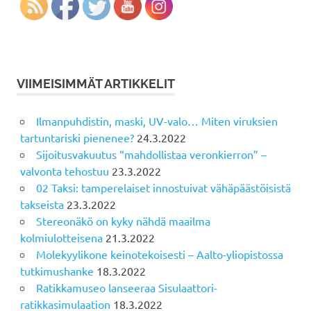
VIIMEISIMMÄT ARTIKKELIT
Ilmanpuhdistin, maski, UV-valo… Miten viruksien
tartuntariski pienenee?
24.3.2022
Sijoitusvakuutus “mahdollistaa veronkierron” –
valvonta tehostuu
23.3.2022
02 Taksi: tamperelaiset innostuivat vähäpäästöisistä
takseista
23.3.2022
Stereonäkö on kyky nähdä maailma
kolmiulotteisena
21.3.2022
Molekyylikone keinotekoisesti – Aalto-yliopistossa
tutkimushanke
18.3.2022
Ratikkamuseo lanseeraa Sisulaattori-
ratikkasimulaation
18.3.2022