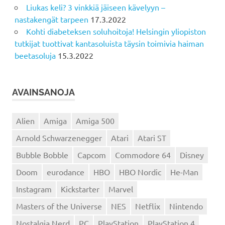
Liukas keli? 3 vinkkiä jäiseen kävelyyn –
nastakengät tarpeen
17.3.2022
Kohti diabeteksen soluhoitoja! Helsingin yliopiston
tutkijat tuottivat kantasoluista täysin toimivia haiman
beetasoluja
15.3.2022
AVAINSANOJA
Alien
Amiga
Amiga 500
Arnold Schwarzenegger
Atari
Atari ST
Bubble Bobble
Capcom
Commodore 64
Disney
Doom
eurodance
HBO
HBO Nordic
He-Man
Instagram
Kickstarter
Marvel
Masters of the Universe
NES
Netflix
Nintendo
Nostalgia Nerd
PC
PlayStation
PlayStation 4