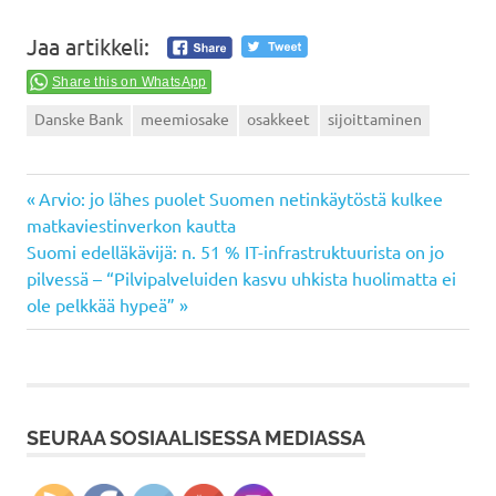
Jaa artikkeli:
Share this on WhatsApp
Danske Bank
meemiosake
osakkeet
sijoittaminen
Previous
Artikkelien
Arvio: jo lähes puolet Suomen netinkäytöstä kulkee
Post:
matkaviestinverkon kautta
selaus
Next
Suomi edelläkävijä: n. 51 % IT-infrastruktuurista on jo
Post:
pilvessä – “Pilvipalveluiden kasvu uhkista huolimatta ei
ole pelkkää hypeä”
SEURAA SOSIAALISESSA MEDIASSA