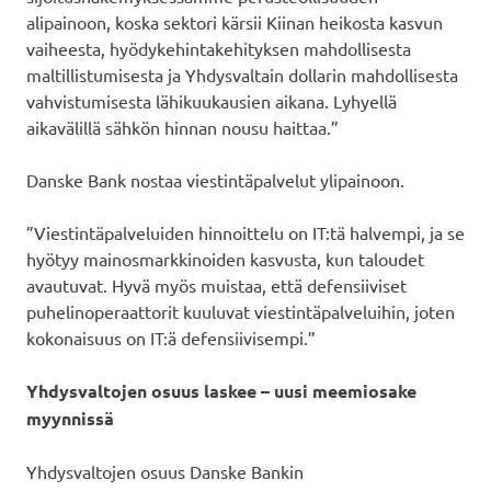
alipainoon, koska sektori kärsii Kiinan heikosta kasvun
vaiheesta, hyödykehintakehityksen mahdollisesta
maltillistumisesta ja Yhdysvaltain dollarin mahdollisesta
vahvistumisesta lähikuukausien aikana. Lyhyellä
aikavälillä sähkön hinnan nousu haittaa.”
Danske Bank nostaa viestintäpalvelut ylipainoon.
”Viestintäpalveluiden hinnoittelu on IT:tä halvempi, ja se
hyötyy mainosmarkkinoiden kasvusta, kun taloudet
avautuvat. Hyvä myös muistaa, että defensiiviset
puhelinoperaattorit kuuluvat viestintäpalveluihin, joten
kokonaisuus on IT:ä defensiivisempi.”
Yhdysvaltojen osuus laskee – uusi meemiosake
myynnissä
Yhdysvaltojen osuus Danske Bankin