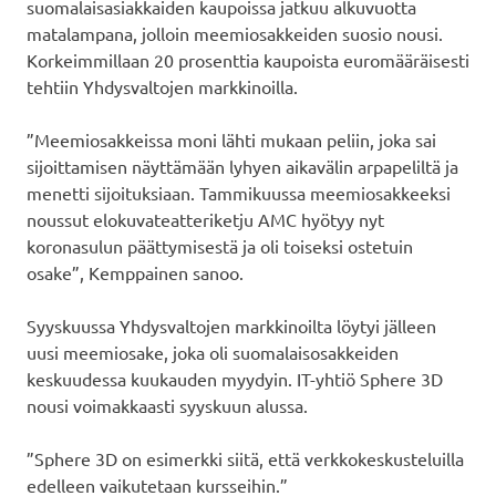
suomalaisasiakkaiden kaupoissa jatkuu alkuvuotta
matalampana, jolloin meemiosakkeiden suosio nousi.
Korkeimmillaan 20 prosenttia kaupoista euromääräisesti
tehtiin Yhdysvaltojen markkinoilla.
”Meemiosakkeissa moni lähti mukaan peliin, joka sai
sijoittamisen näyttämään lyhyen aikavälin arpapeliltä ja
menetti sijoituksiaan. Tammikuussa meemiosakkeeksi
noussut elokuvateatteriketju AMC hyötyy nyt
koronasulun päättymisestä ja oli toiseksi ostetuin
osake”, Kemppainen sanoo.
Syyskuussa Yhdysvaltojen markkinoilta löytyi jälleen
uusi meemiosake, joka oli suomalaisosakkeiden
keskuudessa kuukauden myydyin. IT-yhtiö Sphere 3D
nousi voimakkaasti syyskuun alussa.
”Sphere 3D on esimerkki siitä, että verkkokeskusteluilla
edelleen vaikutetaan kursseihin.”