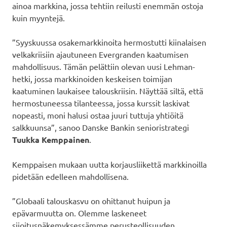
ainoa markkina, jossa tehtiin reilusti enemmän ostoja
kuin myyntejä.
”Syyskuussa osakemarkkinoita hermostutti kiinalaisen
velkakriisiin ajautuneen Evergranden kaatumisen
mahdollisuus. Tämän pelättiin olevan uusi Lehman-
hetki, jossa markkinoiden keskeisen toimijan
kaatuminen laukaisee talouskriisin. Näyttää siltä, että
hermostuneessa tilanteessa, jossa kurssit laskivat
nopeasti, moni halusi ostaa juuri tuttuja yhtiöitä
salkkuunsa”, sanoo Danske Bankin senioristrategi
Tuukka Kemppainen
.
Kemppaisen mukaan uutta korjausliikettä markkinoilla
pidetään edelleen mahdollisena.
”Globaali talouskasvu on ohittanut huipun ja
epävarmuutta on. Olemme laskeneet
sijoitusnäkemyksessämme perusteollisuuden