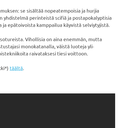
muksen: se sisältää nopeatempoisia ja hurjia
 yhdistelmä perinteistä scifiä ja postapokalyptisia
ja epätoivoista kamppailua käyvistä selviytyjistä.
sotureista. Vihollisia on aina enemmän, mutta
stustajasi monokatanalla, väistä luoteja yli-
oistekniikoita raivataksesi tiesi voittoon.
kki*)
täältä
.