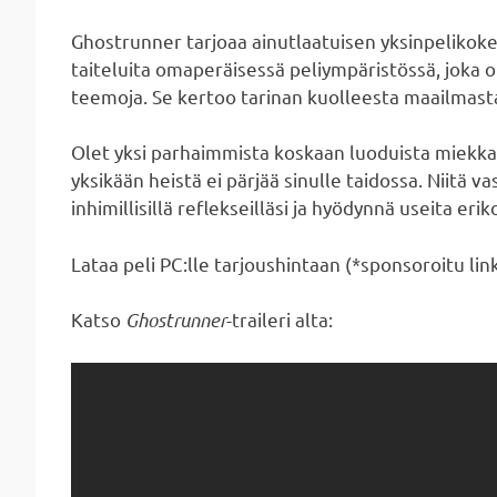
Ghostrunner tarjoaa ainutlaatuisen yksinpelikoke
taiteluita omaperäisessä peliympäristössä, joka on
teemoja. Se kertoo tarinan kuolleesta maailmasta 
Olet yksi parhaimmista koskaan luoduista miekka
yksikään heistä ei pärjää sinulle taidossa. Niitä va
inhimillisillä reflekseilläsi ja hyödynnä useita erik
Lataa peli PC:lle tarjoushintaan (*sponsoroitu lin
Katso
Ghostrunner
-traileri alta: