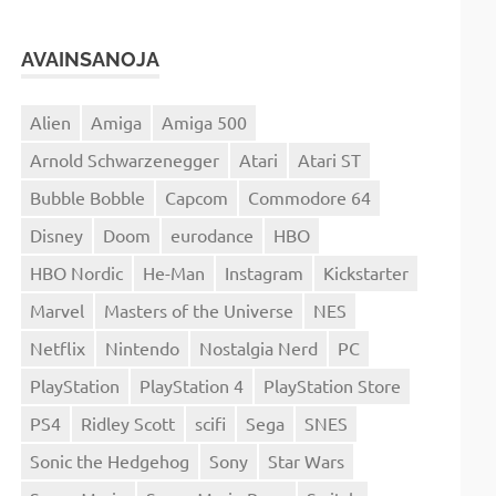
AVAINSANOJA
Alien
Amiga
Amiga 500
Arnold Schwarzenegger
Atari
Atari ST
Bubble Bobble
Capcom
Commodore 64
Disney
Doom
eurodance
HBO
HBO Nordic
He-Man
Instagram
Kickstarter
Marvel
Masters of the Universe
NES
Netflix
Nintendo
Nostalgia Nerd
PC
PlayStation
PlayStation 4
PlayStation Store
PS4
Ridley Scott
scifi
Sega
SNES
Sonic the Hedgehog
Sony
Star Wars