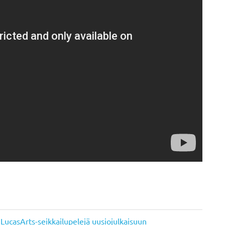
LucasArts-seikkailupelejä uusiojulkaisuun