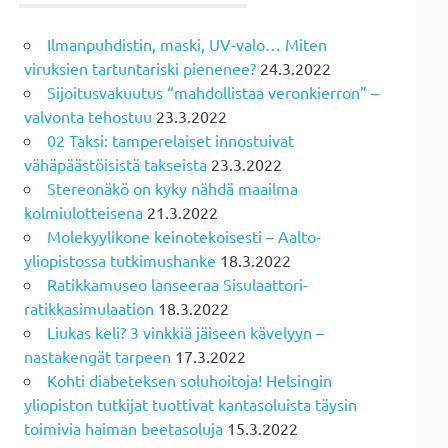
Ilmanpuhdistin, maski, UV-valo… Miten
viruksien tartuntariski pienenee?
24.3.2022
Sijoitusvakuutus “mahdollistaa veronkierron” –
valvonta tehostuu
23.3.2022
02 Taksi: tamperelaiset innostuivat
vähäpäästöisistä takseista
23.3.2022
Stereonäkö on kyky nähdä maailma
kolmiulotteisena
21.3.2022
Molekyylikone keinotekoisesti – Aalto-
yliopistossa tutkimushanke
18.3.2022
Ratikkamuseo lanseeraa Sisulaattori-
ratikkasimulaation
18.3.2022
Liukas keli? 3 vinkkiä jäiseen kävelyyn –
nastakengät tarpeen
17.3.2022
Kohti diabeteksen soluhoitoja! Helsingin
yliopiston tutkijat tuottivat kantasoluista täysin
toimivia haiman beetasoluja
15.3.2022