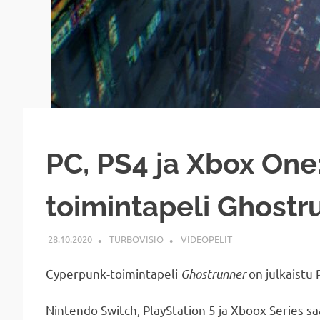
PC, PS4 ja Xbox One
toimintapeli Ghostr
28.10.2020
TURBOVISIO
VIDEOPELIT
Cyperpunk-toimintapeli
Ghostrunner
on julkaistu P
Nintendo Switch, PlayStation 5 ja Xboox Series 