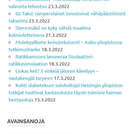
valvonta tehostuu
23.3.2022
02 Taksi: tamperelaiset innostuivat vähäpäästöisistä
takseista
23.3.2022
Stereonäkö on kyky nähdä maailma
kolmiulotteisena
21.3.2022
Molekyylikone keinotekoisesti – Aalto-yliopistossa
tutkimushanke
18.3.2022
Ratikkamuseo lanseeraa Sisulaattori-
ratikkasimulaation
18.3.2022
Liukas keli? 3 vinkkiä jäiseen kävelyyn –
nastakengät tarpeen
17.3.2022
Kohti diabeteksen soluhoitoja! Helsingin yliopiston
tutkijat tuottivat kantasoluista täysin toimivia haiman
beetasoluja
15.3.2022
AVAINSANOJA