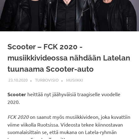
Scooter – FCK 2020 -
musiikkivideossa nähdään Latelan
tuunaama Scooter-auto
23.10.2020
TURBOVISIO
MUSIIKKI
Scooter
heittää nyt jäähyväisiä traagiselle vuodelle
2020.
FCK 2020
on saanut myös musiikkivideon, joka kuvattiin
viime viikolla Ruotsissa. Videosta tekee kiinnostavan
suomalaisittain se, että mukana on Latela-ryhmän