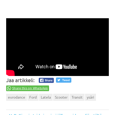
Jaa artikkeli:
Share this on WhatsApp
eurodance
Ford
Latela
Scooter
Transit
ysäri