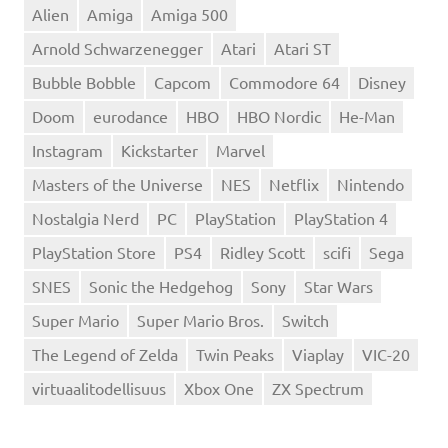
Alien
Amiga
Amiga 500
Arnold Schwarzenegger
Atari
Atari ST
Bubble Bobble
Capcom
Commodore 64
Disney
Doom
eurodance
HBO
HBO Nordic
He-Man
Instagram
Kickstarter
Marvel
Masters of the Universe
NES
Netflix
Nintendo
Nostalgia Nerd
PC
PlayStation
PlayStation 4
PlayStation Store
PS4
Ridley Scott
scifi
Sega
SNES
Sonic the Hedgehog
Sony
Star Wars
Super Mario
Super Mario Bros.
Switch
The Legend of Zelda
Twin Peaks
Viaplay
VIC-20
virtuaalitodellisuus
Xbox One
ZX Spectrum