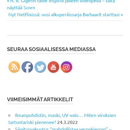
Previous
Artikkelien
H. R. Gigerin taide inspiroi jälleen videopeliä – tältä
Post:
näyttää Scorn
selaus
Next
Nyt Netflixissä: uusi alkuperäissarja Barbaarit starttasi
Post:
SEURAA SOSIAALISESSA MEDIASSA
VIIMEISIMMÄT ARTIKKELIT
Ilmanpuhdistin, maski, UV-valo… Miten viruksien
tartuntariski pienenee?
24.3.2022
Sijoitusvakuutus “mahdollistaa veronkierron” –