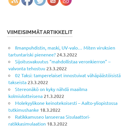
VIIMEISIMMÄT ARTIKKELIT
Ilmanpuhdistin, maski, UV-valo… Miten viruksien
tartuntariski pienenee?
24.3.2022
Sijoitusvakuutus “mahdollistaa veronkierron” –
valvonta tehostuu
23.3.2022
02 Taksi: tamperelaiset innostuivat vähäpäästöisistä
takseista
23.3.2022
Stereonäkö on kyky nähdä maailma
kolmiulotteisena
21.3.2022
Molekyylikone keinotekoisesti – Aalto-yliopistossa
tutkimushanke
18.3.2022
Ratikkamuseo lanseeraa Sisulaattori-
ratikkasimulaation
18.3.2022