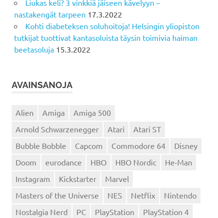
Liukas keli? 3 vinkkiä jäiseen kävelyyn –
nastakengät tarpeen
17.3.2022
Kohti diabeteksen soluhoitoja! Helsingin yliopiston
tutkijat tuottivat kantasoluista täysin toimivia haiman
beetasoluja
15.3.2022
AVAINSANOJA
Alien
Amiga
Amiga 500
Arnold Schwarzenegger
Atari
Atari ST
Bubble Bobble
Capcom
Commodore 64
Disney
Doom
eurodance
HBO
HBO Nordic
He-Man
Instagram
Kickstarter
Marvel
Masters of the Universe
NES
Netflix
Nintendo
Nostalgia Nerd
PC
PlayStation
PlayStation 4