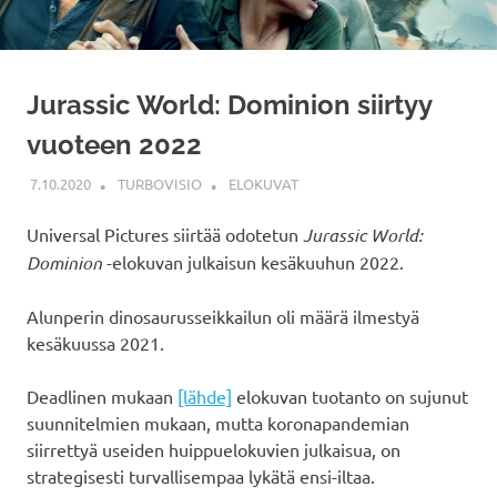
Jurassic World: Dominion siirtyy
vuoteen 2022
7.10.2020
TURBOVISIO
ELOKUVAT
Universal Pictures siirtää odotetun
Jurassic World:
Dominion
-elokuvan julkaisun kesäkuuhun 2022.
Alunperin dinosaurusseikkailun oli määrä ilmestyä
kesäkuussa 2021.
Deadlinen mukaan
[lähde]
elokuvan tuotanto on sujunut
suunnitelmien mukaan, mutta koronapandemian
siirrettyä useiden huippuelokuvien julkaisua, on
strategisesti turvallisempaa lykätä ensi-iltaa.