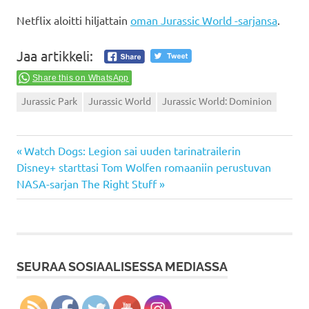
Netflix aloitti hiljattain
oman Jurassic World -sarjansa
.
Jaa artikkeli:
Share this on WhatsApp
Jurassic Park
Jurassic World
Jurassic World: Dominion
Previous
Artikkelien
Watch Dogs: Legion sai uuden tarinatrailerin
Next
Post:
Disney+ starttasi Tom Wolfen romaaniin perustuvan
selaus
Post:
NASA-sarjan The Right Stuff
SEURAA SOSIAALISESSA MEDIASSA