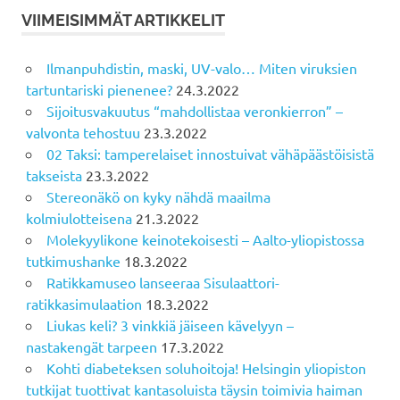
VIIMEISIMMÄT ARTIKKELIT
Ilmanpuhdistin, maski, UV-valo… Miten viruksien
tartuntariski pienenee?
24.3.2022
Sijoitusvakuutus “mahdollistaa veronkierron” –
valvonta tehostuu
23.3.2022
02 Taksi: tamperelaiset innostuivat vähäpäästöisistä
takseista
23.3.2022
Stereonäkö on kyky nähdä maailma
kolmiulotteisena
21.3.2022
Molekyylikone keinotekoisesti – Aalto-yliopistossa
tutkimushanke
18.3.2022
Ratikkamuseo lanseeraa Sisulaattori-
ratikkasimulaation
18.3.2022
Liukas keli? 3 vinkkiä jäiseen kävelyyn –
nastakengät tarpeen
17.3.2022
Kohti diabeteksen soluhoitoja! Helsingin yliopiston
tutkijat tuottivat kantasoluista täysin toimivia haiman