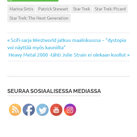
Marina Sirtis
Patrick Stewart
Star Trek
Star Trek: Picard
Star Trek: The Next Generation
Previous
Artikkelien
Scifi-sarja Westworld jatkuu maaliskuussa – “dystopia
Post:
voi näyttää myös kauniilta”
selaus
Next
Heavy Metal 2000 -tähti Julie Strain ei olekaan kuollut
Post:
SEURAA SOSIAALISESSA MEDIASSA