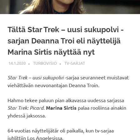
Tältä Star Trek – uusi sukupolvi -
sarjan Deanna Troi eli näyttelijä
Marina Sirtis näyttää nyt
14.1.2020
TURBOVISIO
TV-SARJAT
Star Trek – uusi sukupolvi
-sarjaa seuranneet muistavat
viehättävän neuvonantajan Deanna Troin.
Hahmo tekee paluun pian alkavassa uudessa sarjassa
Star Trek: Picard
.
Marina Sirtis
palaa rooliinsa ainakin
yhdessä jaksossa.
64-vuotias näyttelijätär oli paikalla, kun tv-sarjaa
juhlittiin Los Angelesissa.