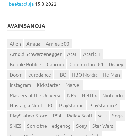
beetasoluja
15.3.2022
AVAINSANOJA
Alien
Amiga
Amiga 500
Arnold Schwarzenegger
Atari
Atari ST
Bubble Bobble
Capcom
Commodore 64
Disney
Doom
eurodance
HBO
HBO Nordic
He-Man
Instagram
Kickstarter
Marvel
Masters of the Universe
NES
Netflix
Nintendo
Nostalgia Nerd
PC
PlayStation
PlayStation 4
PlayStation Store
PS4
Ridley Scott
scifi
Sega
SNES
Sonic the Hedgehog
Sony
Star Wars