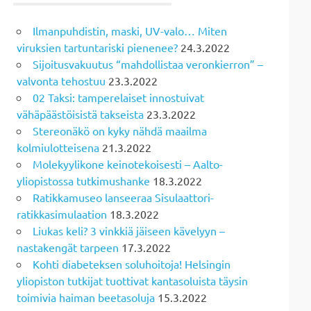
Ilmanpuhdistin, maski, UV-valo… Miten
viruksien tartuntariski pienenee?
24.3.2022
Sijoitusvakuutus “mahdollistaa veronkierron” –
valvonta tehostuu
23.3.2022
02 Taksi: tamperelaiset innostuivat
vähäpäästöisistä takseista
23.3.2022
Stereonäkö on kyky nähdä maailma
kolmiulotteisena
21.3.2022
Molekyylikone keinotekoisesti – Aalto-
yliopistossa tutkimushanke
18.3.2022
Ratikkamuseo lanseeraa Sisulaattori-
ratikkasimulaation
18.3.2022
Liukas keli? 3 vinkkiä jäiseen kävelyyn –
nastakengät tarpeen
17.3.2022
Kohti diabeteksen soluhoitoja! Helsingin
yliopiston tutkijat tuottivat kantasoluista täysin
toimivia haiman beetasoluja
15.3.2022