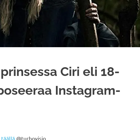
rinsessa Ciri eli 18-
 poseeraa Instagram-
a
täällä
@turbovisio.