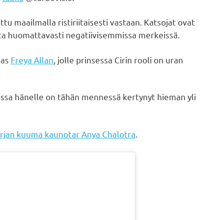
tu maailmalla ristiriitaisesti vastaan. Katsojat ovat
tta huomattavasti negatiivisemmissa merkeissä.
ias
Freya Allan
, jolle prinsessa Cirin rooli on uran
jossa hänelle on tähän mennessä kertynyt hieman yli
rjan kuuma kaunotar Anya Chalotra
.