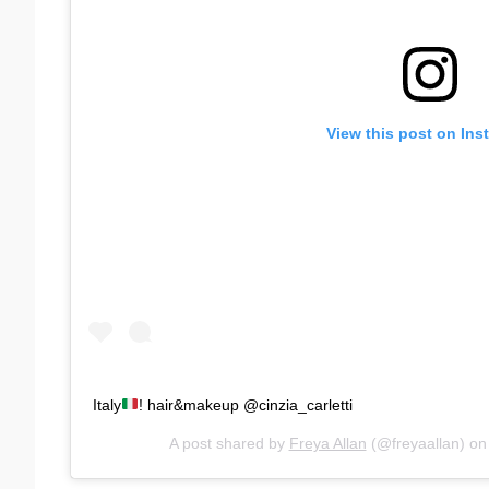
View this post on Ins
Italy
! hair&makeup @cinzia_carletti
A post shared by
Freya Allan
(@freyaallan) o