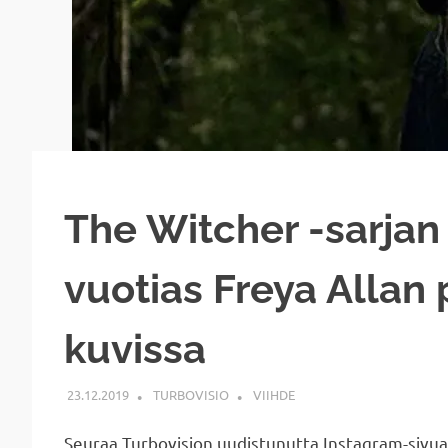
The Witcher -sarjan p
vuotias Freya Allan
kuvissa
23.12.2019
TURBOVISIO
VIIHDE
Seuraa Turbovision uudistunutta Instagram-sivu