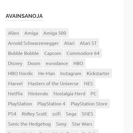
AVAINSANOJA
Alien
Amiga
Amiga 500
Arnold Schwarzenegger
Atari
Atari ST
Bubble Bobble
Capcom
Commodore 64
Disney
Doom
eurodance
HBO
HBO Nordic
He-Man
Instagram
Kickstarter
Marvel
Masters of the Universe
NES
Netflix
Nintendo
Nostalgia Nerd
PC
PlayStation
PlayStation 4
PlayStation Store
PS4
Ridley Scott
scifi
Sega
SNES
Sonic the Hedgehog
Sony
Star Wars