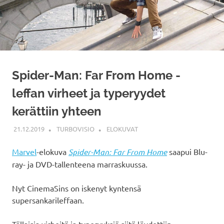
Spider-Man: Far From Home -
leffan virheet ja typeryydet
kerättiin yhteen
21.12.2019
TURBOVISIO
ELOKUVAT
Marvel
-elokuva
Spider-Man: Far From Home
saapui Blu-
ray- ja DVD-tallenteena marraskuussa.
Nyt CinemaSins on iskenyt kyntensä
supersankarileffaan.
Tällaisia virheitä ja typeryyksiä siitä löydettiin.