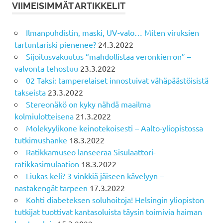
VIIMEISIMMÄT ARTIKKELIT
Ilmanpuhdistin, maski, UV-valo… Miten viruksien
tartuntariski pienenee?
24.3.2022
Sijoitusvakuutus “mahdollistaa veronkierron” –
valvonta tehostuu
23.3.2022
02 Taksi: tamperelaiset innostuivat vähäpäästöisistä
takseista
23.3.2022
Stereonäkö on kyky nähdä maailma
kolmiulotteisena
21.3.2022
Molekyylikone keinotekoisesti – Aalto-yliopistossa
tutkimushanke
18.3.2022
Ratikkamuseo lanseeraa Sisulaattori-
ratikkasimulaation
18.3.2022
Liukas keli? 3 vinkkiä jäiseen kävelyyn –
nastakengät tarpeen
17.3.2022
Kohti diabeteksen soluhoitoja! Helsingin yliopiston
tutkijat tuottivat kantasoluista täysin toimivia haiman