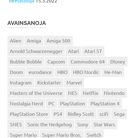
beetasoluja
15.3.2022
AVAINSANOJA
Alien
Amiga
Amiga 500
Arnold Schwarzenegger
Atari
Atari ST
Bubble Bobble
Capcom
Commodore 64
Disney
Doom
eurodance
HBO
HBO Nordic
He-Man
Instagram
Kickstarter
Marvel
Masters of the Universe
NES
Netflix
Nintendo
Nostalgia Nerd
PC
PlayStation
PlayStation 4
PlayStation Store
PS4
Ridley Scott
scifi
Sega
SNES
Sonic the Hedgehog
Sony
Star Wars
Super Mario
Super Mario Bros.
Switch