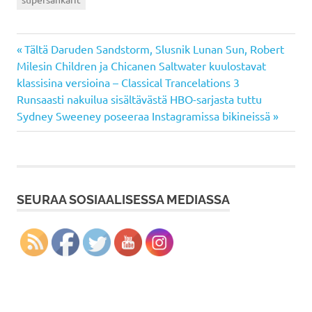
Previous
Artikkelien
Tältä Daruden Sandstorm, Slusnik Lunan Sun, Robert
Post:
Milesin Children ja Chicanen Saltwater kuulostavat
selaus
klassisina versioina – Classical Trancelations 3
Next
Runsaasti nakuilua sisältävästä HBO-sarjasta tuttu
Post:
Sydney Sweeney poseeraa Instagramissa bikineissä
SEURAA SOSIAALISESSA MEDIASSA